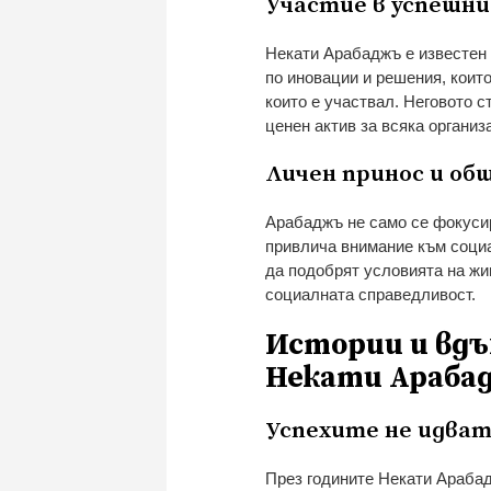
Участие в успешн
Некати Арабаджъ е известен 
по иновации и решения, коит
които е участвал. Неговото с
ценен актив за всяка организ
Личен принос и о
Арабаджъ не само се фокусир
привлича внимание към социал
да подобрят условията на жи
социалната справедливост.
Истории и вдъ
Некати Араба
Успехите не идват
През годините Некати Арабад