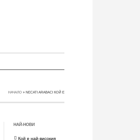
НАЧАЛО
»
NECATI ARABACI КОЙ Е
НАЙ-НОВИ
Кой е най-високия