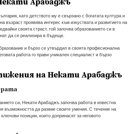
Некати Арабаджъ
лгария, като детството му е свързано с богатата култура и
на възраст проявява интерес към изкуствата и развитието на
едвайки своята страст, той започва образованието си в
гнат да се реализира в бъдеще.
разование и бързо се утвърдил в своята професионална
еговата работа го прави уникален специалист и бързо
тижения на Некати Арабаджъ
ерата
нието си, Некати Арабаджъ започва работа в известна
вя възможността да развие своите умения. С течение на
 ключови позиции, които допринасят за неговото