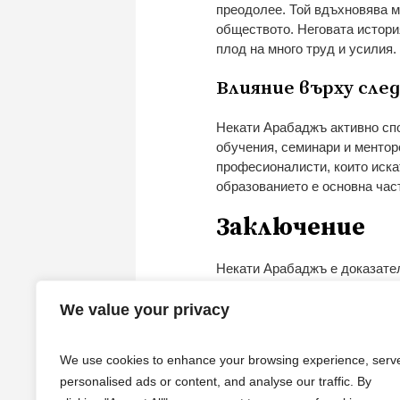
преодолее. Той вдъхновява мн
обществото. Неговата история
плод на много труд и усилия.
Влияние върху сле
Некати Арабаджъ активно спо
обучения, семинари и ментор
професионалисти, които иска
образованието е основна час
Заключение
Некати Арабаджъ е доказателс
потърсена възможност. Негов
вдъхновение за многобройни х
We value your privacy
своя стъпка, Арабаджъ показ
живот, както и да се грижим 
We use cookies to enhance your browsing experience, serv
personalised ads or content, and analyse our traffic. By
Ако искате да научите повеч