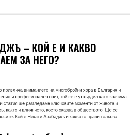
ДЖЪ – КОЙ Е И КАКВО
АЕМ ЗА НЕГО?
о привлича вниманието на многобройни хора в България и
жения и професионален опит, той се е утвърдил като значима
ази статия ще разгледаме ключовите моменти от живота и
ъ, както и влиянието, което оказва в обществото. Ще се
осите: Кой е Некати Арабаджъ и какво го прави толкова