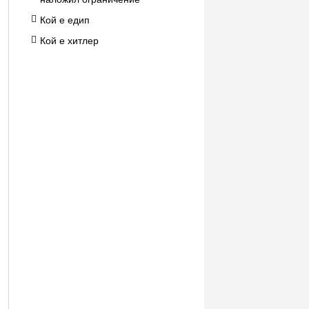
Кой е едип
Кой е хитлер