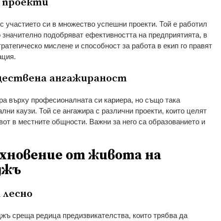
и проекти
с участието си в множество успешни проекти. Той е работил
о значително подобряват ефективността на предприятията, в
тратегическо мислене и способност за работа в екип го правят
ация.
бществена ангажираност
а върху професионалната си кариера, но също така
ни каузи. Той се ангажира с различни проекти, които целят
вот в местните общности. Важни за него са образованието и
хновение от живота на
джъ
 лесно
жъ среща редица предизвикателства, които трябва да