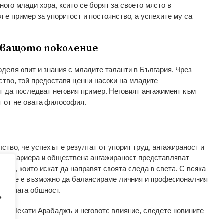
ого млади хора, които се борят за своето място в
 е пример за упоритост и постоянство, а успехите му са
дващото поколение
деля опит и знания с младите таланти в България. Чрез
ство, той предоставя ценни насоки на младите
т да последват неговия пример. Неговият ангажимент към
т от неговата философия.
тво, че успехът е резултат от упорит труд, ангажираност и
ата кариера и обществена ангажираност представляват
ора, които искат да направят своята следа в света. С всяка
ва, че е възможно да балансираме личния и професионалния
за нашата общност.
e
е за Некати Арабаджъ и неговото влияние, следете новините