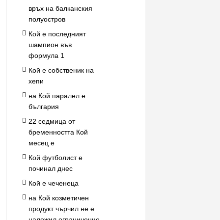
връх на балканския
полуостров
Кой е последният
шампион във
формула 1
Кой е собственик на
хепи
на Кой паралел е
българия
22 седмица от
бременността Кой
месец е
Кой футболист е
починал днес
Кой е чеченеца
на Кой козметичен
продукт чърчил не е
наложил ограничение