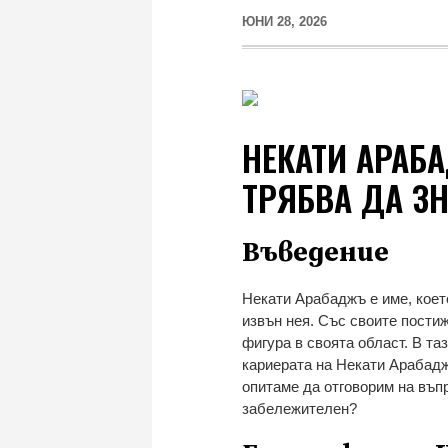
ЮНИ 28, 2026
НЕКАТИ АРАБА
ТРЯБВА ДА ЗН
Въведение
Некати Арабаджъ е име, коет
извън нея. Със своите пости
фигура в своята област. В т
кариерата на Некати Арабадж
опитаме да отговорим на въпр
забележителен?