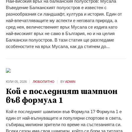
Най-високия връх на балканския полуостров: Мусала
Въведение Балканският полуостров е известен с
разнообразния си ландшафт, култура и история. Един от
най-впечатляващите му аспекти е неговата природа, а
сред нея, величественият връх Мусала се издига като
най-високият връх не само в България, но и на целия
Балкански полуостров. В тази статия ще разгледаме
особеностите на връх Мусала, как да стигнем до...
ЮЛИ 05,
2026
ЛЮБОПИТНО
BY
ADMIN
Кой е последният шампион
във формула 1
Кой е последният шампион във Формула 1? Формула 1 е
един от най-вълнуващите и популярни спортове в света,
събиращ милиони зрители по време на състезанията си.
Всеки сезон има своя шампион, който се бори за титлата