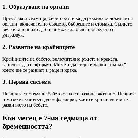
1. Образуване на органи
През 7-мата седмица, бебето започва да развива основните си
органи, включително сърцето, бъбреците и стомаха. Сърцето
вече е започнало да бие и може да бъде проследено с
ултразвук.
2. Развитие на крайниците
Крайниците на бебето, включително ръцете и краката,
започват да се оформят. Можете да видите малки „пъпки,“
които ще се развият в ръце и крака.
3. Нервна система
Нервната система на бебето също се развива активно. Нервите
и мозъкът започват да се формират, което е критичен етап в
развитието на бебето.
Кой месец е 7-ма седмица от
бременността?