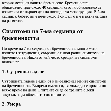
втория месец от вашето бременеене. Бременността
обикновено трае около 40 седмици, като тя обикновено се
изчислява от първия ден на последната менструация. В 7-ма
седмица, бебето ви е вече около 1 см дълго и е в активна фаза
на развитие.
Симптоми на 7-ма седмица от
бременността
По време на 7-ма седмица от бременността, много жени
изпитват затруднения, свързани с някои ранни симптоми на
бременността. Някои от най-често срещаните симптоми
включват:
1. Сутрешна гадене
Сутрешната гадене е един от най-разпознаваемите симптоми
на бременността. Въпреки името си, тя може да се прояви по
всяко време на деня. Опитайте се да се храните с леки
закуски, за да облекчите симтпомите.
2. Умора