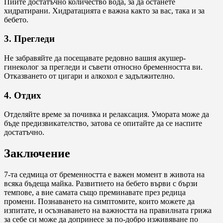
Пийте достатъчно количество вода, за да останете
хидратирани. Хидратацията е важна както за вас, така и за
бебето.
3. Прегледи
Не забравяйте да посещавате редовно вашия акушер-
гинеколог за прегледи и съвети относно бременността ви.
Отказването от цигари и алкохол е задължително.
4. Отдих
Отделяйте време за почивка и релаксация. Умората може да
бъде предизвикателство, затова се опитайте да се наспите
достатъчно.
Заключение
7-та седмица от бременността е важен момент в живота на
всяка бъдеща майка. Развитието на бебето върви с бързи
темпове, а вие самата също преминавате през редица
промени. Познаването на симптомите, които можете да
изпитате, и осъзнаването на важността на правилната грижа
за себе си може да допринесе за по-добро изживяване по