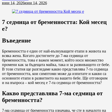
юни 14, 2026
юни 14, 2026
7 седмица от бременността: Кой месец
е?
Въведение
Бременността е един от най-вълнуващите етапи в живота на
всяка жена. Когато достигнете до 7-ма седмица от
бременността, това е важен момент, който носи множество
промени как за бъдещата майка, така и за развиващото се бебе.
В този статия ще разгледаме какво представлява 7-та седмица
от бременността, кои симптоми може да изпитате и какви са
основните етапи в развитието на вашето бебе. Ще отговорим
и на въпроса – кой месец е 7-та седмица от бременността?
Какво представлява 7-ма седмица от
бременността?
7-ма седмица от бременността означава, че сте в началото на