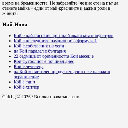
време на бременността. Не забравяйте, че вие сте на път да
станете майка – един от най-красивите и важни роли в
живота.
Най-Нови
Кой е най-високия връх на балканския полуостров
Кой е последният шампион във формула 1
Кой е собственик на хепи
на Кой паралел е българия
22 седмица от бременността Кой месец е
Кой футболист е починал днес
Кой е чеченеца
на Кой козметичен продукт чърчил не е наложил
ограничение
Кой е едип
Кой е хитлер
Cult.bg © 2026 / Всички права запазени