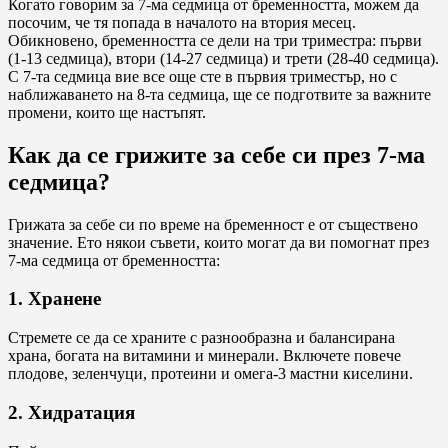
Когато говорим за 7-ма седмица от бременността, можем да
посочим, че тя попада в началото на втория месец.
Обикновено, бременността се дели на три триместра: първи
(1-13 седмица), втори (14-27 седмица) и трети (28-40 седмица).
С 7-та седмица вие все още сте в първия триместър, но с
наближаването на 8-та седмица, ще се подготвите за важните
промени, които ще настъпят.
Как да се грижите за себе си през 7-ма
седмица?
Грижата за себе си по време на бременност е от съществено
значение. Ето някои съвети, които могат да ви помогнат през
7-ма седмица от бременността:
1. Хранене
Стремете се да се храните с разнообразна и балансирана
храна, богата на витамини и минерали. Включете повече
плодове, зеленчуци, протеини и омега-3 мастни киселини.
2. Хидратация