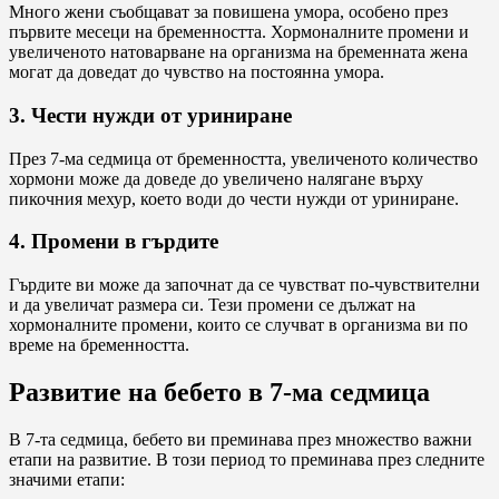
Много жени съобщават за повишена умора, особено през
първите месеци на бременността. Хормоналните промени и
увеличеното натоварване на организма на бременната жена
могат да доведат до чувство на постоянна умора.
3. Чести нужди от уриниране
През 7-ма седмица от бременността, увеличеното количество
хормони може да доведе до увеличено налягане върху
пикочния мехур, което води до чести нужди от уриниране.
4. Промени в гърдите
Гърдите ви може да започнат да се чувстват по-чувствителни
и да увеличат размера си. Тези промени се дължат на
хормоналните промени, които се случват в организма ви по
време на бременността.
Развитие на бебето в 7-ма седмица
В 7-та седмица, бебето ви преминава през множество важни
етапи на развитие. В този период то преминава през следните
значими етапи: