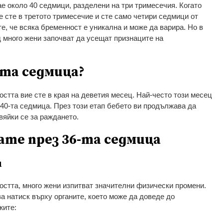
е около 40 седмици, разделени на три тримесечия. Когато
е сте в третото тримесечие и сте само четири седмици от
е, че всяка бременност е уникална и може да варира. Но в
д много жени започват да усещат признаците на
-та седмица?
стта вие сте в края на деветия месец. Най-често този месец
 40-та седмица. През този етап бебето ви продължава да
твяйки се за раждането.
ате през 36-та седмица
и
остта, много жени изпитват значителни физически промени.
а натиск върху органите, което може да доведе до
жите: