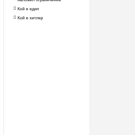
Кой е едип
Кой е хитлер