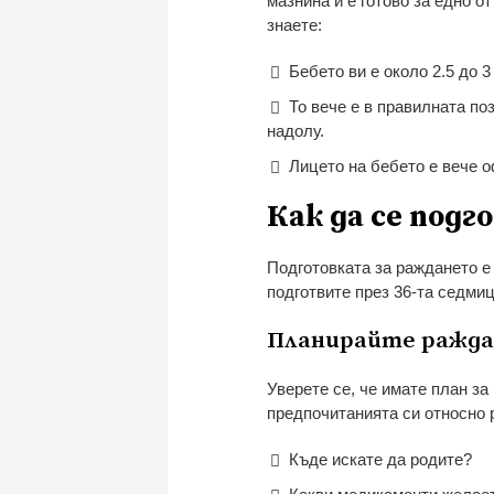
мазнина и е готово за едно о
знаете:
Бебето ви е около 2.5 до 3
То вече е в правилната по
надолу.
Лицето на бебето е вече о
Как да се под
Подготовката за раждането е 
подготвите през 36-та седмиц
Планирайте ражд
Уверете се, че имате план за
предпочитанията си относно 
Къде искате да родите?