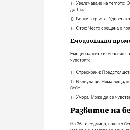
Увеличаване на теглото: О
до 1 кг.
Болки в кръста: Удвоенат
Оток: Често срещана е поя
Емоционални пром
Емоционалните изменения са 
чувствате:
Стресирани: Предстоящото
Вълнуващи: Няма нищо, ко
бебе.
Умора: Може да се чувств
Развитие на б
На 36-та седмица, вашето бе