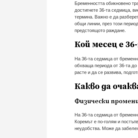
Бременността обикновено тра
достигнете 36-та седмица, ви
термина. Важно е да разберет
общи линии, през този перио
предстоящото раждане.
Кой месец е 36
На 36-та седмица от бременно
обхваща периода от 36-та до
расте и да се развива, подго
Какво да очакв
Физически промен
На 36-та седмица от бременн
Коремът е по-голям и постъпв
неудобства. Може да забеле