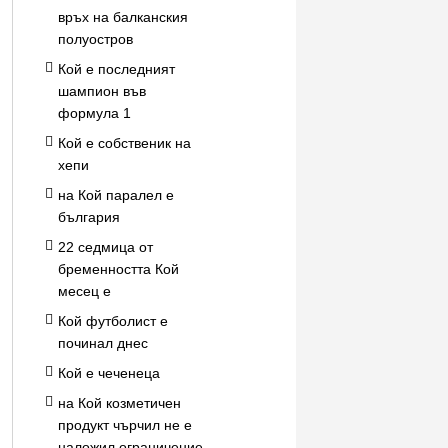
връх на балканския
полуостров
Кой е последният
шампион във
формула 1
Кой е собственик на
хепи
на Кой паралел е
българия
22 седмица от
бременността Кой
месец е
Кой футболист е
починал днес
Кой е чеченеца
на Кой козметичен
продукт чърчил не е
наложил ограничение