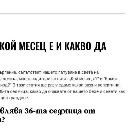
КОЙ МЕСЕЦ Е И КАКВО ДА
търпение, съпътстват нашето пътуване в света на
седмица, много родители се питат „Кой месец е?“ и “Какви
иод?” В тази статия ще разгледаме какви важни аспекти на
6-та седмица, какво да очаквате от вашето бебе и съвети как
ящото раждане.
влява 36-та седмица от
а?