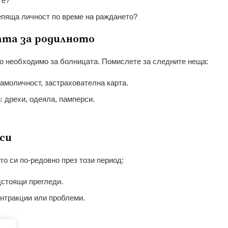
те?
епяща личност по време на раждането?
та за родилното
о необходимо за болницата. Помислете за следните неща:
амоличност, застрахователна карта.
 дрехи, одеяла, памперси.
си
то си по-редовно през този период:
дстоящи прегледи.
онтракции или проблеми.