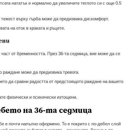
тсега нататък е нормално да увеличите теглото си с още 0.5
а тежест върху гърба може да предизвика дискомфорт.
вата на оток в краката и ръцете.
ени
част от бременността. През 36-та седмица, вие може да се
 раждане може да предизвика тревога.
ето да сравни радостта от предстоящото раждане на вашето
ате физически и психически изтощени.
ебето на 36-та седмица
бе е почти напълно оформено. То е покрито с по-дебел слой