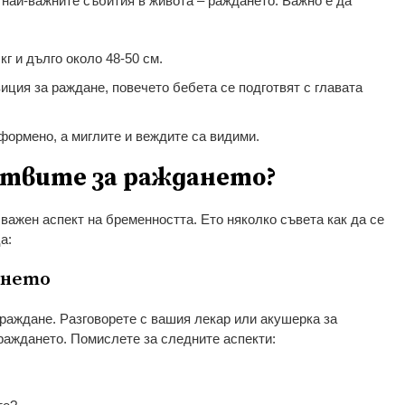
т най-важните събития в живота – раждането. Важно е да
 кг и дълго около 48-50 см.
зиция за раждане, повечето бебета се подготвят с главата
формено, а миглите и веждите са видими.
готвите за раждането?
важен аспект на бременността. Ето няколко съвета как да се
а:
ането
 раждане. Разговорете с вашия лекар или акушерка за
раждането. Помислете за следните аспекти: