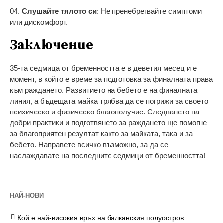
Слушайте тялото си
: Не пренебрегвайте симптоми
или дискомфорт.
Заключение
35-та седмица от бременността е в деветия месец и е
момент, в който е време за подготовка за финалната права
към раждането. Развитието на бебето е на финалната
линия, а бъдещата майка трябва да се погрижи за своето
психическо и физическо благополучие. Следването на
добри практики и подготвянето за раждането ще помогне
за благоприятен резултат както за майката, така и за
бебето. Направете всичко възможно, за да се
наслаждавате на последните седмици от бременността!
НАЙ-НОВИ
Кой е най-високия връх на балканския полуостров