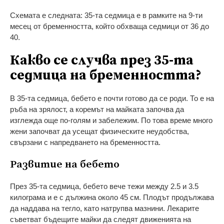
Схемата е следната: 35-та седмица е в рамките на 9-ти
месец от бременността, който обхваща седмици от 36 до
40.
Какво се случва през 35-та
седмица на бременността?
В 35-та седмица, бебето е почти готово да се роди. То е на
ръба на зрялост, а коремът на майката започва да
изглежда още по-голям и забележим. По това време много
жени започват да усещат физическите неудобства,
свързани с напредването на бременността.
Развитие на бебето
През 35-та седмица, бебето вече тежи между 2.5 и 3.5
килограма и е с дължина около 45 см. Плодът продължава
да наддава на тегло, като натрупва мазнини. Лекарите
съветват бъдещите майки да следят движенията на