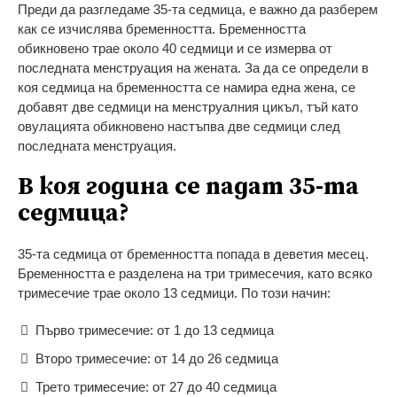
Преди да разгледаме 35-та седмица, е важно да разберем
как се изчислява бременността. Бременността
обикновено трае около 40 седмици и се измерва от
последната менструация на жената. За да се определи в
коя седмица на бременността се намира една жена, се
добавят две седмици на менструалния цикъл, тъй като
овулацията обикновено настъпва две седмици след
последната менструация.
В коя година се падат 35-та
седмица?
35-та седмица от бременността попада в деветия месец.
Бременността е разделена на три тримесечия, като всяко
тримесечие трае около 13 седмици. По този начин:
Първо тримесечие: от 1 до 13 седмица
Второ тримесечие: от 14 до 26 седмица
Трето тримесечие: от 27 до 40 седмица