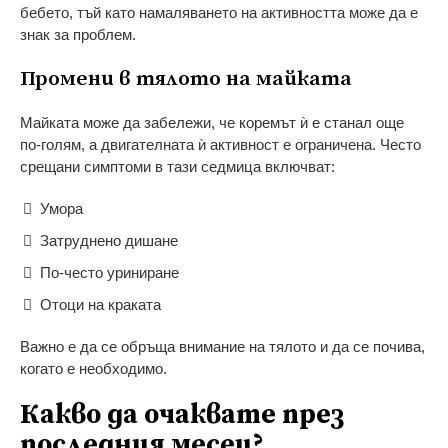
бебето, тъй като намаляването на активността може да е
знак за проблем.
Промени в тялото на майката
Майката може да забележи, че коремът ѝ е станал още
по-голям, а двигателната ѝ активност е ограничена. Често
срещани симптоми в тази седмица включват:
Умора
Затруднено дишане
По-често уриниране
Отоци на краката
Важно е да се обръща внимание на тялото и да се почива,
когато е необходимо.
Какво да очаквате през
последния месец?