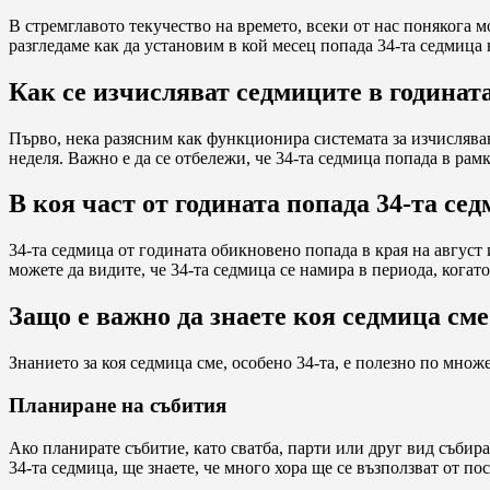
В стремглавото текучество на времето, всеки от нас понякога м
разгледаме как да установим в кой месец попада 34-та седмица
Как се изчисляват седмиците в годинат
Първо, нека разясним как функционира системата за изчислява
неделя. Важно е да се отбележи, че 34-та седмица попада в рам
В коя част от годината попада 34-та се
34-та седмица от годината обикновено попада в края на август 
можете да видите, че 34-та седмица се намира в периода, когат
Защо е важно да знаете коя седмица сме
Знанието за коя седмица сме, особено 34-та, е полезно по мно
Планиране на събития
Ако планирате събитие, като сватба, парти или друг вид събира
34-та седмица, ще знаете, че много хора ще се възползват от по