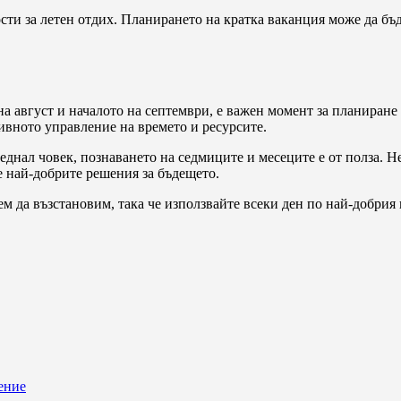
ости за летен отдих. Планирането на кратка ваканция може да бъ
 на август и началото на септември, е важен момент за планира
ивното управление на времето и ресурсите.
седнал човек, познаването на седмиците и месеците е от полза.
е най-добрите решения за бъдещето.
ем да възстановим, така че използвайте всеки ден по най-добрия
ение