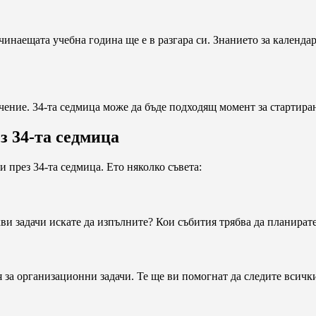
ачинаещата учебна година ще е в разгара си. Знанието за календ
ачение. 34-та седмица може да бъде подходящ момент за стартира
з 34-та седмица
 през 34-та седмица. Ето няколко съвета:
ви задачи искате да изпълните? Кои събития трябва да планират
 за организационни задачи. Те ще ви помогнат да следите всич