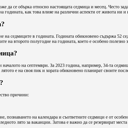
оже да се обърка относно настоящата седмица и месец. Често зада
 на годината, как това влияе на различни аспекти от живота ни 
а?
не на седмиците в годината. Годината обикновено съдържа 52 се
ките на второто полугодие на годината, което е особено полезно
дмица?
и началото на септември. За 2023 година, например, 34-та седмица
о лятото е на своя пик и хората обикновено планират своите пос
?
жество причини:
не, познаването на календара и съответните седмици е от особен
следното лято за ваканции. Затова е важно да се резервират места