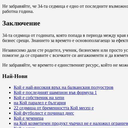
Не забравяйте, че 34-та седмица е едно от последните възможн
работна година.
Заключение
34-та седмица от годината, която попада в периода между края
бизнес срещи. Знанието за времето е основополагаещо за ефект
Независимо дали сте родител, ученик, бизнесмен или просто у
помогне да се справите с всичките си ангажименти и да вземет
Не забравяйте, че времето е единственият ресурс, който не мож
Най-Нови
Кой е най-високия връх на балканския полуостров
Кой е последният шампион във формула 1
Кой е собственик на хепи
на Кой паралел е българия
22 седмица от бременността Кой месец е
Кой футболист е починал днес
Кой е чеченеца
на Кой козметичен продукт чърчил не е наложил огранич