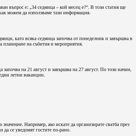
ван въпрос е: „34 седмица – кой месец е?“. В този статия ще
и как можем да използваме тази информация.
дмици, като всяка седмица започва от понеделник и завършва в
 за планиране на събития и мероприятия.
 започва на 21 август и завършва на 27 август. По този начин,
ледни летни ваканции.
о значение. Например, ако искате да организирате сватба през
 и да се уведомят гостите по-рано.