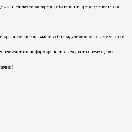
де отличен начин да заредите батериите преди учебната или
не и организиране на важни събития, училищни ангажименти и
 Непрекъснатото информираност за текущото време ще ви
 начин!