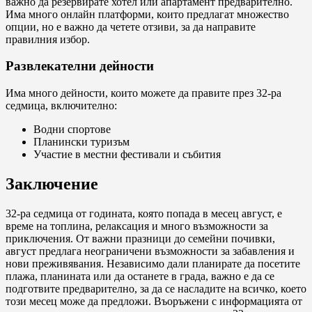
важно да резервирате хотел или апартамент предварително.
Има много онлайн платформи, които предлагат множество
опции, но е важно да четете отзиви, за да направите
правилния избор.
Развлекателни дейности
Има много дейности, които можете да правите през 32-ра
седмица, включително:
Водни спортове
Планински туризъм
Участие в местни фестивали и събития
Заключение
32-ра седмица от годината, която попада в месец август, е
време на топлина, релаксация и много възможности за
приключения. От важни празници до семейни почивки,
август предлага неограничени възможности за забавления и
нови преживявания. Независимо дали планирате да посетите
плажа, планината или да останете в града, важно е да се
подготвите предварително, за да се насладите на всичко, което
този месец може да предложи. Въоръжени с информацията от