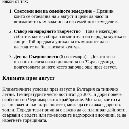
някои от тях:
Световен ден на семейното земеделие
– Празник,
който се отбелязва на 2 август и цели да насочи
вниманието към важността на семейното земеделие.
Събор на народното творчество
– Това е ежегодно
събитие, което събира изпълнители на народна музика и
танци. Той предлага уникална възможност да се
насладите на българската култура.
Ден на Съединението
(6 септември) – Докато този
празник излиза извън диапазона на 32-ра седмица,
подготовката за него често започва още през август.
Климата през август
Климатичните условия през август в България са типично
летни. Температурите често достигат до 30°C и дори повече,
особенно по Черноморското крайбрежие. Местата, които са
разположени във вътрешността, може да се окажат дори по-
топли. Поради тази причина е важно да се планират дейности,
свързани с водата или по-високите надморски височини, за да
избегнете горещината.