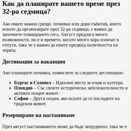
Как да планирате вашето време през
32-ра седмица?
Ако имате важни срещи, почивки или дори събития, които
искате да организирате през 32-ра седмица, е важно да
започнете планирането сега. Август предлага много
възможности, но е и времето, когато много хора излизат в
отпуск, така че е важно да имате предвид наличността на
хората.
Дестинации за ваканция
Ако планирате почивка, помислете за следните дестинации:
Бургас и Созопол
– Идеални места за плаж и култура.
Пловдив
– Със своите исторически забележителности и
активен нощен живот.
София
– Друга опция, ако искате да се насладите на
градския живот.
Резервиране на настаняване
През август настаняването може да бъде затруднено, така че е