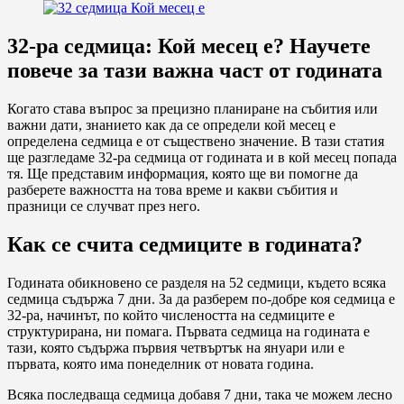
32-ра седмица: Кой месец е? Научете
повече за тази важна част от годината
Когато става въпрос за прецизно планиране на събития или
важни дати, знанието как да се определи кой месец е
определена седмица е от съществено значение. В тази статия
ще разгледаме 32-ра седмица от годината и в кой месец попада
тя. Ще представим информация, която ще ви помогне да
разберете важността на това време и какви събития и
празници се случват през него.
Как се счита седмиците в годината?
Годината обикновено се разделя на 52 седмици, където всяка
седмица съдържа 7 дни. За да разберем по-добре коя седмица е
32-ра, начинът, по който числеността на седмиците е
структурирана, ни помага. Първата седмица на годината е
тази, която съдържа първия четвъртък на януари или е
първата, която има понеделник от новата година.
Всяка последваща седмица добавя 7 дни, така че можем лесно