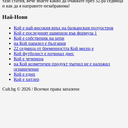
тази статия, вече знаете какво да очаквате през 32-ра седмица
и как да я направите незабравима!
Най-Нови
Кой е най-високия връх на балканския полуостров
Кой е последният шампион във формула 1
Кой е собственик на хепи
на Кой паралел е българия
22 седмица от бременността Кой месец е
Кой футболист е починал днес
Кой е чеченеца
на Кой козметичен продукт чърчил не е наложил
ограничение
Кой е едип
Кой е хитлер
Cult.bg © 2026 / Всички права запазени