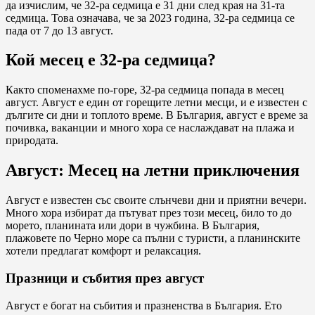
да изчислим, че 32-ра седмица е 31 дни след края на 31-та
седмица. Това означава, че за 2023 година, 32-ра седмица се
пада от 7 до 13 август.
Кой месец е 32-ра седмица?
Както споменахме по-горе, 32-ра седмица попада в месец
август. Август е един от горещите летни месци, и е известен с
дългите си дни и топлото време. В България, август е време за
почивка, ваканции и много хора се наслаждават на плажа и
природата.
Август: Месец на летни приключения
Август е известен със своите слънчеви дни и приятни вечери.
Много хора избират да пътуват през този месец, било то до
морето, планината или дори в чужбина. В България,
плажовете по Черно море са пълни с туристи, а планинските
хотели предлагат комфорт и релаксация.
Празници и събития през август
Август е богат на събития и празненства в България. Ето