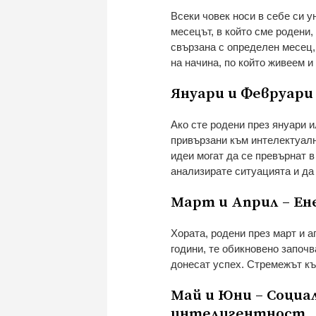
Всеки човек носи в себе си у
месецът, в който сме родени,
свързана с определен месец,
на начина, по който живеем и
Януари и Февруари
Ако сте родени през януари и
привързани към интелектуално
идеи могат да се превърнат в
анализирате ситуацията и д
Март и Април – Ен
Хората, родени през март и ап
години, те обикновено започв
донесат успех. Стремежът къ
Май и Юни – Социа
интелигентност