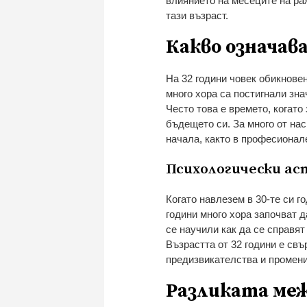
влиянието на месеците на ра
тази възраст.
Какво означава
На 32 години човек обикновен
много хора са постигнали зна
Често това е времето, когат
бъдещето си. За много от нас
начала, както в професионале
Психологически асп
Когато навлезем в 30-те си г
години много хора започват д
се научили как да се справят
Възрастта от 32 години е свъ
предизвикателства и промени
Разликата меж