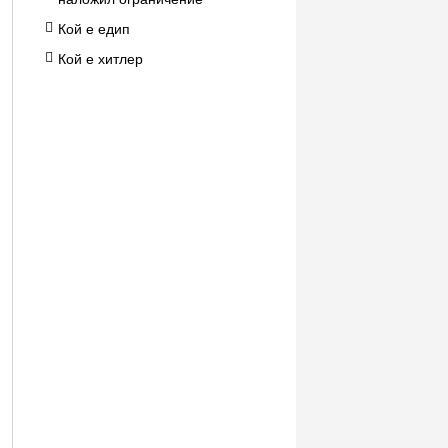
Кой е едип
Кой е хитлер