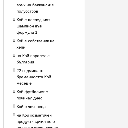
връх на балканския
полуостров
Кой е последният
шампион във
формула 1
Кой е собственик на
хепи
на Кой паралел е
българия
22 седмица от
бременността Кой
месец е
Кой футболист е
починал днес
Кой е чеченеца
на Кой козметичен
продукт чърчил не е
наложил ограничение