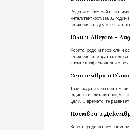
Родените през май и юни има
интелигентност. На 32 години
вдъхновяват другите със сво
Юли и Август – Ли
Хората, родени през юли и ав
вдъхновяват хората около себ
своите професионални и личн
Септември и Окто
Тези, родени през септември 
години, те поставят акцент в
цели. С времето, те развива
Ноември и Декемв
Хората, родени през ноември