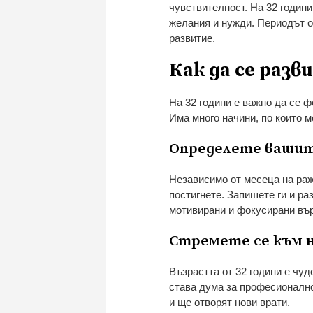
чувствителност. На 32 години
желания и нужди. Периодът о
развитие.
Как да се разв
На 32 години е важно да се 
Има много начини, по които 
Определете вашит
Независимо от месеца на раж
постигнете. Запишете ги и ра
мотивирани и фокусирани вър
Стремете се към н
Възрастта от 32 години е чу
става дума за професионално
и ще отворят нови врати.