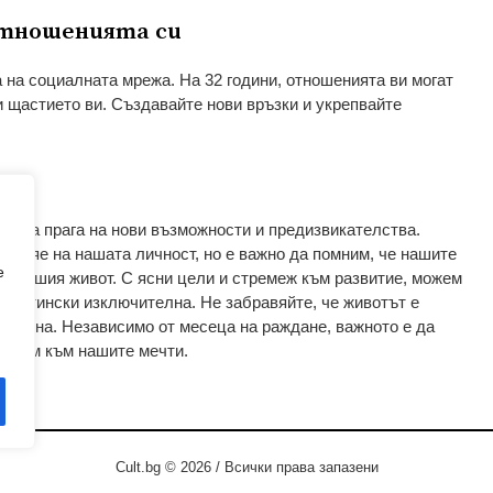
тношенията си
 на социалната мрежа. На 32 години, отношенията ви могат
и щастието ви. Създавайте нови връзки и укрепвайте
сме на прага на нови възможности и предизвикателства.
 влияе на нашата личност, но е важно да помним, че нашите
e
т нашия живот. С ясни цели и стремеж към развитие, можем
а истински изключителна. Не забравяйте, че животът е
е ценна. Независимо от месеца на раждане, важното е да
ремим към нашите мечти.
Cult.bg © 2026 / Всички права запазени