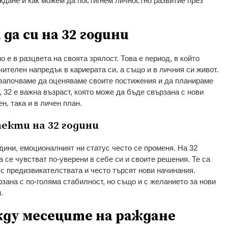
ждане и как можем да постигнем личностно развитие през
 да си на 32 години
о е в разцвета на своята зрялост. Това е период, в който
чителен напредък в кариерата си, а също и в личния си живот.
о започваме да оценяваме своите постижения и да планираме
, 32 е важна възраст, която може да бъде свързана с нови
н, така и в личен план.
екти на 32 години
одини, емоционалният ни статус често се променя. На 32
а се чувстват по-уверени в себе си и своите решения. Те са
 с предизвикателствата и често търсят нови начинания.
рзана с по-голяма стабилност, но също и с желанието за нови
.
ду месеците на раждане