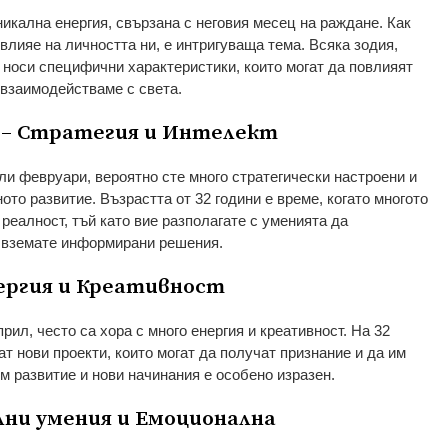
никална енергия, свързана с неговия месец на раждане. Как
 влияе на личността ни, е интригуваща тема. Всяка зодия,
 носи специфични характеристики, които могат да повлияят
 взаимодействаме с света.
 – Стратегия и Интелект
ли февруари, вероятно сте много стратегически настроени и
то развитие. Възрастта от 32 години е време, когато многото
 реалност, тъй като вие разполагате с уменията да
а вземате информирани решения.
ергия и Креативност
рил, често са хора с много енергия и креативност. На 32
ат нови проекти, които могат да получат признание и да им
м развитие и нови начинания е особено изразен.
лни умения и Емоционална