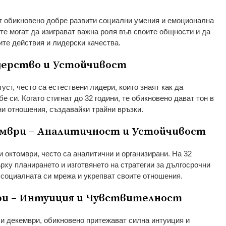
т обикновено добре развити социални умения и емоционална
 те могат да изиграват важна роля във своите общности и да
ите действия и лидерски качества.
дерство и Устойчивост
густ, често са естествени лидери, които знаят как да
е си. Когато стигнат до 32 години, те обикновено дават тон в
и отношения, създавайки трайни връзки.
мври – Аналитичност и Устойчивост
и октомври, често са аналитични и организирани. На 32
ърху планирането и изготвянето на стратегии за дългосрочни
т социалната си мрежа и укрепват своите отношения.
ри – Интуиция и Чувствителност
 и декември, обикновено притежават силна интуиция и