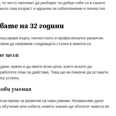
, те често започват да разбират по-добре себе си и своите
коло тази възраст е идеален за себепознание и личностно
ивате на 32 години
фокусираме върху личностното и професионално развитие.
можем да направим следващата стъпка в живота си.
е цели
дане, важно е да имате ясни цели, които искате да
зработете план за действие. Това ще ви помогне да останете
ху успеха.
ови умения
десно време за развитие на нови умения. Независимо дали
 обучение или хобита, новите знания ще обогатят живота ви