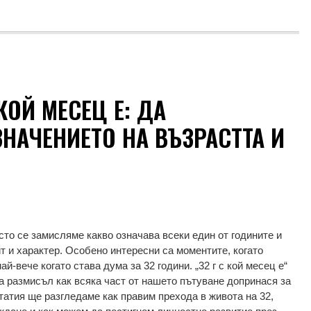
КОЙ МЕСЕЦ Е: ДА
НАЧЕНИЕТО НА ВЪЗРАСТТА И
есто се замисляме какво означава всеки един от годините и
т и характер. Особено интересни са моментите, когато
й-вече когато става дума за 32 години. „32 г с кой месец е“
за размисъл как всяка част от нашето пътуване допринася за
татия ще разгледаме как правим прехода в живота на 32,