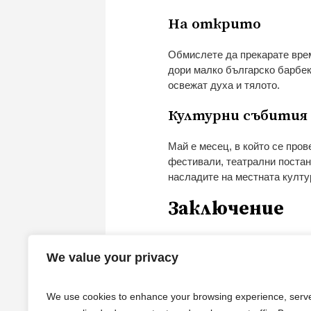
На открито
Обмислете да прекарате врем
дори малко българско барбекю
освежат духа и тялото.
Културни събития
Май е месец, в който се про
фестивали, театрални постан
насладите на местната култу
Заключение
В заключение, 21-та седмица 
значима част от календарния
We value your privacy
радостни моменти с близките,
възползвате от красотата на 
We use cookies to enhance your browsing experience, serv