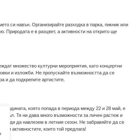
ето си навън. Организирайте разходка в парка, пикник или
. Природата е в разцвет, а активности на открито ще
веждат множество културни мероприятия, като концертни
овки и изложби. Не пропускайте възможността да се
ра и да подкрепите артистите.
от годината, която попада в периода между 22 и 28 май, е
 цикъл. Тя ни дава много възможности за личен растеж и
 преди да навлезем в летния сезон. Не забравяйте да се
май и активностите, които той предлага!
e