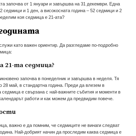
та започва от 1 януари и завършва на 31 декември. Една
 седмици и 1 ден, а високосната година – 52 седмици и 2
ределим коя седмица е 21-ата?
 годината
 служи като важен ориентир. Да разгледаме по-подробно
дмица:
а 21-та седмица?
бикновено започва в понеделник и завършва в неделя. Тя
о 28 май, в стандартна година. Преди да влезем в
а седмица е свързана с най-важните събития и моменти в
 календарът работи и как можем да предвидим повече.
ности
ица, важно е да помним, че седмиците не винаги следват
одина. Най-добрият начин да проследим каква седмица е