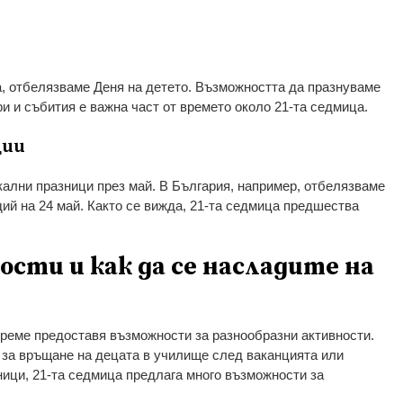
а, отбелязваме Деня на детето. Възможността да празнуваме
ри и събития е важна част от времето около 21-та седмица.
ции
кални празници през май. В България, например, отбелязваме
дий на 24 май. Както се вижда, 21-та седмица предшества
сти и как да се насладите на
време предоставя възможности за разнообразни активности.
 за връщане на децата в училище след ваканцията или
ници, 21-та седмица предлага много възможности за