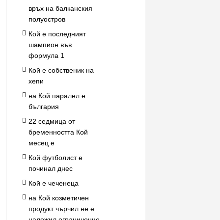
връх на балканския
полуостров
Кой е последният
шампион във
формула 1
Кой е собственик на
хепи
на Кой паралел е
българия
22 седмица от
бременността Кой
месец е
Кой футболист е
починал днес
Кой е чеченеца
на Кой козметичен
продукт чърчил не е
наложил ограничение