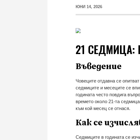
ЮНИ 14, 2026
21 СЕДМИЦА: 
Въведение
Човеците отдавна се опитват
седмиците и месеците се впис
годината често повдига въпро
времето около 21-та седмица 
към кой месец се отнася.
Как се изчисл
Седмиците в годината се изчи