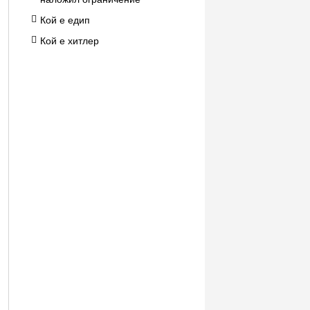
Кой е едип
Кой е хитлер