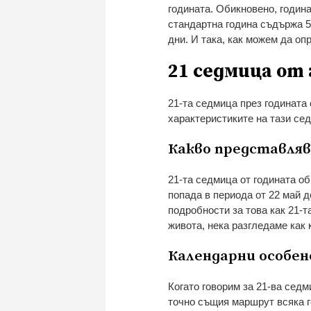
годината. Обикновено, година
стандартна година съдържа 52
дни. И така, как можем да оп
21 седмица от
21-та седмица през годината
характеристиките на тази се
Какво представляв
21-та седмица от годината о
попада в периода от 22 май д
подробности за това как 21-т
живота, нека разгледаме как
Календарни особе
Когато говорим за 21-ва седм
точно същия маршрут всяка г