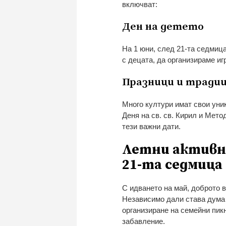
включват:
Ден на детето
На 1 юни, след 21-та седмиц
с децата, да организираме иг
Празници и тради
Много култури имат свои уни
Деня на св. св. Кирил и Мето
тези важни дати.
Летни активно
21-та седмица
С идването на май, доброто 
Независимо дали става дума
организиране на семейни пик
забавление.