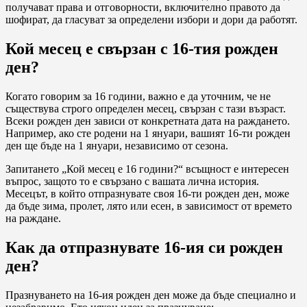
получават права и отговорности, включително правото да
шофират, да гласуват за определени избори и дори да работят.
Кой месец е свързан с 16-тия рожден
ден?
Когато говорим за 16 години, важно е да уточним, че не
съществува строго определен месец, свързан с тази възраст.
Всеки рожден ден зависи от конкретната дата на раждането.
Например, ако сте родени на 1 януари, вашият 16-ти рожден
ден ще бъде на 1 януари, независимо от сезона.
Запитането „Кой месец е 16 години?“ всъщност е интересен
въпрос, защото то е свързано с вашата лична история.
Месецът, в който отпразнувате своя 16-ти рожден ден, може
да бъде зима, пролет, лято или есен, в зависимост от времето
на раждане.
Как да отпразнувате 16-ия си рожден
ден?
Празнуването на 16-ия рожден ден може да бъде специално и