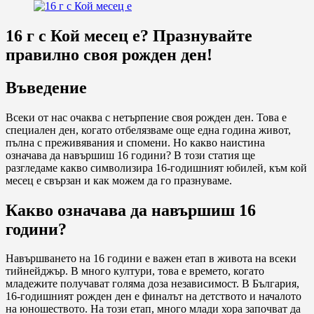
16 г с Кой месец е? Празнувайте
правилно своя рожден ден!
Въведение
Всеки от нас очаква с нетърпение своя рожден ден. Това е
специален ден, когато отбелязваме още една година живот,
пълна с преживявания и спомени. Но какво наистина
означава да навършиш 16 години? В този статия ще
разгледаме какво символизира 16-годишният юбилей, към кой
месец е свързан и как можем да го празнуваме.
Какво означава да навършиш 16
години?
Навършването на 16 години е важен етап в живота на всеки
тийнейджър. В много култури, това е времето, когато
младежите получават голяма доза независимост. В България,
16-годишният рожден ден е финалът на детството и началото
на юношеството. На този етап, много млади хора започват да