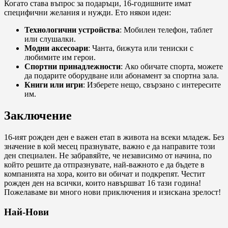
Когато става въпрос за подаръци, 16-годишните имат
специфични желания и нужди. Ето някои идеи:
Технологични устройства
: Мобилен телефон, таблет
или слушалки.
Модни аксесоари
: Чанта, бижута или тениски с
любимите им герои.
Спортни принадлежности
: Ако обичате спорта, можете
да подарите оборудване или абонамент за спортна зала.
Книги или игри
: Изберете нещо, свързано с интересите
им.
Заключение
16-ият рожден ден е важен етап в живота на всеки младеж. Без
значение в кой месец празнувате, важно е да направите този
ден специален. Не забравяйте, че независимо от начина, по
който решите да отпразнувате, най-важното е да бъдете в
компанията на хора, които ви обичат и подкрепят. Честит
рожден ден на всички, които навършват 16 тази година!
Пожелаваме ви много нови приключения и изискана зрелост!
Най-Нови