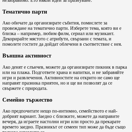
незабравимо. Ето някои идеи за празнуване:
Тематично парти
Ако обичате да организирате събития, помислете за
провеждане на тематично парти. Изберете тема, която ви е
близка – например, любим филм, сериал или музикант.
Декорирайте мястото с атрибути, свързани с темата, и
помолете гостите да дойдат облечени в съответствие с нея.
Външна активност
Ако денят е слънчев, можете да организирате пикник в парка
или на плажа. Подгответе храна и напитки, и не забравяйте
игри и развлечения. Активностите на открито не само ще
направят празника приятен, но и ще ви позволят да се
свържете с природата.
Семейно тържество
Ако предпочитате нещо по-интимно, семейството е най-
добрият вариант. Заедно с близките, можете да направите
вечеря, да играете настолни игри или просто да прекарате
времето заедно. Празникът от семеен тип може да бъде също