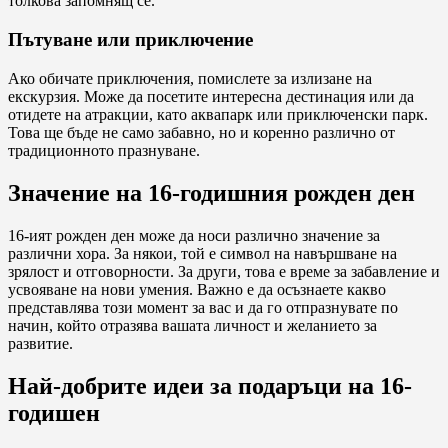
толкова запомнящ се.
Пътуване или приключение
Ако обичате приключения, помислете за излизане на
екскурзия. Може да посетите интересна дестинация или да
отидете на атракции, като аквапарк или приключенски парк.
Това ще бъде не само забавно, но и коренно различно от
традиционното празнуване.
Значение на 16-годишния рожден ден
16-ият рожден ден може да носи различно значение за
различни хора. За някои, той е символ на навършване на
зрялост и отговорности. За други, това е време за забавление и
усвояване на нови умения. Важно е да осъзнаете какво
представлява този момент за вас и да го отпразнувате по
начин, който отразява вашата личност и желанието за
развитие.
Най-добрите идеи за подаръци на 16-
годишен