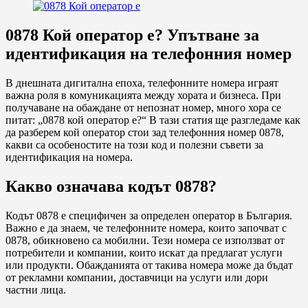
0878 Кой оператор е? Упътване за
идентификация на телефонния номер
В днешната дигитална епоха, телефонните номера играят
важна роля в комуникацията между хората и бизнеса. При
получаване на обаждане от непознат номер, много хора се
питат: „0878 кой оператор е?“ В тази статия ще разгледаме как
да разберем кой оператор стои зад телефонния номер 0878,
какви са особеностите на този код и полезни съвети за
идентификация на номера.
Какво означава кодът 0878?
Кодът 0878 е специфичен за определен оператор в България.
Важно е да знаем, че телефонните номера, които започват с
0878, обикновено са мобилни. Тези номера се използват от
потребители и компании, които искат да предлагат услуги
или продукти. Обажданията от такива номера може да бъдат
от рекламни компании, доставчици на услуги или дори
частни лица.