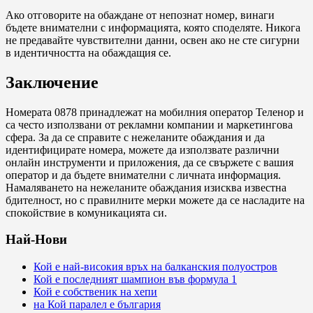
Ако отговорите на обаждане от непознат номер, винаги
бъдете внимателни с информацията, която споделяте. Никога
не предавайте чувствителни данни, освен ако не сте сигурни
в идентичността на обаждащия се.
Заключение
Номерата 0878 принадлежат на мобилния оператор Теленор и
са често използвани от рекламни компании и маркетингова
сфера. За да се справите с нежеланите обаждания и да
идентифицирате номера, можете да използвате различни
онлайн инструменти и приложения, да се свържете с вашия
оператор и да бъдете внимателни с личната информация.
Намаляването на нежеланите обаждания изисква известна
бдителност, но с правилните мерки можете да се насладите на
спокойствие в комуникацията си.
Най-Нови
Кой е най-високия връх на балканския полуостров
Кой е последният шампион във формула 1
Кой е собственик на хепи
на Кой паралел е българия