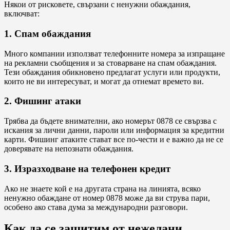
Някои от рисковете, свързани с ненужни обаждания,
включват:
1. Спам обаждания
Много компании използват телефонните номера за изпращане
на рекламни съобщения и за стоварване на спам обаждания.
Тези обаждания обикновено предлагат услуги или продукти,
които не ви интересуват, и могат да отнемат времето ви.
2. Фишинг атаки
Трябва да бъдете внимателни, ако номерът 0878 се свързва с
искания за лични данни, пароли или информация за кредитни
карти. Фишинг атаките стават все по-чести и е важно да не се
доверявате на непознати обаждания.
3. Изразходване на телефонен кредит
Ако не знаете кой е на другата страна на линията, всяко
ненужно обаждане от номер 0878 може да ви струва пари,
особено ако става дума за международни разговори.
Как да се защитим от нежелани