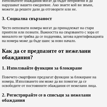
Непознатите обаждания могат да бъдат неприятни и да
нарушават вашето ежедневие. Ако знаете кой ви звъни,
можете да решите дали да отговорите или не.
3. Социална свързаност
Често непознати номера могат да принадлежат на стари
приятели или познати. Важността на свързването с хора от
миналото не трябва да се подценява, затова идентификацията
на номера може да бъде шанс за ново начало.
Как да се предпазите от нежелани
обаждания?
1. Използвайте функции за блокиране
Повечето смартфони предлагат функции за блокиране на
номера. Използването им може да ви помогне да се
освободите от постоянните обаждания от нежелани лица.
2. Регистрирайте се в списъци за нежелани
обаждания