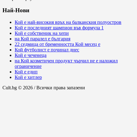
Най-Нови
Кой е най-високия връх на балканския полуостров
Кой е последният шампион във формула 1
Кой е собственик на хепи
на Кой паралел е българия
22 седмица от бременността Кой месец е
Кой футболист е починал днес
Кой е чеченеца
на Кой козметичен продукт чърчил не е наложил
ограничение
Кой е едип
Кой е хитлер
Cult.bg © 2026 / Всички права запазени