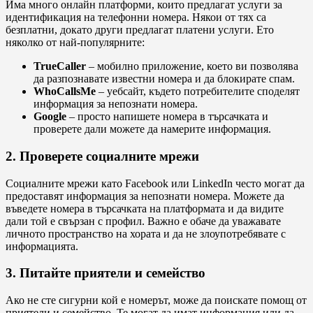
Има много онлайн платформи, които предлагат услуги за
идентификация на телефонни номера. Някои от тях са
безплатни, докато други предлагат платени услуги. Ето
няколко от най-популярните:
TrueCaller
– мобилно приложение, което ви позволява
да разпознавате известни номера и да блокирате спам.
WhoCallsMe
– уебсайт, където потребителите споделят
информация за непознати номера.
Google
– просто напишете номера в търсачката и
проверете дали можете да намерите информация.
2. Проверете социалните мрежи
Социалните мрежи като Facebook или LinkedIn често могат да
предоставят информация за непознати номера. Можете да
въведете номера в търсачката на платформата и да видите
дали той е свързан с профил. Важно е обаче да уважавате
личното пространство на хората и да не злоупотребявате с
информацията.
3. Питайте приятели и семейство
Ако не сте сигурни кой е номерът, може да поискате помощ от
приятели и семейство. Те могат да имат информация или да