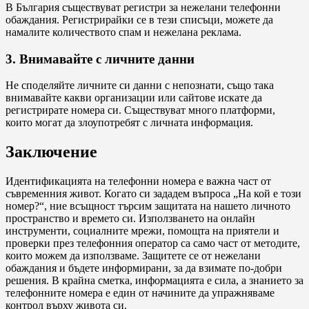
В България съществуват регистри за нежелани телефонни
обаждания. Регистрирайки се в тези списъци, можете да
намалите количеството спам и нежелана реклама.
3. Внимавайте с личните данни
Не споделяйте личните си данни с непознати, също така
внимавайте какви организации или сайтове искате да
регистрирате номера си. Съществуват много платформи,
които могат да злоупотребят с личната информация.
Заключение
Идентификацията на телефонни номера е важна част от
съвременния живот. Когато си зададем въпроса „На кой е този
номер?“, ние всъщност търсим защитата на нашето личното
пространство и времето си. Използването на онлайн
инструменти, социалните мрежи, помощта на приятели и
проверки през телефонния оператор са само част от методите,
които можем да използваме. Защитете се от нежелани
обаждания и бъдете информирани, за да взимате по-добри
решения. В крайна сметка, информацията е сила, а знанието за
телефонните номера е един от начините да упражняваме
контрол върху живота си.