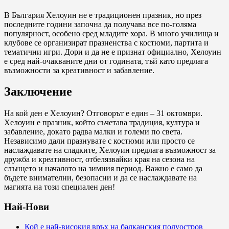
В България Хелоуин не е традиционен празник, но през
последните години започна да получава все по-голяма
популярност, особено сред младите хора. В много училища и
клубове се организират празненства с костюми, партита и
тематични игри. Дори и да не е признат официално, Хелоуин
е сред най-очакваните дни от годината, тъй като предлага
възможности за креативност и забавление.
Заключение
На кой ден е Хелоуин? Отговорът е един – 31 октомври.
Хелоуин е празник, който съчетава традиция, култура и
забавление, докато радва малки и големи по света.
Независимо дали празнувате с костюми или просто се
наслаждавате на сладките, Хелоуин предлага възможност за
дружба и креативност, отбелязвайки края на сезона на
слънцето и началото на зимния период. Важно е само да
бъдете внимателни, безопасни и да се наслаждавате на
магията на този специален ден!
Най-Нови
Кой е най-високия връх на балканския полуостров