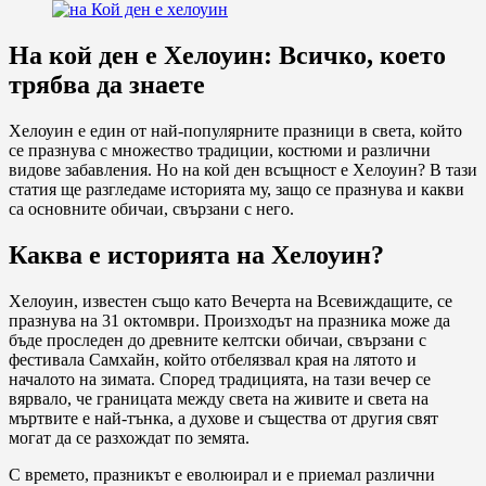
На кой ден е Хелоуин: Всичко, което
трябва да знаете
Хелоуин е един от най-популярните празници в света, който
се празнува с множество традиции, костюми и различни
видове забавления. Но на кой ден всъщност е Хелоуин? В тази
статия ще разгледаме историята му, защо се празнува и какви
са основните обичаи, свързани с него.
Каква е историята на Хелоуин?
Хелоуин, известен също като Вечерта на Всевиждащите, се
празнува на 31 октомври. Произходът на празника може да
бъде проследен до древните келтски обичаи, свързани с
фестивала Самхайн, който отбелязвал края на лятото и
началото на зимата. Според традицията, на тази вечер се
вярвало, че границата между света на живите и света на
мъртвите е най-тънка, а духове и същества от другия свят
могат да се разхождат по земята.
С времето, празникът е еволюирал и е приемал различни