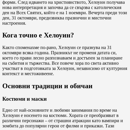
форми. След идването на християнството, Хелоуин получава
нова интерпретация и започва да се свързва с католическия
ден на Всех Святих, който е на 1 ноември. Вечерта преди този
ден, 31 октомври, предизвиква празнични и мистични
настроения.
Кога точно е Хелоуин?
Както споменахме по-рано, Хелоуин се празнува на 31
октомври всяка година. Празникът не променя датата си,
което го прави лесно разпознаваем и достъпен за планиране
на събития и тържества. Все повече хора по света активно
участват в подготовката за Хелоуин, независимо от културния
контекст и местоживеене.
Основни традиции и обичаи
Костюми и маски
Едно от най-основните и любими занимания по време на
Хелоуин е носенето на костюми. Хората се преобразяват в
различни персонажи – от страшни атракции като вампири и
зомбита до популярни герои от филми и приказки. Тази