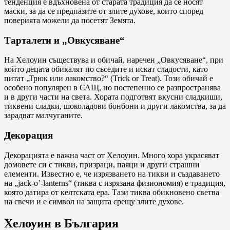
тенденция е вдъхновена от старата традиция да се носят
маски, за да се предпазите от злите духове, които според
поверията можели да посетят Земята.
Тарталети и „Овкусяване“
На Хелоуин съществува и обичай, наречен „Овкусяване“, при
който децата обикалят по съседите и искат сладости, като
питат „Трюк или лакомство?“ (Trick or Treat). Този обичай е
особено популярен в САЩ, но постепенно се разпространява
и в други части на света. Хората подготвят вкусни сладкиши,
тиквени сладки, шоколадови бонбони и други лакомства, за да
зарадват малчуганите.
Декорация
Декорацията е важна част от Хелоуин. Много хора украсяват
домовете си с тикви, призраци, паяци и други страшни
елементи. Известно е, че изрязването на тикви и създаването
на „jack-o’-lanterns“ (тиква с изрязана физиономия) е традиция,
която датира от келтската ера. Тази тиква обикновено светва
на свечи и е символ на защита срещу злите духове.
Хелоуин в България