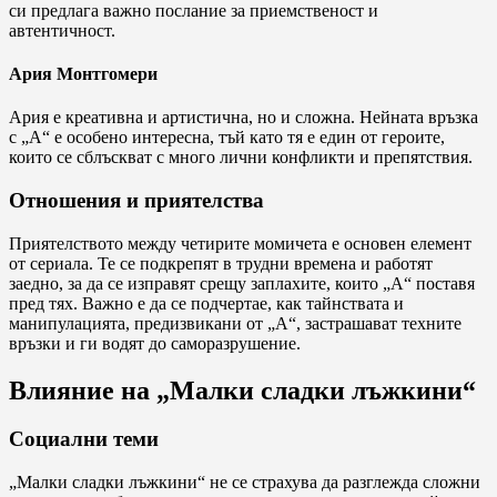
си предлага важно послание за приемственост и
автентичност.
Ария Монтгомери
Ария е креативна и артистична, но и сложна. Нейната връзка
с „А“ е особено интересна, тъй като тя е един от героите,
които се сблъскват с много лични конфликти и препятствия.
Отношения и приятелства
Приятелството между четирите момичета е основен елемент
от сериала. Те се подкрепят в трудни времена и работят
заедно, за да се изправят срещу заплахите, които „А“ поставя
пред тях. Важно е да се подчертае, как тайнствата и
манипулацията, предизвикани от „А“, застрашават техните
връзки и ги водят до саморазрушение.
Влияние на „Малки сладки лъжкини“
Социални теми
„Малки сладки лъжкини“ не се страхува да разглежда сложни