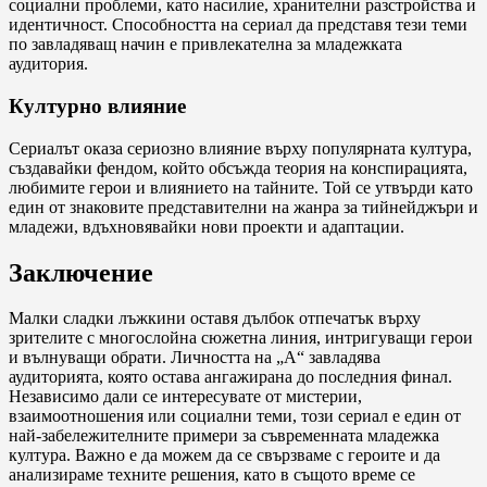
социални проблеми, като насилие, хранителни разстройства и
идентичност. Способността на сериал да представя тези теми
по завладяващ начин е привлекателна за младежката
аудитория.
Културно влияние
Сериалът оказа сериозно влияние върху популярната култура,
създавайки фендом, който обсъжда теория на конспирацията,
любимите герои и влиянието на тайните. Той се утвърди като
един от знаковите представителни на жанра за тийнейджъри и
младежи, вдъхновявайки нови проекти и адаптации.
Заключение
Малки сладки лъжкини оставя дълбок отпечатък върху
зрителите с многослойна сюжетна линия, интригуващи герои
и вълнуващи обрати. Личността на „А“ завладява
аудиторията, която остава ангажирана до последния финал.
Независимо дали се интересувате от мистерии,
взаимоотношения или социални теми, този сериал е един от
най-забележителните примери за съвременната младежка
култура. Важно е да можем да се свързваме с героите и да
анализираме техните решения, като в същото време се