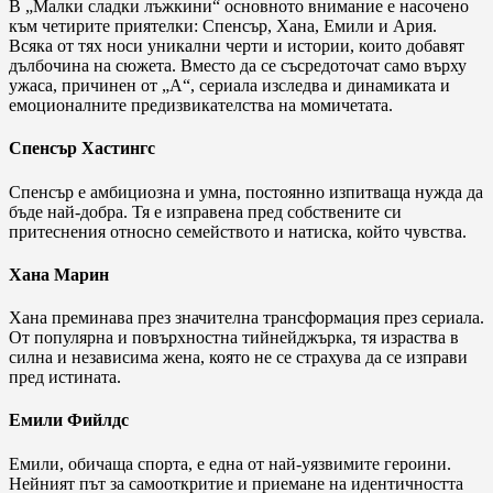
В „Малки сладки лъжкини“ основното внимание е насочено
към четирите приятелки: Спенсър, Хана, Емили и Ария.
Всяка от тях носи уникални черти и истории, които добавят
дълбочина на сюжета. Вместо да се съсредоточат само върху
ужаса, причинен от „А“, сериала изследва и динамиката и
емоционалните предизвикателства на момичетата.
Спенсър Хастингс
Спенсър е амбициозна и умна, постоянно изпитваща нужда да
бъде най-добра. Тя е изправена пред собствените си
притеснения относно семейството и натиска, който чувства.
Хана Марин
Хана преминава през значителна трансформация през сериала.
От популярна и повърхностна тийнейджърка, тя израства в
силна и независима жена, която не се страхува да се изправи
пред истината.
Емили Фийлдс
Емили, обичаща спорта, е една от най-уязвимите героини.
Нейният път за самооткритие и приемане на идентичността