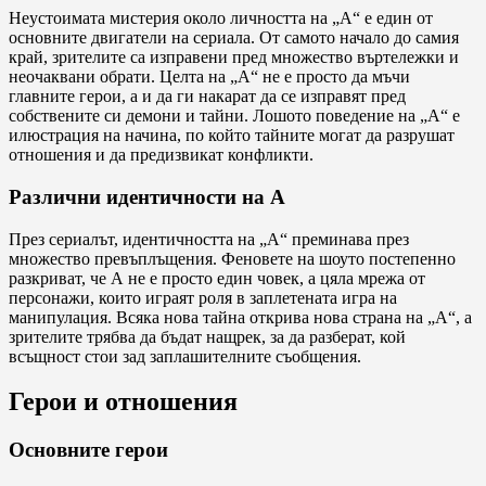
Неустоимата мистерия около личността на „А“ е един от
основните двигатели на сериала. От самото начало до самия
край, зрителите са изправени пред множество въртележки и
неочаквани обрати. Целта на „А“ не е просто да мъчи
главните герои, а и да ги накарат да се изправят пред
собствените си демони и тайни. Лошото поведение на „А“ е
илюстрация на начина, по който тайните могат да разрушат
отношения и да предизвикат конфликти.
Различни идентичности на А
През сериалът, идентичността на „А“ преминава през
множество превъплъщения. Феновете на шоуто постепенно
разкриват, че А не е просто един човек, а цяла мрежа от
персонажи, които играят роля в заплетената игра на
манипулация. Всяка нова тайна открива нова страна на „А“, а
зрителите трябва да бъдат нащрек, за да разберат, кой
всъщност стои зад заплашителните съобщения.
Герои и отношения
Основните герои