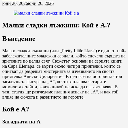
юни 26, 2026
юни 26, 2026
Малки сладки лъжкини: Кой е А.?
Въведение
Малки сладки лъжкини (или „Pretty Little Liars“) е един от най-
забележителните младежки сериали, който спечели сърцата на
зрителите по целия свят. Сюжетът, основан на серията книги
на Сара Шепард, се върти около четири приятелки, които се
опитват да разрешат мистерията за изчезването на своята
приятелка Алисън Дилорентис. В центъра на историята стои
загадъчната фигура на „А“, която заплашва четирите
момичета с тайни, които никой не иска да излязат наяве. В
тази статия ще разгледаме главния аспект на „А“, и как той
влияе на сюжета и развитието на героите.
Кой е А?
Загадката на А