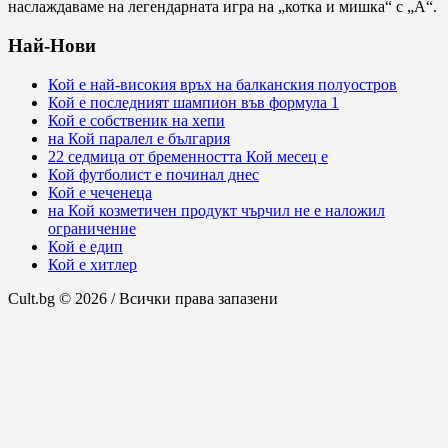
наслаждаваме на легендарната игра на „котка и мишка“ с „А“.
Най-Нови
Кой е най-високия връх на балканския полуостров
Кой е последният шампион във формула 1
Кой е собственик на хепи
на Кой паралел е българия
22 седмица от бременността Кой месец е
Кой футболист е починал днес
Кой е чеченеца
на Кой козметичен продукт чърчил не е наложил
ограничение
Кой е едип
Кой е хитлер
Cult.bg © 2026 / Всички права запазени