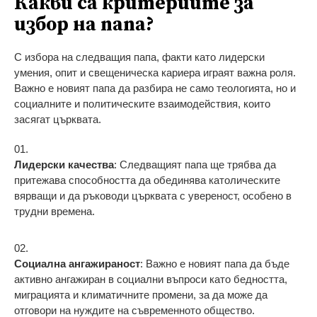
Какви са критериите за
избор на папа?
С избора на следващия папа, факти като лидерски
умения, опит и свещеническа кариера играят важна роля.
Важно е новият папа да разбира не само теологията, но и
социалните и политическите взаимодействия, които
засягат църквата.
Лидерски качества
: Следващият папа ще трябва да
притежава способността да обединява католическите
вярващи и да ръководи църквата с увереност, особено в
трудни времена.
Социална ангажираност
: Важно е новият папа да бъде
активно ангажиран в социални въпроси като бедността,
миграцията и климатичните промени, за да може да
отговори на нуждите на съвременното общество.