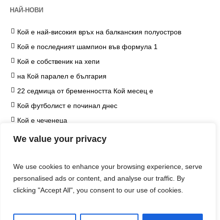
НАЙ-НОВИ
Кой е най-високия връх на балканския полуостров
Кой е последният шампион във формула 1
Кой е собственик на хепи
на Кой паралел е българия
22 седмица от бременността Кой месец е
Кой футболист е починал днес
Кой е чеченеца
на Кой козметичен продукт чърчил не е наложил
We value your privacy
ограничение
Кой е едип
We use cookies to enhance your browsing experience, serve
Кой е хитлер
personalised ads or content, and analyse our traffic. By
clicking "Accept All", you consent to our use of cookies.