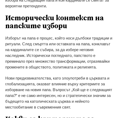
избора на следващия папа и кои кардинали се смятат за
вероятни претенденти.
Исторически контекст на
папските избори
Изборът на папа е процес, който носи дълбоки традиции и
ритуали. След смъртта или оставката на папа, конклавът
на кардиналите се събира, за да избере неговия
наследник. Исторически погледнато, папството е
преминало през множество трансформации, отразявайки
промените в обществото, политиката и религията.
Нови предизвикателства, като злоупотреби в църквата и
глобализацията, оказват влияние върху критериите за
изборване на новия папа. Въпросът „Кой ще е следващият
папа?“ е не само интересен, но и стратегически значим за
бъдещето на католическата църква и нейното
местообитание в съвременния свят.