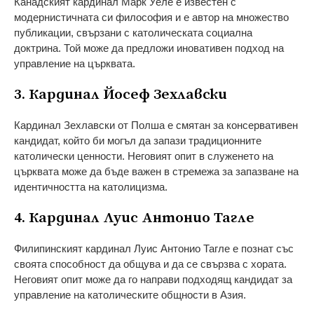
Канадският кардинал Марк Уеле е известен с
модернистичната си философия и е автор на множество
публикации, свързани с католическата социална
доктрина. Той може да предложи иновативен подход на
управление на църквата.
3. Кардинал Йосеф Зехлавски
Кардинал Зехлавски от Полша е смятан за консервативен
кандидат, който би могъл да запази традиционните
католически ценности. Неговият опит в служенето на
църквата може да бъде важен в стремежа за запазване на
идентичността на католицизма.
4. Кардинал Луис Антонио Тагле
Филипинският кардинал Луис Антонио Тагле е познат със
своята способност да общува и да се свързва с хората.
Неговият опит може да го направи подходящ кандидат за
управление на католическите общности в Азия.