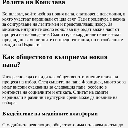
Ролята на Конклава
Конклавът, който избира новия папа, е затворена церемония, в
която участват кардинали от цял свят. Тази процедура е важна
за осигуряване на легитимен и представляващ избор. За
мнозина, интригите около конклава ще бъдат важна част от
процеса на наблюдение. Смята се, че кардиналите ще вземат
предвид не само личните си предпочитания, но и глобалните
нужди на Църквата.
Как обществото възприема новия
папа?
Интересно е да се види как общественото мнение влияе на
процеса на избор. След смъртта на папа Франциск, много хора
имат високи очаквания за следващия папа, особено в
контекста на социалните и етиката. Опитът на самите
кардинали в различни културни среди може да повлияе на
избора.
Въздействие на медийните платформи
С медийната революция, обществото има по-голям достъп до