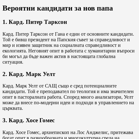
Вероятни кандидати за нов папа
1. Кард. Питер Тарксон
Кард. Питер Тарксон от Гана е един от основните кандидати.
Той е бивш президент на Папския съвет за справедливост и
мир и изявен защитник на социалната справедливост и
екологията. Неговият опит в работата с хуманитарни въпроси
би могъл да бъде важен актив в настоящата глобална
ситуация.
2. Кард. Марк Уелт
Кард. Марк Уелт от САЩ също е сред потенциалните
кандидати. Той е преподавател по теология и има значителен
опит в пасторалната работа. Според много анализатори, Уелт
може да внесе по-модерни идеи и подходи в управлението на
църквата.
3. Кард. Хосе Гомес
Кард. Хосе Гомес, архиепископ на Лос Анджелис, притежава
богат опит в разнообразната и многокултурна среда на