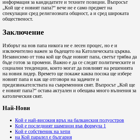
информация за кандидатите и техните позиции. Въпросът
„Кой ще е новият папа?“ вече не е само предмет на
спекулации сред религиозната общност, а и сред широката
общественост.
Заключение
Изборът на нов папа никога не е лесен процес, но е и
изключително важен за бъдещето на Католическата църква.
Независимо от това кой ще бъде новият папа, светът трябва да
бъде готов за промени. Важно е да се следят политическите и
социални тенденции, които могат да повлияят на решенията
на новия лидер. Времето ще покаже каква посока ще избере
новият папа и как ще отговори на задачите и
предизвикателствата на съвременния свят. Въпросът „Кой ще
е новият папа?“ остава актуален и обещава много вълнения за
католическия свят.
Най-Нови
Кой е най-високия връх на балканския полуостров
Кой е последният шампион във формула 1
Кой е собственик на хепи
на Кой паралел е българия