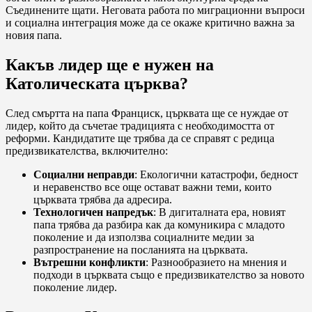
Съединените щати. Неговата работа по миграционни въпроси
и социална интеграция може да се окаже критично важна за
новия папа.
Какъв лидер ще е нужен на
Католическата църква?
След смъртта на папа Франциск, църквата ще се нуждае от
лидер, който да съчетае традицията с необходимостта от
реформи. Кандидатите ще трябва да се справят с редица
предизвикателства, включително:
Социални неправди
: Екологични катастрофи, бедност
и неравенство все още остават важни теми, които
църквата трябва да адресира.
Технологичен напредък
: В дигиталната ера, новият
папа трябва да разбира как да комуникира с младото
поколение и да използва социалните медии за
разпространение на посланията на църквата.
Вътрешни конфликти
: Разнообразието на мнения и
подходи в църквата също е предизвикателство за новото
поколение лидер.