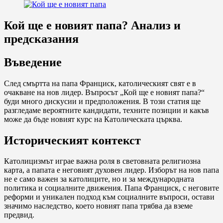
Кой ще е новият папа? Анализ и
предсказания
Въведение
След смъртта на папа Франциск, католическият свят е в
очакване на нов лидер. Въпросът „Кой ще е новият папа?“
буди много дискусии и предположения. В този статия ще
разгледаме вероятните кандидати, техните позиции и какъв
може да бъде новият курс на Католическата църква.
Историческият контекст
Католицизмът играе важна роля в световната религиозна
карта, а папата е неговият духовен лидер. Изборът на нов папа
не е само важен за католиците, но и за международната
политика и социалните движения. Папа Франциск, с неговите
реформи и уникален подход към социалните въпроси, остави
значимо наследство, което новият папа трябва да вземе
предвид.