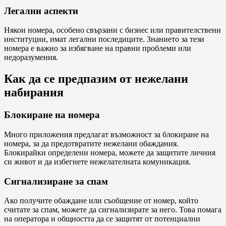
Легални аспекти
Някои номера, особено свързани с бизнес или правителствени
институции, имат легални последиците. Знанието за тези
номера е важно за избягване на правни проблеми или
недоразумения.
Как да се предпазим от нежелани
набирания
Блокиране на номера
Много приложения предлагат възможност за блокиране на
номера, за да предотвратите нежелани обаждания.
Блокирайки определени номера, можете да защитите личния
си живот и да избегнете нежелателната комуникация.
Сигнализиране за спам
Ако получите обаждане или съобщение от номер, който
считате за спам, можете да сигнализирате за него. Това помага
на оператора и общността да се защитят от потенциални