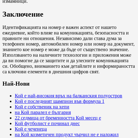
измамници.
Заключение
Идентификацията на номер е важен аспект от нашето
ежедневие, който влияе на комуникацията, безопасността и
правните ни отношения. Независимо дали става дума за
телефонен номер, автомобилен номер или номер на документ,
знанието кое номер е може да бъде от съществено значение.
Използването на наличните технологии и приложения може
да ви помогне да се защитите и да улесните комуникацията
си. Обобщено, вниманието към детайлите и информираността
са ключови елементи в днешния цифров свят.
Най-Нови
Кой е най-високия връх на балканския полуостров
Кой е последният шампион във формула 1
Кой е собственик на хепи
на Кой паралел е българия
22 седмица от бременността Кой месец е
Кой футболист е починал днес
Кой е чеченеца
на Кой козметичен продукт чърчил не е наложил