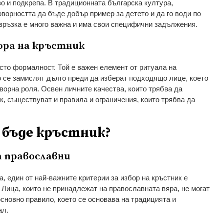
о и подкрепа. В традиционната българска култура,
оворността да бъде добър пример за детето и да го води по
 връзка е много важна и има свои специфични задължения.
ора на кръстник
осто формалност. Той е важен елемент от ритуала на
 се замислят дълго преди да изберат подходящо лице, което
оворна роля. Освен личните качества, които трябва да
, съществуват и правила и ограничения, които трябва да
а бъде кръстник?
са православни
, един от най-важните критерии за избор на кръстник е
 Лица, които не принадлежат на православната вяра, не могат
основно правило, което се основава на традицията и
ал.