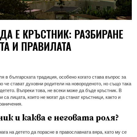
ДА Е КРЪСТНИК: РАЗБИРАНЕ
ТА И ПРАВИЛАТА
я в българската традиция, особено когато става въпрос за
мо че стават духовни родители на новороденото, но също така
детето. Въпреки това, не всеки може да бъде кръстник. В
и са лицата, които не могат да станат кръстници, както и
граничения.
ик и каква е неговата роля?
мага на детето да порасне в православната вяра, като му се