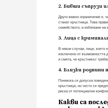
2. Бивши съпрузи 
Друго важно ограничение е, ч
станат кръстници. Това прав
семейството, и избягване на 
3. Лица с криминал
В някои случаи, лице, което
изключено от възможността д
и смята, че кръстникът трябв
4. Близки роднини
Понякога се допуска поведени
кръстници, но често се пред
риска от потенциални конфли
Какви са посл