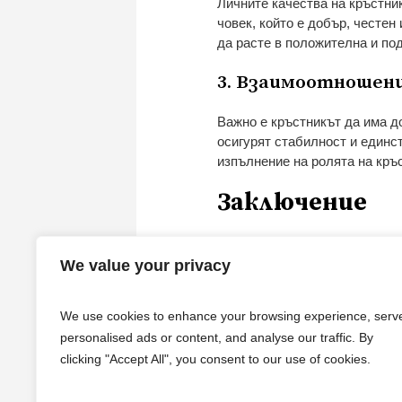
Личните качества на кръстни
човек, който е добър, честен
да расте в положителна и по
3. Взаимоотношен
Важно е кръстникът да има д
осигурят стабилност и единс
изпълнение на ролята на кръ
Заключение
Изборът на кръстник е важен
внимание към традицията. В 
We value your privacy
ограничения, които целят да 
трябва да бъдат внимателни в
We use cookies to enhance your browsing experience, serv
притежава всички качества и 
personalised ads or content, and analyse our traffic. By
clicking "Accept All", you consent to our use of cookies.
Като вникнем в традицията и
път за детето, като същевре