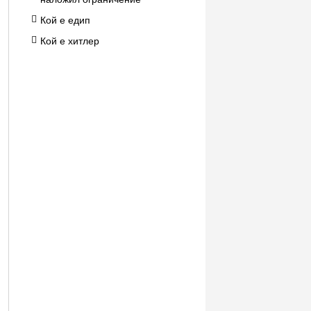
Кой е едип
Кой е хитлер