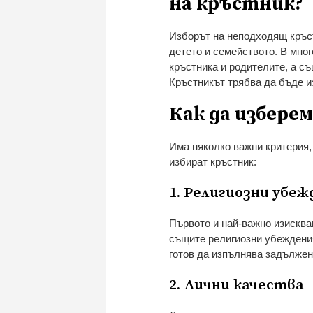
на кръстник?
Изборът на неподходящ кръст
детето и семейството. В мно
кръстника и родителите, а съ
Кръстникът трябва да бъде из
Как да избере
Има няколко важни критерия,
избират кръстник:
1. Религиозни убеж
Първото и най-важно изисква
същите религиозни убеждения 
готов да изпълнява задължени
2. Лични качества