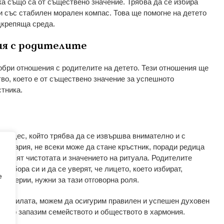
ка също са от съществено значение. Трябва да се избира
 и със стабилен морален компас. Това ще помогне на детето
дкрепяща среда.
ия с родителите
обри отношения с родителите на детето. Тези отношения ще
тво, което е от съществено значение за успешното
стника.
 процес, който трябва да се извършва внимателно и с
България, не всеки може да стане кръстник, поради редица
запазят чистотата и значението на ритуала. Родителите
 избора си и да се уверят, че лицето, което избират,
e
критерии, нужни за тази отговорна роля.
 правилата, можем да осигурим правилен и успешен духовен
менно запазим семейството и обществото в хармония.