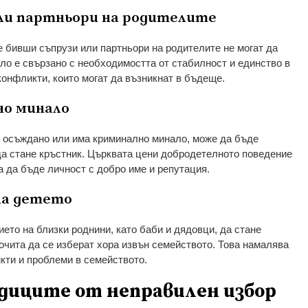
или партньори на родителите
е бивши съпрузи или партньори на родителите не могат да
ило е свързано с необходимостта от стабилност и единство в
конфликти, които могат да възникнат в бъдеще.
но минало
 е осъждано или има криминално минало, може да бъде
а стане кръстник. Църквата цени добродетелното поведение
а да бъде личност с добро име и репутация.
 на детето
ето на близки роднини, като баби и дядовци, да стане
почита да се изберат хора извън семейството. Това намалява
кти и проблеми в семейството.
едиците от неправилен избор