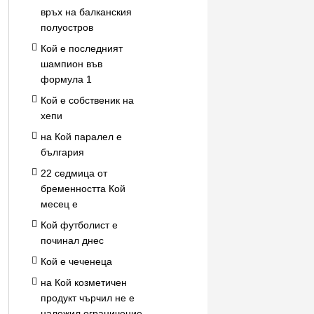
връх на балканския
полуостров
Кой е последният
шампион във
формула 1
Кой е собственик на
хепи
на Кой паралел е
българия
22 седмица от
бременността Кой
месец е
Кой футболист е
починал днес
Кой е чеченеца
на Кой козметичен
продукт чърчил не е
наложил ограничение