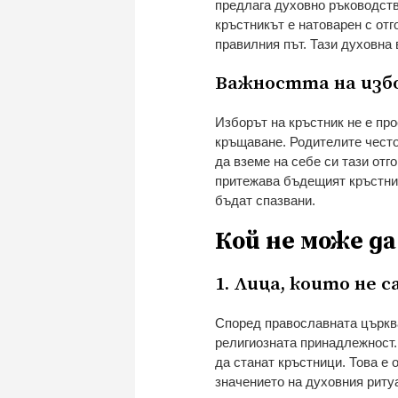
предлага духовно ръководств
кръстникът е натоварен с отг
правилния път. Тази духовна
Важността на изб
Изборът на кръстник не е пр
кръщаване. Родителите често
да вземе на себе си тази отг
притежава бъдещият кръстник
бъдат спазвани.
Кой не може д
1. Лица, които не 
Според православната църква
религиозната принадлежност.
да станат кръстници. Това е 
значението на духовния риту