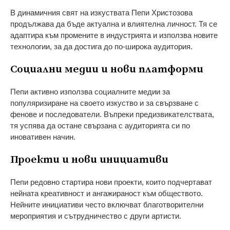
В динамичния свят на изкуствата Пепи Христозова
продължава да бъде актуална и влиятелна личност. Тя се
адаптира към промените в индустрията и използва новите
технологии, за да достига до по-широка аудитория.
Социални медии и нови платформи
Пепи активно използва социалните медии за
популяризиране на своето изкуство и за свързване с
фенове и последователи. Въпреки предизвикателствата,
тя успява да остане свързана с аудиторията си по
иновативен начин.
Проекти и нови инициативи
Пепи редовно стартира нови проекти, които подчертават
нейната креативност и ангажираност към обществото.
Нейните инициативи често включват благотворителни
мероприятия и сътрудничество с други артисти.