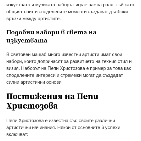
изкуствата и музиката наборът играе важна роля, тъй като
общият опит и споделените моменти създават дълбоки
връзки между артистите.
Подобни набори в света на
изкуствата
В световен мащаб много известни артисти имат свои
набори, които допринасят за развитието на техния стил и
визия. Наборът на Пепи Христозова е пример за това как
споделените интереси и стремежи могат да създадат
силни артистични основи.
Постижения на Пепи
Христозова
Пепи Христозова е известна със своите различни
артистични начинания. Някои от основните ѝ успехи
включват: