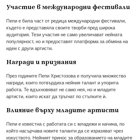
Участие в международни фестивали
Пепи е била част от редица международни фестивали,
където е представяла своите творби пред широка
аудитория. Тези участия не само увеличават нейната
популярност, но и предоставят платформа за обмяна на
идеи с други артисти.
Награди и признания
През годините Пепи Христозова е получила множество
награди, които потвърдиха нейния талант и упорита
работа. Те вдъхновяват не само нея, но и младите
артисти, които искат да тръгнат по стъпките ѝ.
Влияние върху младите артисти
Пепи е известна с работата си с младежи и начина, по
който насърчава новите таланти да се изразяват чрез
изкуството. Нейният принос за образованието на младите