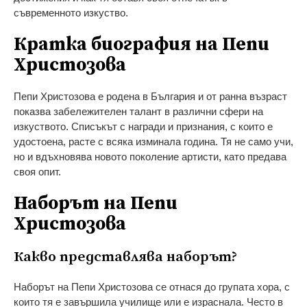
съвременното изкуство.
Кратка биография на Пепи
Христозова
Пепи Христозова е родена в България и от ранна възраст
показва забележителен талант в различни сфери на
изкуството. Списъкът с награди и признания, с които е
удостоена, расте с всяка изминала година. Тя не само учи,
но и вдъхновява новото поколение артисти, като предава
своя опит.
Наборът на Пепи
Христозова
Какво представлява наборът?
Наборът на Пепи Христозова се отнася до групата хора, с
които тя е завършила училище или е израснала. Често в