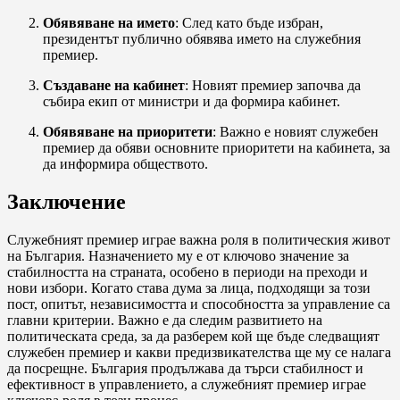
Обявяване на името
: След като бъде избран,
президентът публично обявява името на служебния
премиер.
Създаване на кабинет
: Новият премиер започва да
събира екип от министри и да формира кабинет.
Обявяване на приоритети
: Важно е новият служебен
премиер да обяви основните приоритети на кабинета, за
да информира обществото.
Заключение
Служебният премиер играе важна роля в политическия живот
на България. Назначението му е от ключово значение за
стабилността на страната, особено в периоди на преходи и
нови избори. Когато става дума за лица, подходящи за този
пост, опитът, независимостта и способността за управление са
главни критерии. Важно е да следим развитието на
политическата среда, за да разберем кой ще бъде следващият
служебен премиер и какви предизвикателства ще му се налага
да посрещне. България продължава да търси стабилност и
ефективност в управлението, а служебният премиер играе