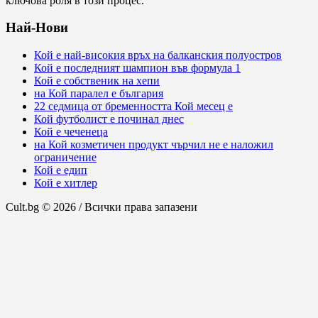
ключова роля в този процес.
Най-Нови
Кой е най-високия връх на балканския полуостров
Кой е последният шампион във формула 1
Кой е собственик на хепи
на Кой паралел е българия
22 седмица от бременността Кой месец е
Кой футболист е починал днес
Кой е чеченеца
на Кой козметичен продукт чърчил не е наложил
ограничение
Кой е едип
Кой е хитлер
Cult.bg © 2026 / Всички права запазени