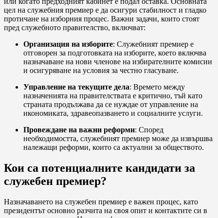
или когато предходният кабинет е подал оставка. Основната
цел на служебния премиер е да осигури стабилност и гладко
протичане на изборния процес. Важни задачи, които стоят
пред служебното правителство, включват:
Организация на изборите
: Служебният премиер е
отговорен за подготовката на изборите, което включва
назначаване на нови членове на избирателните комисии
и осигуряване на условия за честно гласуване.
Управление на текущите дела
: Времето между
назначенията на правителствата е критично, тъй като
страната продължава да се нуждае от управление на
икономиката, здравеопазването и социалните услуги.
Провеждане на важни реформи
: Според
необходимостта, служебният премиер може да извършва
належащи реформи, които са актуални за обществото.
Кои са потенциалните кандидати за
служебен премиер?
Назначаването на служебен премиер е важен процес, като
президентът основно разчита на своя опит и контактите си в