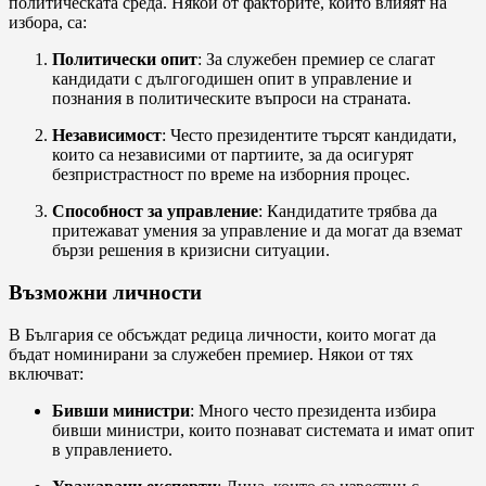
политическата среда. Някои от факторите, които влияят на
избора, са:
Политически опит
: За служебен премиер се слагат
кандидати с дългогодишен опит в управление и
познания в политическите въпроси на страната.
Независимост
: Често президентите търсят кандидати,
които са независими от партиите, за да осигурят
безпристрастност по време на изборния процес.
Способност за управление
: Кандидатите трябва да
притежават умения за управление и да могат да вземат
бързи решения в кризисни ситуации.
Възможни личности
В България се обсъждат редица личности, които могат да
бъдат номинирани за служебен премиер. Някои от тях
включват:
Бивши министри
: Много често президента избира
бивши министри, които познават системата и имат опит
в управлението.