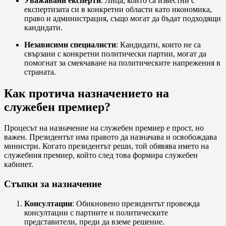
Уважавани експерти
: Лица, които са известни с
експертизата си в конкретни области като икономика,
право и администрация, също могат да бъдат подходящи
кандидати.
Независими специалисти
: Кандидати, които не са
свързани с конкретни политически партии, могат да
помогнат за смекчаване на политическите напрежения в
страната.
Как протича назначението на
служебен премиер?
Процесът на назначение на служебен премиер е прост, но
важен. Президентът има правото да назначава и освобождава
министри. Когато президентът реши, той обявява името на
служебния премиер, който след това формира служебен
кабинет.
Стъпки за назначение
Консултации
: Обикновено президентът провежда
консултации с партиите и политическите
представители, преди да вземе решение.