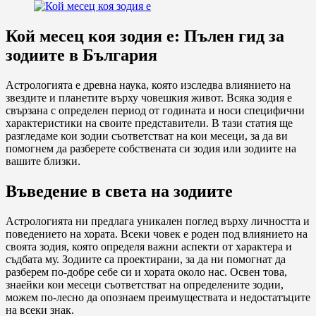
Кой месец коя зодия е: Пълен гид за
зодиите в България
Астрологията е древна наука, която изследва влиянието на
звездите и планетите върху човешкия живот. Всяка зодия е
свързана с определен период от годината и носи специфични
характеристики на своите представители. В тази статия ще
разгледаме кои зодии съответстват на кои месеци, за да ви
помогнем да разберете собствената си зодия или зодиите на
вашите близки.
Въведение в света на зодиите
Астрологията ни предлага уникален поглед върху личността и
поведението на хората. Всеки човек е роден под влиянието на
своята зодия, която определя важни аспекти от характера и
съдбата му. Зодиите са проектирани, за да ни помогнат да
разберем по-добре себе си и хората около нас. Освен това,
знаейки кои месеци съответстват на определените зодии,
можем по-лесно да опознаем преимуществата и недостатъците
на всеки знак.