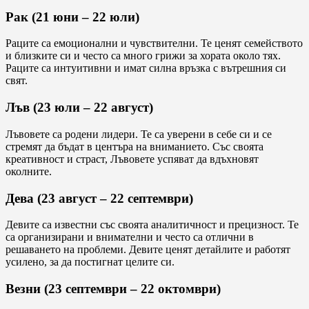
Рак (21 юни – 22 юли)
Раците са емоционални и чувствителни. Те ценят семейството
и близките си и често са много грижи за хората около тях.
Раците са интуитивни и имат силна връзка с вътрешния си
свят.
Лъв (23 юли – 22 август)
Лъвовете са родени лидери. Те са уверени в себе си и се
стремят да бъдат в центъра на вниманието. Със своята
креативност и страст, Лъвовете успяват да вдъхновят
околните.
Дева (23 август – 22 септември)
Девите са известни със своята аналитичност и прецизност. Те
са организирани и внимателни и често са отлични в
решаването на проблеми. Девите ценят детайлите и работят
усилено, за да постигнат целите си.
Везни (23 септември – 22 октомври)