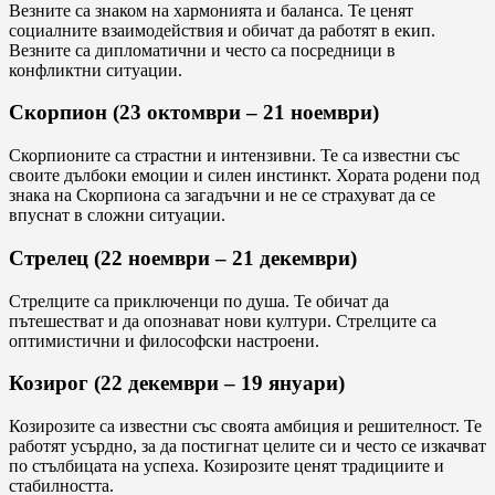
Везните са знаком на хармонията и баланса. Те ценят
социалните взаимодействия и обичат да работят в екип.
Везните са дипломатични и често са посредници в
конфликтни ситуации.
Скорпион (23 октомври – 21 ноември)
Скорпионите са страстни и интензивни. Те са известни със
своите дълбоки емоции и силен инстинкт. Хората родени под
знака на Скорпиона са загадъчни и не се страхуват да се
впуснат в сложни ситуации.
Стрелец (22 ноември – 21 декември)
Стрелците са приключенци по душа. Те обичат да
пътешестват и да опознават нови култури. Стрелците са
оптимистични и философски настроени.
Козирог (22 декември – 19 януари)
Козирозите са известни със своята амбиция и решителност. Те
работят усърдно, за да постигнат целите си и често се изкачват
по стълбицата на успеха. Козирозите ценят традициите и
стабилността.