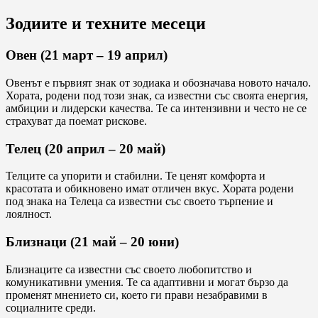
Зодиите и техните месеци
Овен (21 март – 19 април)
Овенът е първият знак от зодиака и обозначава новото начало.
Хората, родени под този знак, са известни със своята енергия,
амбиции и лидерски качества. Те са интензивни и често не се
страхуват да поемат рискове.
Телец (20 април – 20 май)
Телците са упорити и стабилни. Те ценят комфорта и
красотата и обикновено имат отличен вкус. Хората родени
под знака на Телеца са известни със своето търпение и
лоялност.
Близнаци (21 май – 20 юни)
Близнаците са известни със своето любопитство и
комуникативни умения. Те са адаптивни и могат бързо да
променят мнението си, което ги прави незабравими в
социалните среди.