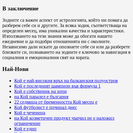
В заключение
Зодиите са важен аспект от астрологията, който ни помага да
разберем себе си и другите. За всяка зодия, съответстваща на
определен месец, има уникални качества и характеристики.
Използването на тези знания може да обогати нашето
ежедневие и да подобри отношенията ни с околните.
Независимо дали искате да опознаете себе си или да разберете
близките си, познаването на зодиите е ключово за навигация в
социалния и емоционалния свят на хората.
Най-Нови
Кой е най-високия връх на балканския полуостров
Кой е последният шампион във формула 1
Кой е собственик на хепи
на Кой паралел е българия
22 седмица от бременността Кой месец е
Кой футболист е починал днес
Кой е чеченеца
на Кой козметичен продукт чърчил не е наложил
ограничение
Кой е едип