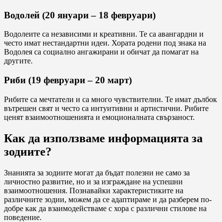
Водолей (20 януари – 18 февруари)
Водолеите са независими и креативни. Те са авангардни и
често имат нестандартни идеи. Хората родени под знака на
Водолея са социално ангажирани и обичат да помагат на
другите.
Риби (19 февруари – 20 март)
Рибите са мечтатели и са много чувствителни. Те имат дълбок
вътрешен свят и често са интуитивни и артистични. Рибите
ценят взаимоотношенията и емоционалната свързаност.
Как да използваме информацията за
зодиите?
Знанията за зодиите могат да бъдат полезни не само за
личностно развитие, но и за изграждане на успешни
взаимоотношения. Познавайки характеристиките на
различните зодии, можем да се адаптираме и да разберем по-
добре как да взаимодействаме с хора с различни стилове на
поведение.