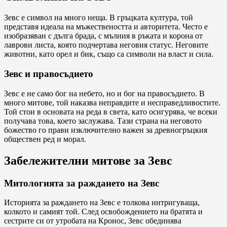
Зевс е символ на много неща. В гръцката култура, той
представя идеала на мъжествеността и авторитета. Често е
изобразяван с дълга брада, с мълния в ръката и корона от
лаврови листа, която подчертава неговия статус. Неговите
животни, като орел и бик, също са символи на власт и сила.
Зевс и правосъдието
Зевс е не само бог на небето, но и бог на правосъдието. В
много митове, той наказва неправдите и несправедливостите.
Той стои в основата на реда в света, като осигурява, че всеки
получава това, което заслужава. Тази страна на неговото
божество го прави изключително важен за древногръцкия
обществен ред и морал.
Забележителни митове за Зевс
Митологията за раждането на Зевс
Историята за раждането на Зевс е толкова интригуваща,
колкото и самият той. След освобождението на братята и
сестрите си от утробата на Кронос, Зевс обединява