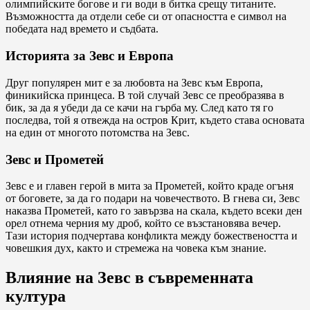
олимпийските богове и ги води в битка срещу титаните.
Възможността да отдели себе си от опасността е символ на
победата над времето и съдбата.
Историята за Зевс и Европа
Друг популярен мит е за любовта на Зевс към Европа,
финикийска принцеса. В той случай Зевс се преобразява в
бик, за да я убеди да се качи на гърба му. След като тя го
последва, той я отвежда на остров Крит, където става основата
на един от многото потомства на Зевс.
Зевс и Прометей
Зевс е и главен герой в мита за Прометей, който краде огъня
от боговете, за да го подари на човечеството. В гнева си, Зевс
наказва Прометей, като го завързва на скала, където всеки ден
орел отнема черния му дроб, който се възстановява вечер.
Тази история подчертава конфликта между божествеността и
човешкия дух, както и стремежа на човека към знание.
Влияние на Зевс в съвременната
култура