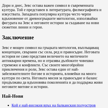
Дори и днес, Зевс остава важен символ в съвременната
култура. Той е представен в литературата, филмографията и
изкуствата. Западната популярна култура често черпи
вдъхновение от древногръцките митологии, използвайки
фигурата на Зевс и неговите истории за създаване на нови
сюжетни линии и герои.
Заключение
Зевс е мощен символ на гръцката митология, въплъщаващ
концепции, свързани със сила, ред и правосъдие. Неговата
история не само представя величието на митичните
антикварни времена, но и отразява дълбоките човешки
стремежи и конфликти. Със своите многобройни
приключения и роли, Зевс остава един от най-
забележителните богове в историята, влияейки на много
култури по света. Неговата мисия за правосъдие и баланс
продължава да вдъхновява поколенията и да поддържа живи
неговите митове и истории.
Най-Нови
Кой е най-високия връх на балканския полуостров