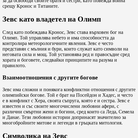
за да освободи своите братя и сестри, като повежда война
срещу Кронос и Титаните.
Зевс като владетел на Олимп
След като побеждава Кронос, Зевс става върховен бог на
Олимп. Той управлява небето и има способността да
контролира метеорологичните явления. Зевс е често
представян с мълния и бури, които служат като символи на
неговата сила и мощ. Той установява ред и правосъдие сред
хората и боговете, следвайки принципите на разума и
правилото.
Взаимоотношения с другите богове
Зевс има сложни и понякога конфликтни отношения с другите
олимпийски богове. Той е брат на Посейдон и Хадес, и често
е в конфликт с Хера, своята съпруга, която е и сестра. Зевс е
известен и със своите многочислени любовни афери, с
различни смъртни жени и богини, сред които са Леда, Семела
и Данае. Тези любовни истории допринасят значително за
многобройните митове и легенди в гръцката митология.
Символика на Зевс