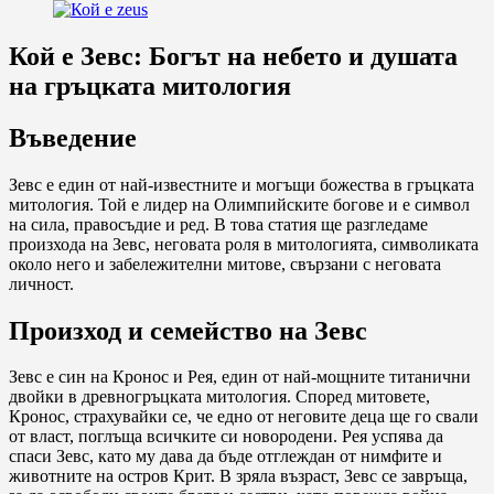
Кой е Зевс: Богът на небето и душата
на гръцката митология
Въведение
Зевс е един от най-известните и могъщи божества в гръцката
митология. Той е лидер на Олимпийските богове и е символ
на сила, правосъдие и ред. В това статия ще разгледаме
произхода на Зевс, неговата роля в митологията, символиката
около него и забележителни митове, свързани с неговата
личност.
Произход и семейство на Зевс
Зевс е син на Кронос и Рея, един от най-мощните титанични
двойки в древногръцката митология. Според митовете,
Кронос, страхувайки се, че едно от неговите деца ще го свали
от власт, поглъща всичките си новородени. Рея успява да
спаси Зевс, като му дава да бъде отглеждан от нимфите и
животните на остров Крит. В зряла възраст, Зевс се завръща,