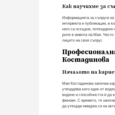
Как научихме за съ
Информацията за съпруга на
интервюта и публикации, в ко
него са оскъдни, потвърдено 
роля в живота на Мая. Често 
лицето на своя съпруг.
Професионална
Костадинова
Началото на кари
Мая Костадинова започва кар
утвърдява като един от воде
водене и способността ѝ да 
фенове. С времето, тя започв
да утвърди имиджа си на акт