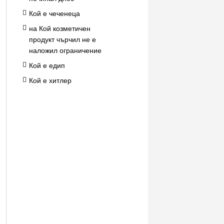
Кой е чеченеца
на Кой козметичен
продукт чърчил не е
наложил ограничение
Кой е едип
Кой е хитлер