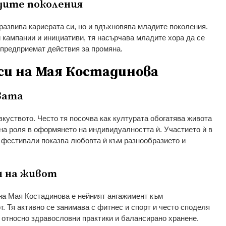
дите поколения
развива кариерата си, но и вдъхновява младите поколения.
и кампании и инициативи, тя насърчава младите хора да се
 предприемат действия за промяна.
и на Мая Костадинова
вата
зкуството. Често тя посочва как културата обогатява живота
жна роля в оформянето на индивидуалността ѝ. Участието ѝ в
 фестивали показва любовта ѝ към разнообразието и
н на живот
 на Мая Костадинова е нейният ангажимент към
. Тя активно се занимава с фитнес и спорт и често споделя
 относно здравословни практики и балансирано хранене.