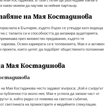
на Мая Костадинова. В тази статия ще разгледаме какъв е
и какво можем да научим за нейния партньор.
авяне на Мая Костадинова
израснала в България, където бързо се утвърди като водеща
тна с таланта си и способността да ангажира аудиторията.
преминава през множество предавания, където тя
 харизма. Освен кариерата си в телевизията, Мая е и активен
и проекти, които целят да подобрят общественото положение
а Мая Костадинова
Костадинова
на Мая Костадинова често задават въпроса: „Кой е съпругът
и публичността около нея, Мая е успяла да запази част от
ругът ѝ, който рядко се появява на светски събития,
 от светлината на прожекторите и медийните спекулации.