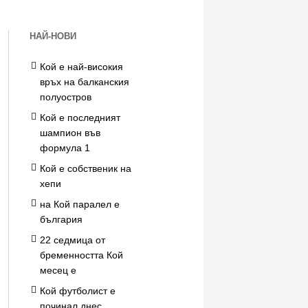
НАЙ-НОВИ
Кой е най-високия
връх на балканския
полуостров
Кой е последният
шампион във
формула 1
Кой е собственик на
хепи
на Кой паралел е
българия
22 седмица от
бременността Кой
месец е
Кой футболист е
починал днес