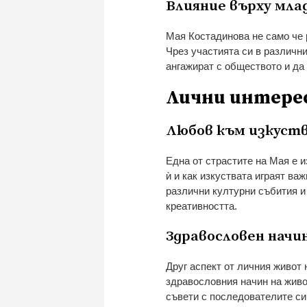
Влияние върху мла
Мая Костадинова не само че 
Чрез участията си в различн
ангажират с обществото и да
Лични интерес
Любов към изкуст
Една от страстите на Мая е и
ѝ и как изкуствата играят ва
различни културни събития и
креативността.
Здравословен начи
Друг аспект от личния живот
здравословния начин на живот
съвети с последователите си