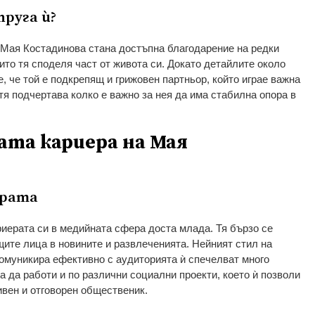
пруга ѝ?
 Мая Костадинова стана достъпна благодарение на редки
ито тя споделя част от живота си. Докато детайлите около
е, че той е подкрепящ и грижовен партньор, който играе важна
тя подчертава колко е важно за нея да има стабилна опора в
та кариера на Мая
ерата
иерата си в медийната сфера доста млада. Тя бързо се
щите лица в новините и развлеченията. Нейният стил на
комуникира ефективно с аудиторията ѝ спечелват много
а да работи и по различни социални проекти, което ѝ позволи
ивен и отговорен общественик.