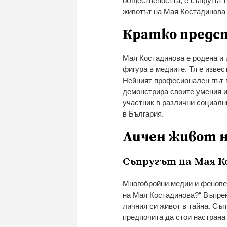
обществеността, е съпругът 
животът на Мая Костадинова 
Кратко предст
Мая Костадинова е родена и 
фигура в медиите. Тя е извес
Нейният професионален път 
демонстрира своите умения и
участник в различни социалн
в България.
Личен живот н
Съпругът на Мая 
Многобройни медии и фенове 
на Мая Костадинова?“ Въпрек
личния си живот в тайна. Съп
предпочита да стои настрана