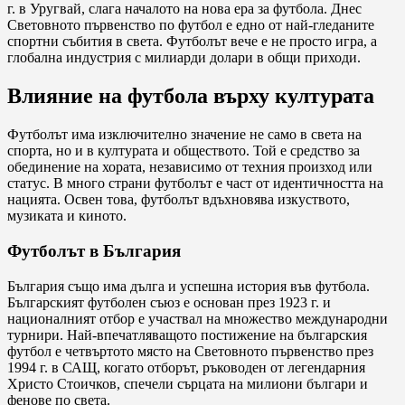
г. в Уругвай, слага началото на нова ера за футбола. Днес
Световното първенство по футбол е едно от най-гледаните
спортни събития в света. Футболът вече е не просто игра, а
глобална индустрия с милиарди долари в общи приходи.
Влияние на футбола върху културата
Футболът има изключително значение не само в света на
спорта, но и в културата и обществото. Той е средство за
обединение на хората, независимо от техния произход или
статус. В много страни футболът е част от идентичността на
нацията. Освен това, футболът вдъхновява изкуството,
музиката и киното.
Футболът в България
България също има дълга и успешна история във футбола.
Българският футболен съюз е основан през 1923 г. и
националният отбор е участвал на множество международни
турнири. Най-впечатляващото постижение на българския
футбол е четвъртото място на Световното първенство през
1994 г. в САЩ, когато отборът, ръководен от легендарния
Христо Стоичков, спечели сърцата на милиони българи и
фенове по света.