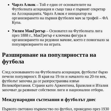
Чарлз Алкок
– Той е един от основателите на
Футболната асоциация и също така е първият секретар
на Ассоциацията. Чарлз Алкок е инициатор на
организирането на първия футболен мач за трофей – ФА
Купа.
Уилям МакГрегър
– Основател на Футболната лига
през 1888 г., МакГрегър е ключова фигура в
организирането на редовни мачове, което е помогнало за
популяризирането на играта.
Разширяване на популярността на
футбола
След основаването на Футболната асоциация, футболът бързо
печели популярност. В края на 19-ти и началото на 20-ти век,
футболът започва да се разпространява извън
Великобритания. Страни като Аржентина, Бразилия и Италия
започват да развиват собствени лиги и национални отбори.
Международни състезания и футболът днес
Първото световно първенство по футбол, проведено през 1930