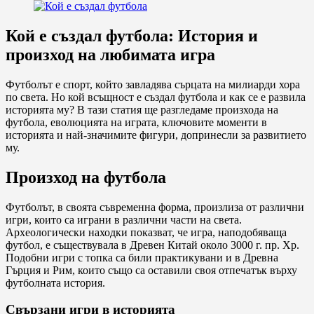
Кой е създал футбола: История и
произход на любимата игра
Футболът е спорт, който завладява сърцата на милиарди хора
по света. Но кой всъщност е създал футбола и как се е развила
историята му? В тази статия ще разгледаме произхода на
футбола, еволюцията на играта, ключовите моменти в
историята и най-значимите фигури, допринесли за развитието
му.
Произход на футбола
Футболът, в своята съвременна форма, произлиза от различни
игри, които са играни в различни части на света.
Археологически находки показват, че игра, наподобяваща
футбол, е съществувала в Древен Китай около 3000 г. пр. Хр.
Подобни игри с топка са били практикувани и в Древна
Гърция и Рим, които също са оставили своя отпечатък върху
футболната история.
Свързани игри в историята