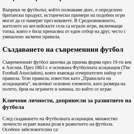
Въпреки че футболът, който познаваме днес, е определено
британски продукт, исторически примери на подобни игри
могат да се намерят през вековете. В Средновековието,
жителите на английските села са играли игри, включващи
топка, която е била пренасяна от един отбор на друг, често с
умишлено засмени правила.
Създаването на съвременния футбол
Съвременният футбол започва да приема форма през 19-ти век
в Англия. През 1863 г. е основана Футболната асоциация (The
Football Association), която въвежда изчерпателен набор от
правила. Тези правила, известни като „Правилата на
асоциацията“, включват основни елементи, като размера на
полето, броя на играчите и начина, по който се играе.
Ключови личности, допринесли за развитието на
футбола
След създаването на Футболната асоциация, множество
личности играят важна роля в развитието на футбола.
Особено забележителни са: