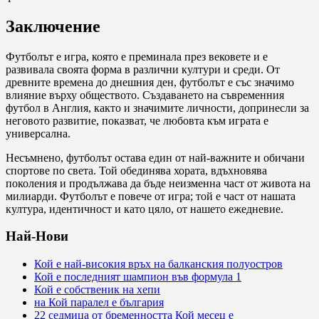
Заключение
Футболът е игра, която е преминала през вековете и е
развивала своята форма в различни култури и среди. От
древните времена до днешния ден, футболът е със значимо
влияние върху обществото. Създаването на съвременния
футбол в Англия, както и значимите личности, допринесли за
неговото развитие, показват, че любовта към играта е
универсална.
Несъмнено, футболът остава един от най-важните и обичани
спортове по света. Той обединява хората, вдъхновява
поколения и продължава да бъде неизменна част от живота на
милиарди. Футболът е повече от игра; той е част от нашата
култура, идентичност и като цяло, от нашето ежедневие.
Най-Нови
Кой е най-високия връх на балканския полуостров
Кой е последният шампион във формула 1
Кой е собственик на хепи
на Кой паралел е българия
22 седмица от бременността Кой месец е