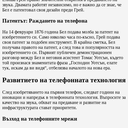
звука. Двамата работят независимо, но е важно да се знае, че
Бел е патентовал своя дизайн преди Грей.
Патентът: Раждането на телефона
На 14 февруари 1876 година Бел подава молба за патент на
изобретението си. Само няколко часа по-късно, Грей подава
своя патент за подобен инструмент. В крайна сметка, Бел
получава правото на патент, а след това и популярността на
изобретението си. Първият публичен демонстрационен
разговор между Бел и неговия асистент Томас Уотсън, където
той произнася знаменитата фраза „Господин Уотсън, елате
тук, искам да ви видя“, отбелязва началото на нова ера.
Развитието на телефонната технология
След изобретяването на първия телефон, следват години на
иновации и напредък в телефонната технология. Въпросите за
качество на звука, обхват на предаване и развитие на
инфраструктурата стават приоритети.
Възход на телефонните мрежи