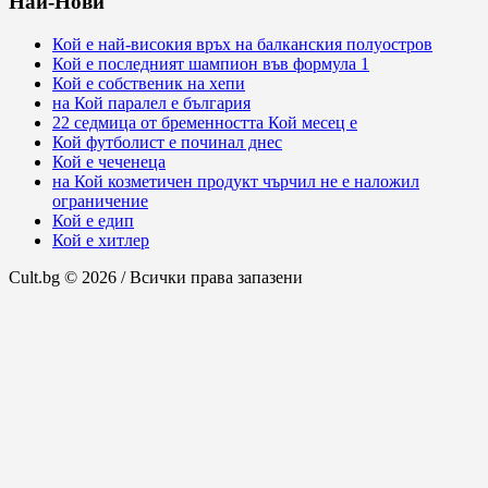
Най-Нови
Кой е най-високия връх на балканския полуостров
Кой е последният шампион във формула 1
Кой е собственик на хепи
на Кой паралел е българия
22 седмица от бременността Кой месец е
Кой футболист е починал днес
Кой е чеченеца
на Кой козметичен продукт чърчил не е наложил
ограничение
Кой е едип
Кой е хитлер
Cult.bg © 2026 / Всички права запазени