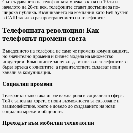
Със създаването на телефонната мрежа в края на 19-ти и
началото на 20-ти век, телефоните стават достъпни за по-
широка публика. Възникването на компании като Bell System
в САЩ засилва разпространението на телефоните.
Телефонната революция: Как
телефонът промени света
Въведението на телефона не само че променя комуникацията,
но значително променя и бизнес модела на множество
индустрии. Компаниите започват да използват телефоните за
бърза връзка с клиентите, а правителствата създават нови
канали за комуникация.
Социални промени
Телефонът също така играе важна роля в социалната сфера.
Той е запознал хората с нови възможности за свързване и
взаимодействие, което е довело до създаването на нови
социални мрежи и общности.
Преходът към мобилни технологии