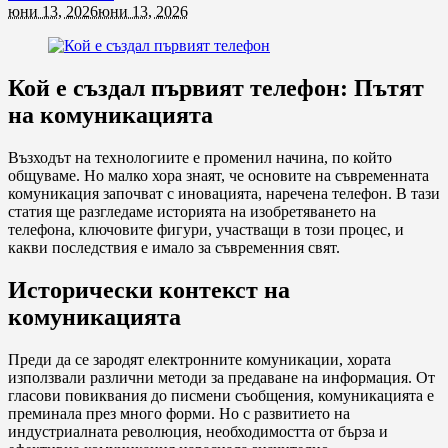
юни 13, 2026
юни 13, 2026
Кой е създал първият телефон: Пътят
на комуникацията
Възходът на технологиите е променил начина, по който
общуваме. Но малко хора знаят, че основите на съвременната
комуникация започват с иновацията, наречена телефон. В тази
статия ще разгледаме историята на изобретяването на
телефона, ключовите фигури, участващи в този процес, и
какви последствия е имало за съвременния свят.
Исторически контекст на
комуникацията
Преди да се зародят електронните комуникации, хората
използвали различни методи за предаване на информация. От
гласови повиквания до писмени съобщения, комуникацията е
преминала през много форми. Но с развитието на
индустриалната революция, необходимостта от бърза и