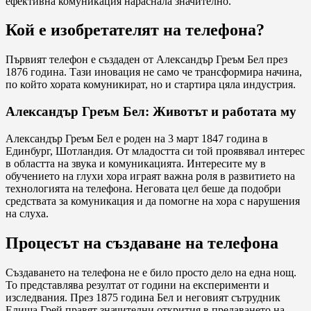
ефективна комуникация нараснала значително.
Кой е изобретателят на телефона?
Първият телефон е създаден от Александър Греъм Бел през
1876 година. Тази иновация не само че трансформира начина,
по който хората комуникират, но и стартира цяла индустрия.
Александър Греъм Бел: Животът и работата му
Александър Греъм Бел е роден на 3 март 1847 година в
Единбург, Шотландия. От младостта си той проявявал интерес
в областта на звука и комуникацията. Интересите му в
обучението на глухи хора играят важна роля в развитието на
технологията на телефона. Неговата цел беше да подобри
средствата за комуникация и да помогне на хора с нарушения
на слуха.
Процесът на създаване на телефона
Създаването на телефона не е било просто дело на една нощ.
То представлява резултат от години на експерименти и
изследвания. През 1875 година Бел и неговият сътрудник
Елиша Грей правят значителни открития в предаването на