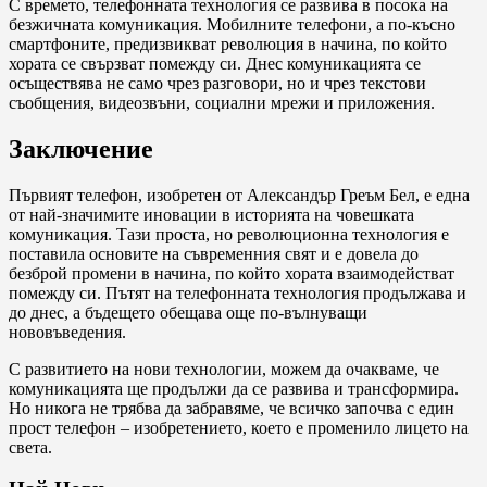
С времето, телефонната технология се развива в посока на
безжичната комуникация. Мобилните телефони, а по-късно
смартфоните, предизвикват революция в начина, по който
хората се свързват помежду си. Днес комуникацията се
осъществява не само чрез разговори, но и чрез текстови
съобщения, видеозвъни, социални мрежи и приложения.
Заключение
Първият телефон, изобретен от Александър Греъм Бел, е една
от най-значимите иновации в историята на човешката
комуникация. Тази проста, но революционна технология е
поставила основите на съвременния свят и е довела до
безброй промени в начина, по който хората взаимодействат
помежду си. Пътят на телефонната технология продължава и
до днес, а бъдещето обещава още по-вълнуващи
нововъведения.
С развитието на нови технологии, можем да очакваме, че
комуникацията ще продължи да се развива и трансформира.
Но никога не трябва да забравяме, че всичко започва с един
прост телефон – изобретението, което е променило лицето на
света.