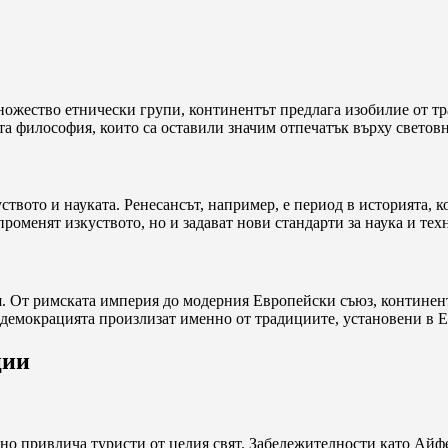
множество етнически групи, континентът предлага изобилие от т
а философия, които са оставили значим отпечатък върху световн
вото и науката. Ренесансът, например, е период в историята, ко
оменят изкуството, но и задават нови стандарти за наука и тех
. От римската империя до модерния Европейски съюз, континент
демокрацията произлизат именно от традициите, установени в Е
ции
но привлича туристи от целия свят. Забележителности като Айф