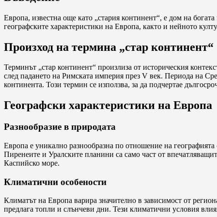
Европа, известна още като „стария континент“, е дом на богата
географските характеристики на Европа, както и нейното култу
Произход на термина „стар континент“
Терминът „стар континент“ произлиза от историческия контекст
след падането на Римската империя през V век. Периода на Ср
континента. Този термин се използва, за да подчертае дългосро
Географски характеристики на Европа
Разнообразие в природата
Европа е уникално разнообразна по отношение на географията
Пиренеите и Уралските планини са само част от впечатляващите
Каспийско море.
Климатични особености
Климатът на Европа варира значително в зависимост от регион
предлага топли и слънчеви дни. Тези климатични условия влия