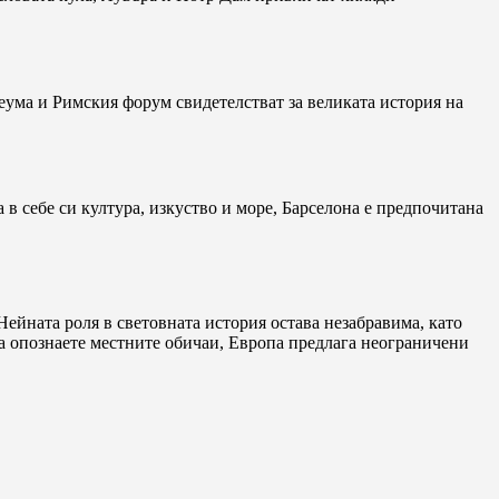
еума и Римския форум свидетелстват за великата история на
в себе си култура, изкуство и море, Барселона е предпочитана
Нейната роля в световната история остава незабравима, като
да опознаете местните обичаи, Европа предлага неограничени