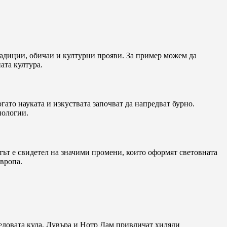
радиции, обичаи и културни прояви. За пример можем да
ата култура.
гато науката и изкуствата започват да напредват бурно.
нологии.
ът е свидетел на значими промени, които оформят световната
вропа.
еловата кула, Лувъра и Нотр Дам привличат хиляди