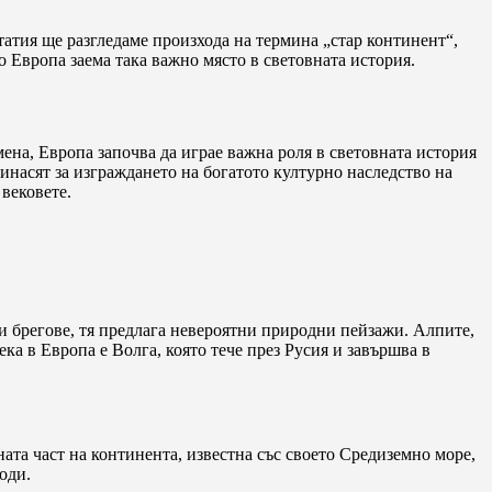
татия ще разгледаме произхода на термина „стар континент“,
 Европа заема така важно място в световната история.
ена, Европа започва да играе важна роля в световната история
инасят за изграждането на богатото културно наследство на
 вековете.
 брегове, тя предлага невероятни природни пейзажи. Алпите,
а в Европа е Волга, която тече през Русия и завършва в
ата част на континента, известна със своето Средиземно море,
оди.