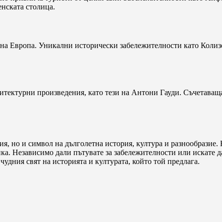
енската столица.
а на Европа. Уникални исторически забележителности като Колиз
итектурни произведения, като тези на Антони Гауди. Съчетаваща 
ия, но и символ на дълголетна история, култура и разнообразие. 
йка. Независимо дали пътувате за забележителности или искате 
чудния свят на историята и културата, който той предлага.