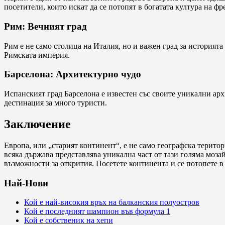
посетители, които искат да се потопят в богатата култура на фр
Рим: Вечният град
Рим е не само столица на Италия, но и важен град за историят
Римската империя.
Барселона: Архитектурно чудо
Испанският град Барселона е известен със своите уникални арх
дестинация за много туристи.
Заключение
Европа, или „старият континент“, е не само географска територ
всяка държава представлява уникална част от тази голяма моза
възможности за открития. Посетете континента и се потопете в 
Най-Нови
Кой е най-високия връх на балканския полуостров
Кой е последният шампион във формула 1
Кой е собственик на хепи