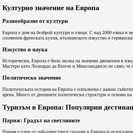
Културно значение на Европа
Разнообразие от култури
Европа е дом на безброй култури и езици. С над 2000 езика и 
споменем френската кухня, италианското изкуство и германскат
Изкуство и наука
Исторически, Европа е била люлка на значими движения в изкуст
Мастери като Леонардо да Винчи и Микеланджело не само, че пр
Политическо значение
Политическата история на Европа е изпълнена с важни събития
арена. Много от днешните политически структури и основи на 
Туризъм в Европа: Популярни дестина
Париж: Градът на светлините
Париж е един от най-известните градове в Европа и целогодиш