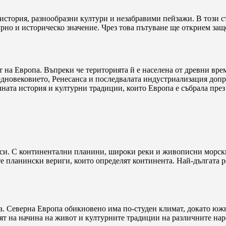
 история, разнообразни култури и незабравими пейзажи. В този с
рно и историческо значение. Чрез това пътуване ще открием защо
 на Европа. Въпреки че територията й е населена от древни врем
едновековието, Ренесанса и последвалата индустриализация допр
чната история и културни традиции, които Европа е събрала през
 си. С континентални планини, широки реки и живописни морски
 планински вериги, които определят континента. Най-дългата рек
а. Северна Европа обикновено има по-студен климат, докато южн
ят на начина на живот и културните традиции на различните нар