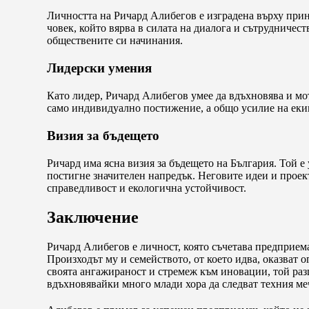
Личността на Ричард Алибегов е изградена върху прин
човек, който вярва в силата на диалога и сътрудничес
обществените си начинания.
Лидерски умения
Като лидер, Ричард Алибегов умее да вдъхновява и моти
само индивидуално постижение, а общо усилие на екип
Визия за бъдещето
Ричард има ясна визия за бъдещето на България. Той е 
постигне значителен напредък. Неговите идеи и проек
справедливост и екологична устойчивост.
Заключение
Ричард Алибегов е личност, която съчетава предприем
Произходът му и семейството, от което идва, оказват 
своята ангажираност и стремеж към иновации, той раз
вдъхновявайки много млади хора да следват техния меч