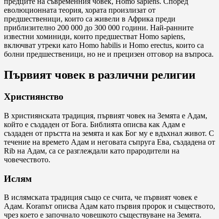
предците на съвременния човек, Homo sapiens. Според
еволюционната теория, хората произлизат от
предшественици, които са живели в Африка преди
приблизително 200 000 до 300 000 години. Най-ранните
известни хоминиди, които предшестват Homo sapiens,
включват утреки като Homo habilis и Homo erectus, които са
болни предшественици, но не и прецизен отговор на въпроса.
Първият човек в различни религии
Християнство
В християнската традиция, първият човек на Земята е Адам,
който е създаден от Бога. Библията описва как Адам е
създаден от пръстта на земята и как Бог му е вдъхнал живот. С
течение на времето Адам и неговата съпруга Ева, създадена от
Rib на Адам, са се разглеждали като прародители на
човечеството.
Ислям
В ислямската традиция също се счита, че първият човек е
Адам. Кoranът описва Адам като първия пророк и съществото,
чрез което е започнало човешкото съществуване на Земята.