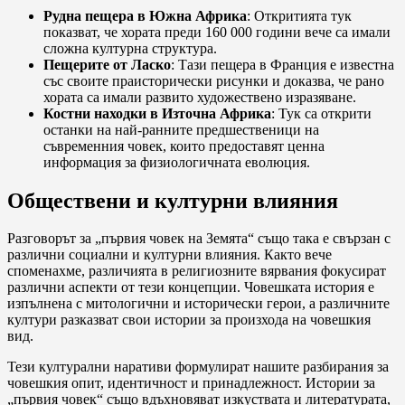
Рудна пещера в Южна Африка
: Откритията тук
показват, че хората преди 160 000 години вече са имали
сложна културна структура.
Пещерите от Ласко
: Тази пещера в Франция е известна
със своите праисторически рисунки и доказва, че рано
хората са имали развито художествено изразяване.
Костни находки в Източна Африка
: Тук са открити
останки на най-ранните предшественици на
съвременния човек, които предоставят ценна
информация за физиологичната еволюция.
Обществени и културни влияния
Разговорът за „първия човек на Земята“ също така е свързан с
различни социални и културни влияния. Както вече
споменахме, различията в религиозните вярвания фокусират
различни аспекти от тези концепции. Човешката история е
изпълнена с митологични и исторически герои, а различните
култури разказват свои истории за произхода на човешкия
вид.
Тези културални наративи формулират нашите разбирания за
човешкия опит, идентичност и принадлежност. Истории за
„първия човек“ също вдъхновяват изкуствата и литературата,