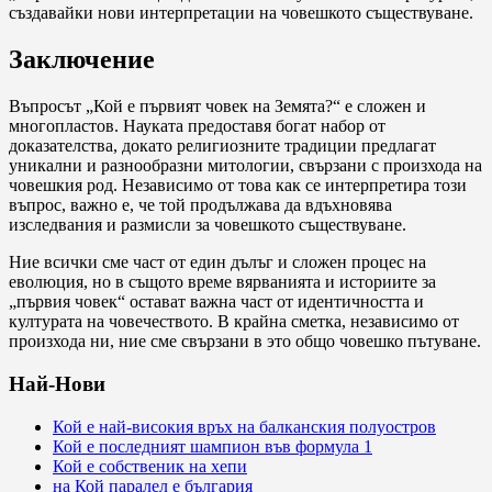
създавайки нови интерпретации на човешкото съществуване.
Заключение
Въпросът „Кой е първият човек на Земята?“ е сложен и
многопластов. Науката предоставя богат набор от
доказателства, докато религиозните традиции предлагат
уникални и разнообразни митологии, свързани с произхода на
човешкия род. Независимо от това как се интерпретира този
въпрос, важно е, че той продължава да вдъхновява
изследвания и размисли за човешкото съществуване.
Ние всички сме част от един дълъг и сложен процес на
еволюция, но в същото време вярванията и историите за
„първия човек“ остават важна част от идентичността и
културата на човечеството. В крайна сметка, независимо от
произхода ни, ние сме свързани в это общо човешко пътуване.
Най-Нови
Кой е най-високия връх на балканския полуостров
Кой е последният шампион във формула 1
Кой е собственик на хепи
на Кой паралел е българия