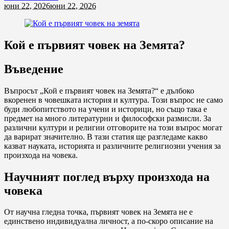
юни 22, 2026
юни 22, 2026
Кой е първият човек на Земята?
Въведение
Въпросът „Кой е първият човек на Земята?“ е дълбоко
вкоренен в човешката история и култура. Този въпрос не само
буди любопитството на учени и историци, но също така е
предмет на много литературни и философски размисли. За
различни култури и религии отговорите на този въпрос могат
да варират значително. В тази статия ще разгледаме какво
казват науката, историята и различните религиозни учения за
произхода на човека.
Научният поглед върху произхода на
човека
От научна гледна точка, първият човек на Земята не е
единствено индивидуална личност, а по-скоро описание на