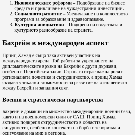
Икономическите реформи
– Подобряване на бизнес
средата и привличане на чуждестранни инвестиции.
Социалното развитие
– Увеличаване на количеството
програми за образование и здравеопазване.
Културни инициативи
– Подкрепа на изкуствата и
културното разнообразие на страната.
Бахрейн в международен аспект
Принц Хамад е също така активен участник на
международната арена. Той работи за укрепването на
дипломатическите връзки на Бахрейн с други държави,
особено в Персийския залив. Страната играе важна роля в
регионалната политика и сътрудничество, а принц Хамад
създава уникални възможности за развитие на отношенията
между Бахрейн и западния свят.
Военни и стратегически партньорства
Бахрейн е домакин на множество международни военни бази,
както и на военноморски сили от САЩ. Принц Хамад
активно подкрепя сътрудничеството в областта на
сигурността, особено в контекста на борба с тероризма и
осигуряване на мир в региона.