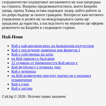
сътрудничество подчертават ангажимента му към напредъка
на страната. Въпреки предизвикателствата, които Бахрейн
среща, принц Хамад остава надежден лидер, който работи за
по-добро бъдеще за своите граждани. Интересът към неговото
управление и ролята му на международната сцена ще
продължи да нараства, а наследството му вероятно ще оформя
развитието на Бахрейн в следващите години.
Най-Нови
Кой е най-високия връх на балканския полуостров
Кой е последният шампион във формула 1
Кой е собственик на хепи
на Кой паралел е българия
22 седмица от бременността Кой месец е
Кой футболист е починал днес
Кой е чеченеца
на Кой козметичен продукт чърчил не е наложил
ограничение
Кой е едип
Кой е хитлер
Cult.bg © 2026 / Всички права запазени