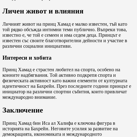
Личен живот и влияния
Личният живот на принц Хамад е малко известен, тъй като
той рядко обсъжда интимни теми публично. Въпреки това,
известно е, че той е семеен и има седем деца. Принцът е
известен със своите благотворителни дейности и участие в
различни социални инициативи.
Интереси и хобита
Принц Хамад е страстен любител на спорта, особено на
конните надбягвания. Той активно подкрепя спорта и
физическата активност като важни елементи от културната
идентичност на Бахрейн. През последните години принцът е
инициатор на различни спортни събития, които привличат
международно внимание.
Заключение
Принц Хамад бин Иса ал Халифа е ключова фигура в
историята на Бахрейн. Неговите усилия за развитие на
демокрацията, икономиката и международното