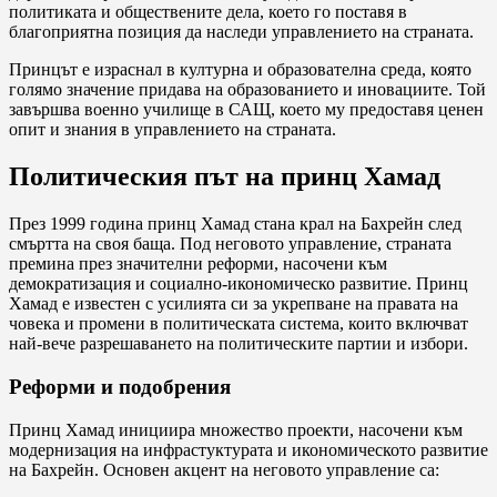
политиката и обществените дела, което го поставя в
благоприятна позиция да наследи управлението на страната.
Принцът е израснал в културна и образователна среда, която
голямо значение придава на образованието и иновациите. Той
завършва военно училище в САЩ, което му предоставя ценен
опит и знания в управлението на страната.
Политическия път на принц Хамад
През 1999 година принц Хамад стана крал на Бахрейн след
смъртта на своя баща. Под неговото управление, страната
премина през значителни реформи, насочени към
демократизация и социално-икономическо развитие. Принц
Хамад е известен с усилията си за укрепване на правата на
човека и промени в политическата система, които включват
най-вече разрешаването на политическите партии и избори.
Реформи и подобрения
Принц Хамад инициира множество проекти, насочени към
модернизация на инфрастуктурата и икономическото развитие
на Бахрейн. Основен акцент на неговото управление са: