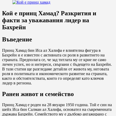
Кой е принц Хамад? Разкрития и
факти за уважавания лидер на
Бахрейн
Въведение
Принц Хамад бин Иса ал Халифа е влиятелна фигура в
Бахрейн и е известен с активната си роля в развитието на
страната. Предполага се, че зад титлата му се крие не само
личен успех, но и интереси, свързани с бъдещето на Бахрейн.
В тази статия ще разгледаме детайли от живота му, неговата
роля в политиката и икономическото развитие на страната,
както и обстоятелствата, които го определят като ключов
лидер в региона.
Ранен живот и семейство
Принц Хамад е роден на 28 януари 1950 година. Той е син на
шейх Иса бин Салман ал Халифа, основател на съвременната
държава Бахрейн. Семейството му е дълбоко ангажирано с