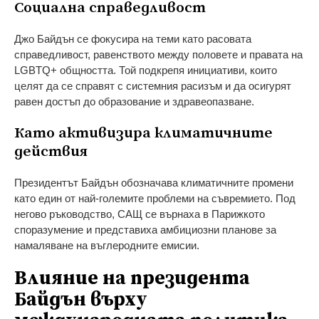
Социална справедливост
Джо Байдън се фокусира на теми като расовата
справедливост, равенството между половете и правата на
LGBTQ+ общността. Той подкрепя инициативи, които
целят да се справят с системния расизъм и да осигурят
равен достъп до образование и здравеопазване.
Като активизира климатичните
действия
Президентът Байдън обозначава климатичните промени
като един от най-големите проблеми на съвремието. Под
негово ръководство, САЩ се върнаха в Парижкото
споразумение и представиха амбициозни планове за
намаляване на въглеродните емисии.
Влияние на президента
Байдън върху