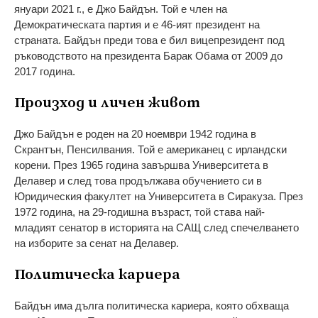
януари 2021 г., е Джо Байдън. Той е член на
Демократическата партия и е 46-ият президент на
страната. Байдън преди това е бил вицепрезидент под
ръководството на президента Барак Обама от 2009 до
2017 година.
Произход и личен живот
Джо Байдън е роден на 20 ноември 1942 година в
Скрантън, Пенсилвания. Той е американец с ирландски
корени. През 1965 година завършва Университета в
Делавер и след това продължава обучението си в
Юридическия факултет на Университета в Сиракуза. През
1972 година, на 29-годишна възраст, той става най-
младият сенатор в историята на САЩ след спечелването
на изборите за сенат на Делавер.
Политическа кариера
Байдън има дълга политическа кариера, която обхваща