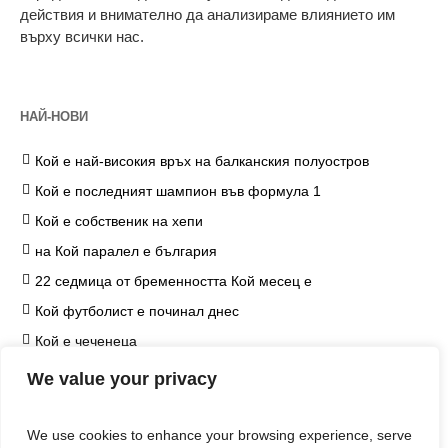
действия и внимателно да анализираме влиянието им
върху всички нас.
НАЙ-НОВИ
Кой е най-високия връх на балканския полуостров
Кой е последният шампион във формула 1
Кой е собственик на хепи
на Кой паралел е българия
22 седмица от бременността Кой месец е
Кой футболист е починал днес
Кой е чеченеца
на Кой козметичен продукт чърчил не е наложил
We value your privacy
ограничение
Кой е едип
We use cookies to enhance your browsing experience, serve