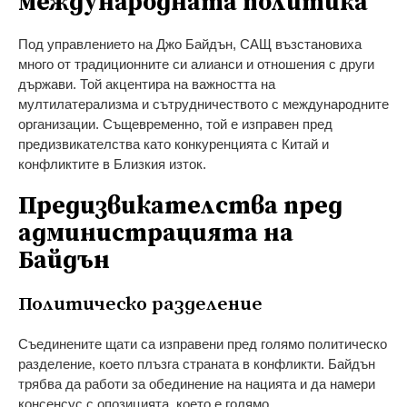
международната политика
Под управлението на Джо Байдън, САЩ възстановиха
много от традиционните си алианси и отношения с други
държави. Той акцентира на важността на
мултилатерализма и сътрудничеството с международните
организации. Същевременно, той е изправен пред
предизвикателства като конкуренцията с Китай и
конфликтите в Близкия изток.
Предизвикателства пред
администрацията на
Байдън
Политическо разделение
Съединените щати са изправени пред голямо политическо
разделение, което плъзга страната в конфликти. Байдън
трябва да работи за обединение на нацията и да намери
консенсус с опозицията, което е голямо