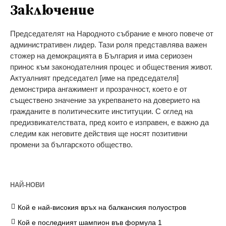
Заключение
Председателят на Народното събрание е много повече от
административен лидер. Тази роля представлява важен
стожер на демокрацията в България и има сериозен
принос към законодателния процес и обществения живот.
Актуалният председател [име на председателя]
демонстрира ангажимент и прозрачност, което е от
съществено значение за укрепването на доверието на
гражданите в политическите институции. С оглед на
предизвикателствата, пред които е изправен, е важно да
следим как неговите действия ще носят позитивни
промени за българското общество.
НАЙ-НОВИ
Кой е най-високия връх на балканския полуостров
Кой е последният шампион във формула 1