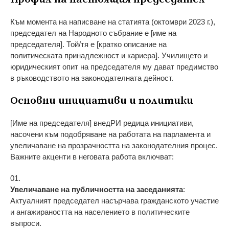
Към момента на написване на статията (октомври 2023 г.),
председател на Народното събрание е [име на
председателя]. Той/тя е [кратко описание на
политическата принадлежност и кариера]. Училището и
юридическият опит на председателя му дават предимство
в ръководството на законодателната дейност.
Основни инициативи и политики
[Име на председателя] внедРИ редица инициативи,
насочени към подобряване на работата на парламента и
увеличаване на прозрачността на законодателния процес.
Важните акценти в неговата работа включват:
Увеличаване на публичността на заседанията
:
Актуалният председател насърчава гражданското участие
и ангажираността на населението в политическите
въпроси.