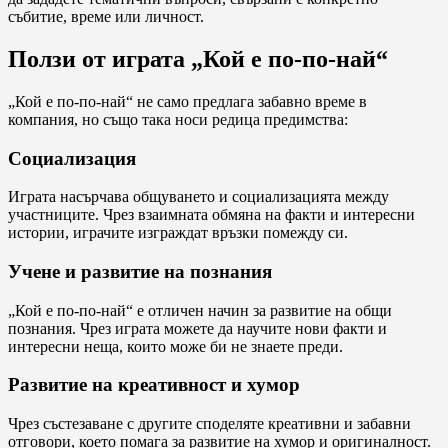
събитие, време или личност.
Ползи от играта „Кой е по-по-най“
„Кой е по-по-най“ не само предлага забавно време в
компания, но също така носи редица предимства:
Социализация
Играта насърчава общуването и социализацията между
участниците. Чрез взаимната обмяна на факти и интересни
истории, играчите изграждат връзки помежду си.
Учене и развитие на познания
„Кой е по-по-най“ е отличен начин за развитие на общи
познания. Чрез играта можете да научите нови факти и
интересни неща, които може би не знаете преди.
Развитие на креативност и хумор
Чрез състезаване с другите споделяте креативни и забавни
отговори, което помага за развитие на хумор и оригиналност.