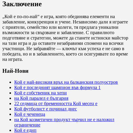
Заключение
„Кой е по-по-най“ е игра, която обединява елементи на
забавление, конкуренция и учене. Независимо дали я играете
с приятели, семейство или колеги, тя предлага уникални
възможности за свързване и забавление. С правилното
подготвяне и стратегии, можете да станете истински майстор
на тази игра и да оставите незабравими спомени на всички
участници. Не забравяйте — ключът към успеха е не само в
победата, но и в забавлението, което си осигурявате по време
на играта.
Най-Нови
Кой е най-високия връх на балканския полуостров
Кой е последният шампион във формула 1
Кой е собственик на хепи
на Кой паралел е българия
22 седмица от бременността Кой месец е
Кой футболист е починал днес
Кой е чеченеца
на Кой козметичен продукт чърчил не е наложил
ограничение
Кой е едип