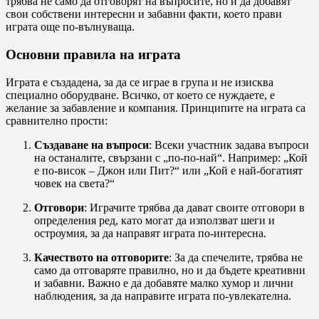
трябва не само да отговорят на въпросите, но и да добавят
свои собствени интересни и забавни факти, което прави
играта още по-вълнуваща.
Основни правила на играта
Играта е създадена, за да се играе в група и не изисква
специално оборудване. Всичко, от което се нуждаете, е
желание за забавление и компания. Принципите на играта са
сравнително прости:
Създаване на въпроси
: Всеки участник задава въпроси
на останалите, свързани с „по-по-най“. Например: „Кой
е по-висок – Джон или Пит?“ или „Кой е най-богатият
човек на света?“
Отговори
: Играчите трябва да дават своите отговори в
определения ред, като могат да използват шеги и
остроумия, за да направят играта по-интересна.
Качеството на отговорите
: За да спечелите, трябва не
само да отговаряте правилно, но и да бъдете креативни
и забавни. Важно е да добавяте малко хумор и лични
наблюдения, за да направите играта по-увлекателна.