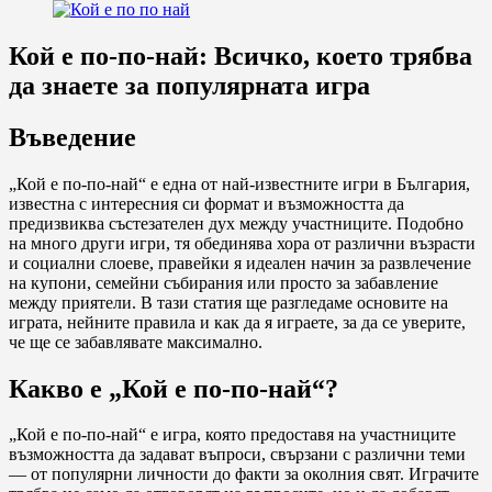
Кой е по-по-най: Всичко, което трябва
да знаете за популярната игра
Въведение
„Кой е по-по-най“ е една от най-известните игри в България,
известна с интересния си формат и възможността да
предизвиква състезателен дух между участниците. Подобно
на много други игри, тя обединява хора от различни възрасти
и социални слоеве, правейки я идеален начин за развлечение
на купони, семейни събирания или просто за забавление
между приятели. В тази статия ще разгледаме основите на
играта, нейните правила и как да я играете, за да се уверите,
че ще се забавлявате максимално.
Какво е „Кой е по-по-най“?
„Кой е по-по-най“ е игра, която предоставя на участниците
възможността да задават въпроси, свързани с различни теми
— от популярни личности до факти за околния свят. Играчите