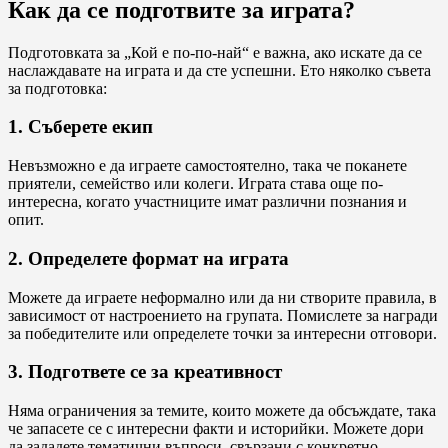
Как да се подготвите за играта?
Подготовката за „Кой е по-по-най“ е важна, ако искате да се
наслаждавате на играта и да сте успешни. Ето няколко съвета
за подготовка:
1. Съберете екип
Невъзможно е да играете самостоятелно, така че поканете
приятели, семейство или колеги. Играта става още по-
интересна, когато участниците имат различни познания и
опит.
2. Определете формат на играта
Можете да играете неформално или да ни створите правила, в
зависимост от настроението на групата. Помислете за награди
за победителите или определете точки за интересни отговори.
3. Подгответе се за креативност
Няма ограничения за темите, които можете да обсъждате, така
че запасете се с интересни факти и историйки. Можете дори
да зададете тематични въпроси, свързани с конкретно