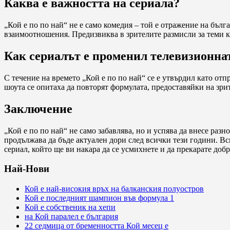
Каква е важността на сериала?
„Кой е по по най“ не е само комедия – той е отражение на бъл
взаимоотношения. Предизвиква в зрителите размисли за теми к
Как сериалът е променил телевизионна
С течение на времето „Кой е по по най“ се е утвърдил като от
шоута се опитаха да повторят формулата, предоставяйки на зр
Заключение
„Кой е по по най“ не само забавлява, но и успява да внесе раз
продължава да бъде актуален дори след всички тези години. Вс
сериал, който ще ви накара да се усмихнете и да прекарате добр
Най-Нови
Кой е най-високия връх на балканския полуостров
Кой е последният шампион във формула 1
Кой е собственик на хепи
на Кой паралел е българия
22 седмица от бременността Кой месец е