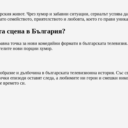
гарския живот. Чрез хумор и забавни ситуации, сериалът успява 
ато семейството, приятелството и любовта, което го прави уник
та сцена в България?
правна точка за нови комедийни формати в българската телевизия
ителите нови порции хумор.
нообразие и дълбочина в българската телевизионна история. Със с
ички епизоди оставят следа, а любимите ни герои и смешки никог
е времето си.