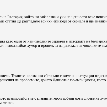
ли в България, който ни забавлява и учи на ценности вече повеч
ази статия ще разгледаме всички епизоди от сериала и ще анализ
рдил като един от най-гледаните сериали в историята на българск
ал, използвайки хумор и ирония, за да разкажат за човешките в
аниела. Техните постоянни сблъсъци и комични ситуации отразя
 решения на проблемите, докато Даниела е по-амбициозна, което
ото взаимодействие с главните герои добавя нови слоеве на хум
м живота.