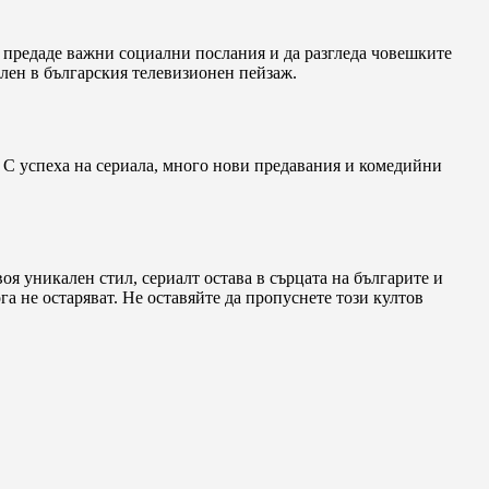
да предаде важни социални послания и да разгледа човешките
ален в българския телевизионен пейзаж.
. С успеха на сериала, много нови предавания и комедийни
воя уникален стил, сериалт остава в сърцата на българите и
а не остаряват. Не оставяйте да пропуснете този култов