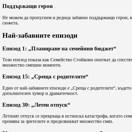
Поддържащи герои
Не можем да пропуснем и редица забавни поддържащи герои, кои
сюжета.
Най-забавните епизоди
Епизод 1: „Планиране на семейния бюджет“
Този епизод показа как Семейство Стойкови опитват да спестят
множество смешни моменти.
Епизод 15: „Среща с родителите“
Един от най-забавните епизоди е „Среща с родителите“, където
допълнителен хумор и драматичност.
Епизод 30: „Летен отпуск“
Летният отпуск се превръща в истинска катастрофа, когато сем
промяна за зрителите и предизвикват множество смях.