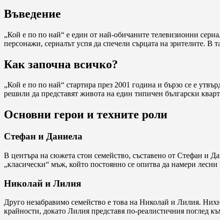
Въведение
„Кой е по по най“ е един от най-обичаните телевизионни сериа
персонажи, сериалът успя да спечели сърцата на зрителите. В т
Как започна всичко?
„Кой е по по най“ стартира през 2001 година и бързо се е утвъ
решили да представят живота на един типичен български кварт
Основни герои и техните роли
Стефан и Даниела
В центъра на сюжета стои семейство, съставено от Стефан и Д
„класически“ мъж, който постоянно се опитва да намери лесни
Николай и Лилия
Друго незабравимо семейство е това на Николай и Лилия. Нихн
крайности, докато Лилия представя по-реалистичния поглед къ