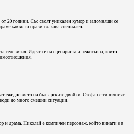
е от 20 години. Със своят уникален хумор и запомнящи се
ираме какво го прави толкова специален.
ата телевизия. Идеята е на сценариста и режисьора, които
заимоотношения.
ват ежедневието на българските двойки. Стефан е типичният
 води до много смешни ситуации.
ор и драма. Николай е компичен персонаж, който винаги е в