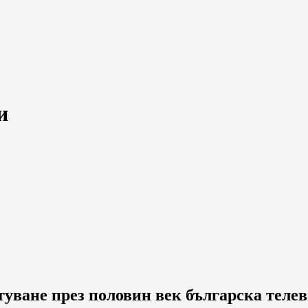
и
ътуване през половин век българска тел