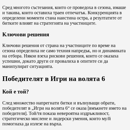
Сред многото състезания, които се проведоха в сезона, имаше
и такива, които оставиха траен отпечатък. Конкуренцията в
определени моменти стана наистина остра, а резултатите от
битките влияят на стратегията на участниците.
Ключови решения
Ключови решения от страна на участниците по време на
сезона определиха не само техния напредък, но и динамиката
на отбора. Някои взеха рискови решения, които се оказаха
успешни, докато други се провалиха в опитите си да
манипулират ситуацията.
Победителят в Игри на волята 6
Кой е той?
След множество напрегнати битки и вълнуващи обрати,
победителят в „Игри на волята 6“ се оказа [вмъкнете името на
победителя]. Той/тя показа невероятна издръжливост,
стратегическо мислене и лидерски умения, които му/й
помогнаха да излезе на върха.