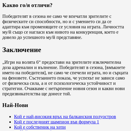
Какво го/я отличи?
Победителят в сезона не само че впечатли зрителите с
физическите си способности, но и с умението си да се
адаптира към променящите се условия на играта. Личността
му/й също се нагласи към нивото на конкуренция, което е
довело до успешното му/й представяне.
Заключение
„Игри на волята 6“ предостави на зрителите изключителна
доза адреналин и вълнение. Победителят в сезона, [вмъкнете
името на победителя], не само че спечели играта, но и сърцата
на феновете. Състезанието показа, че успехът не зависи само
от физическа сила, а и от психологическа устойчивост и
стратегии. Очакваме с нетърпение новия сезон и какви нови
предизвикателства ще донесе той.
Най-Нови
Кой е най-високия връх на балканския полуостров
Кой е последният шампион във формула 1
Кой е собственик на хепи