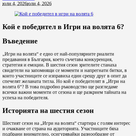
юли 4, 2026
юли 4, 2026
Кой е победител в Игри на волята 6?
Въведение
„Игри на волята“ е едно от най-популярните риалити
предавания в България, което съчетава конкуренция,
стратегия и емоции. В шестия сезон зрителите станаха
свидетели на запомнящи се моменти и напрегнати битки, в
които участниците се изправиха един срещу друг в опит да
спечелят желаната титла. Но кой е победителят в „Игри на
волята 6“? В това подробно ръководство ще разгледаме
всички важни моменти от сезона и ще разкрием тайната на
успеха на победителя.
Историята на шестия сезон
Шестият сезон на „Игри на волята“ стартира с голям интерес
и очакване от страна на аудиторията. Участниците бяха
подбрани внимателно, осигурявайки разнообразие от