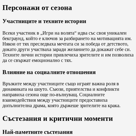
Персонажи от сезона
Участниците и техните истории
Всеки участник в „Игри на волята“ идва със своя уникален
бекграунд, който е ключов за разбирането на мотивацията им.
Някои от тях преследваха мечтата си за победа от детството,
докато други участваха заради желанието да докажат себе си.
Техните лични истории привлечиха зрителите и им позволиха
да се свържат емоционално с тях.
Влияние на социалните отношения
Връзките между участниците също играят важна роля в
динамиката на шоуто. Съюзи, приятелства и конфликти
направиха сезона още по-вълнуващ. Социалните
взаимодействия между участниците предоставиха
допълнителна драма, която държеше зрителите на крака.
Състезания и критични моменти
Най-паметните състезания