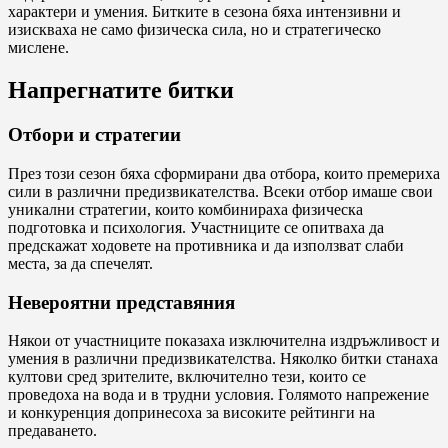
характери и умения. Битките в сезона бяха интензивни и
изискваха не само физическа сила, но и стратегическо
мислене.
Напрегнатите битки
Отбори и стратегии
През този сезон бяха сформирани два отбора, които премериха
сили в различни предизвикателства. Всеки отбор имаше свои
уникални стратегии, които комбинираха физическа
подготовка и психология. Участниците се опитваха да
предскажат ходовете на противника и да използват слаби
места, за да спечелят.
Невероятни представяния
Някои от участниците показаха изключителна издръжливост и
умения в различни предизвикателства. Няколко битки станаха
култови сред зрителите, включително тези, които се
проведоха на вода и в трудни условия. Голямото напрежение
и конкуренция допринесоха за високите рейтинги на
предаването.