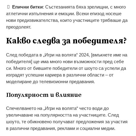
Епични битки
: Състезанията бяха зрелищни, с много
атлетични изпълнения и емоции. Всеки епизод носеше
нови предизвикателства, които участниците трябваше да
преодолеят.
Какво следва за победителя?
След победата в „Игри на волята“ 2024, [вмъкнете име на
победителя] ще има много нови възможности пред себе
си. Много от бившите победители от шоуто са успели да
изградят успешни кариера в различни области – от
моделиране до телевизионни предавания.
Популярност и влияние
Спечелването на „Игри на волята“ често води до
увеличаване на популярността на участниците. След
шоуто, те обикновено получават предложения за участия
в различни предавания, реклами и социални медии.