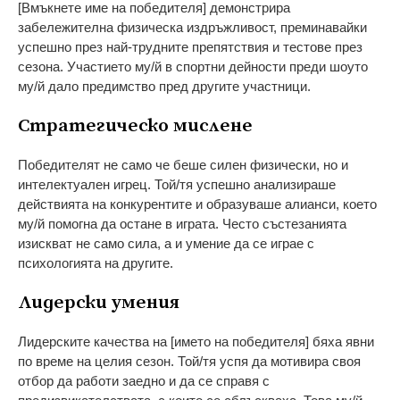
[Вмъкнете име на победителя] демонстрира
забележителна физическа издръжливост, преминавайки
успешно през най-трудните препятствия и тестове през
сезона. Участието му/й в спортни дейности преди шоуто
му/й дало предимство пред другите участници.
Стратегическо мислене
Победителят не само че беше силен физически, но и
интелектуален игрец. Той/тя успешно анализираше
действията на конкурентите и образуваше алианси, което
му/й помогна да остане в играта. Често състезанията
изискват не само сила, а и умение да се играе с
психологията на другите.
Лидерски умения
Лидерските качества на [името на победителя] бяха явни
по време на целия сезон. Той/тя успя да мотивира своя
отбор да работи заедно и да се справя с