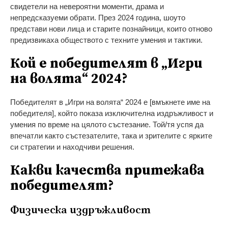
свидетели на невероятни моменти, драма и
непредсказуеми обрати. През 2024 година, шоуто
представи нови лица и старите познайници, които отново
предизвикаха обществото с техните умения и тактики.
Кой е победителят в „Игри
на волята“ 2024?
Победителят в „Игри на волята“ 2024 е [вмъкнете име на
победителя], който показа изключителна издръжливост и
умения по време на цялото състезание. Той/тя успя да
впечатли както състезателите, така и зрителите с ярките
си стратегии и находчиви решения.
Какви качества притежава
победителят?
Физическа издръжливост