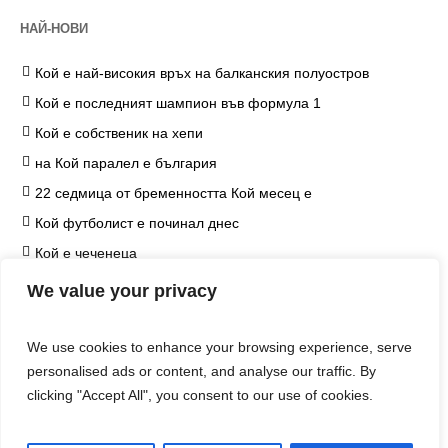
НАЙ-НОВИ
Кой е най-високия връх на балканския полуостров
Кой е последният шампион във формула 1
Кой е собственик на хепи
на Кой паралел е българия
22 седмица от бременността Кой месец е
Кой футболист е починал днес
Кой е чеченеца
на Кой козметичен продукт чърчил не е наложил
We value your privacy
ограничение
Кой е едип
We use cookies to enhance your browsing experience, serve
Кой е хитлер
personalised ads or content, and analyse our traffic. By
clicking "Accept All", you consent to our use of cookies.