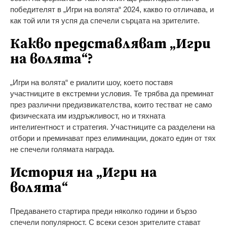
победителят в „Игри на волята“ 2024, какво го отличава, и
как той или тя успя да спечели сърцата на зрителите.
Какво представляват „Игри
на волята“?
„Игри на волята“ е риалити шоу, което поставя
участниците в екстремни условия. Те трябва да преминат
през различни предизвикателства, които тестват не само
физическата им издръжливост, но и тяхната
интелигентност и стратегия. Участниците са разделени на
отбори и преминават през елиминации, докато един от тях
не спечели голямата награда.
История на „Игри на
волята“
Предаването стартира преди няколко години и бързо
спечели популярност. С всеки сезон зрителите стават