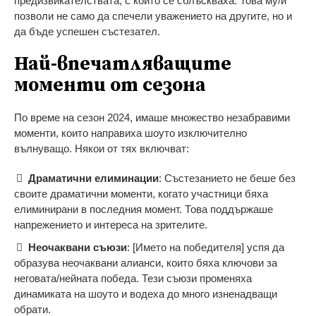
предизвикателствата, с които се сблъскваха. Това му/й
позволи не само да спечели уважението на другите, но и
да бъде успешен състезател.
Най-впечатляващите
моменти от сезона
По време на сезон 2024, имаше множество незабравими
моменти, които направиха шоуто изключително
вълнуващо. Някои от тях включват:
Драматични елиминации
: Състезанието не беше без
своите драматични моменти, когато участници бяха
елиминирани в последния момент. Това поддържаше
напрежението и интереса на зрителите.
Неочаквани съюзи
: [Името на победителя] успя да
образува неочаквани алианси, които бяха ключови за
неговата/нейната победа. Тези съюзи променяха
динамиката на шоуто и водеха до много изненадващи
обрати.