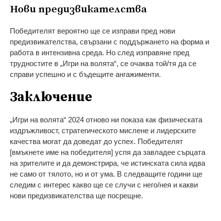
Нови предизвикателства
Победителят вероятно ще се изправи пред нови
предизвикателства, свързани с поддържането на форма и
работа в интензивна среда. Но след изправяне пред
трудностите в „Игри на волята“, се очаква той/тя да се
справи успешно и с бъдещите ангажименти.
Заключение
„Игри на волята“ 2024 отново ни показа как физическата
издръжливост, стратегическото мислене и лидерските
качества могат да доведат до успех. Победителят
[вмъкнете име на победителя] успя да завладее сърцата
на зрителите и да демонстрира, че истинската сила идва
не само от тялото, но и от ума. В следващите години ще
следим с интерес какво ще се случи с него/нея и какви
нови предизвикателства ще посрещне.