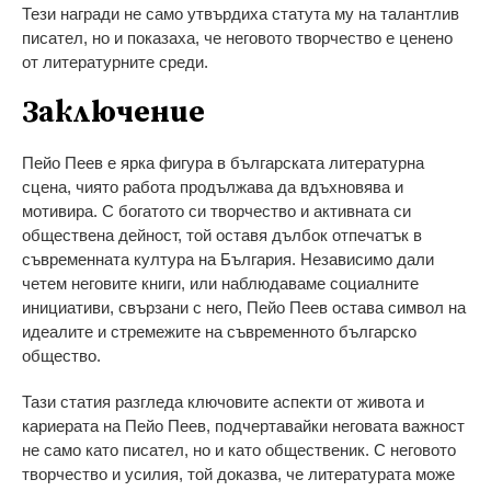
Тези награди не само утвърдиха статута му на талантлив
писател, но и показаха, че неговото творчество е ценено
от литературните среди.
Заключение
Пейо Пеев е ярка фигура в българската литературна
сцена, чиято работа продължава да вдъхновява и
мотивира. С богатото си творчество и активната си
обществена дейност, той оставя дълбок отпечатък в
съвременната култура на България. Независимо дали
четем неговите книги, или наблюдаваме социалните
инициативи, свързани с него, Пейо Пеев остава символ на
идеалите и стремежите на съвременното българско
общество.
Тази статия разгледа ключовите аспекти от живота и
кариерата на Пейо Пеев, подчертавайки неговата важност
не само като писател, но и като общественик. С неговото
творчество и усилия, той доказва, че литературата може