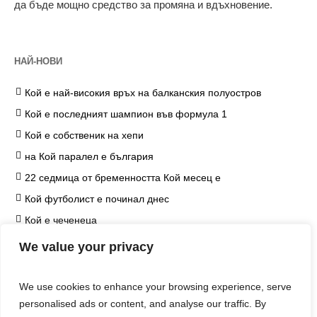
да бъде мощно средство за промяна и вдъхновение.
НАЙ-НОВИ
Кой е най-високия връх на балканския полуостров
Кой е последният шампион във формула 1
Кой е собственик на хепи
на Кой паралел е българия
22 седмица от бременността Кой месец е
Кой футболист е починал днес
Кой е чеченеца
на Кой козметичен продукт чърчил не е наложил
We value your privacy
ограничение
Кой е едип
We use cookies to enhance your browsing experience, serve
Кой е хитлер
personalised ads or content, and analyse our traffic. By