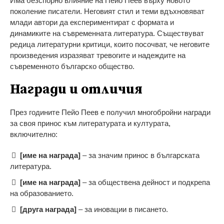
Има безспорно влияние на Пейо Пеев върху новото
поколение писатели. Неговият стил и теми вдъхновяват
млади автори да експериментират с формата и
динамиките на съвременната литература. Съществуват
редица литературни критици, които посочват, че неговите
произведения изразяват тревогите и надеждите на
съвременното българско общество.
Награди и отличия
През годините Пейо Пеев е получил многобройни награди
за своя принос към литературата и културата,
включително:
[име на награда]
– за значим принос в българската
литература.
[име на награда]
– за обществена дейност и подкрепа
на образованието.
[друга награда]
– за иновации в писането.