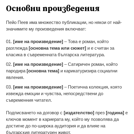
Основни произведения
Пейо Пеев има множество публикации, но някои от най-
значимите му произведения включват:
[име на произведение]
– Това е роман, който
разглежда
[основна тема или сюжет]
и е считан за
класика в съвременната българска литература.
[име на произведение]
– Сатиричен роман, който
пародира
[основна тема]
и карикатуризира социални
явления.
[име на произведение]
– Поетична колекция, която
извежда емоции и чувства, непосредствени до
съвременния читател.
Подписването на договор с
[издателство]
през
[година]
е
ключов момент в кариерата му, който му позволява да
достигне до по-широка аудитория и да влияе на
българския литературен живот.