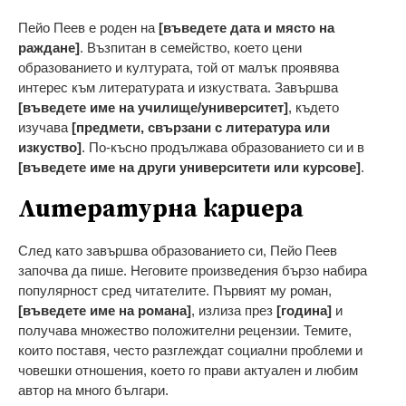
Пейо Пеев е роден на
[въведете дата и място на
раждане]
. Възпитан в семейство, което цени
образованието и културата, той от малък проявява
интерес към литературата и изкуствата. Завършва
[въведете име на училище/университет]
, където
изучава
[предмети, свързани с литература или
изкуство]
. По-късно продължава образованието си и в
[въведете име на други университети или курсове]
.
Литературна кариера
След като завършва образованието си, Пейо Пеев
започва да пише. Неговите произведения бързо набира
популярност сред читателите. Първият му роман,
[въведете име на романа]
, излиза през
[година]
и
получава множество положителни рецензии. Темите,
които поставя, често разглеждат социални проблеми и
човешки отношения, което го прави актуален и любим
автор на много българи.