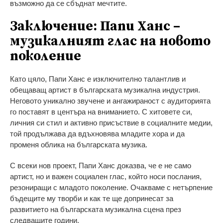
възможно да се сбъднат мечтите.
Заключение: Папи Ханс –
музикалният глас на новото
поколение
Като цяло, Папи Ханс е изключително талантлив и
обещаващ артист в българската музикална индустрия.
Неговото уникално звучене и ангажираност с аудиторията
го поставят в центъра на вниманието. С хитовете си,
личния си стил и активно присъствие в социалните медии,
той продължава да вдъхновява младите хора и да
променя облика на българската музика.
С всеки нов проект, Папи Ханс доказва, че е не само
артист, но и важен социален глас, който носи послания,
резониращи с младото поколение. Очакваме с нетърпение
бъдещите му творби и как те ще допринесат за
развитието на българската музикална сцена през
следващите години.