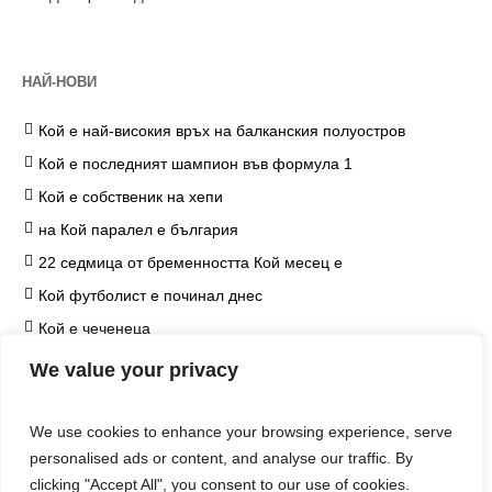
НАЙ-НОВИ
Кой е най-високия връх на балканския полуостров
Кой е последният шампион във формула 1
Кой е собственик на хепи
на Кой паралел е българия
22 седмица от бременността Кой месец е
Кой футболист е починал днес
Кой е чеченеца
на Кой козметичен продукт чърчил не е наложил
We value your privacy
ограничение
Кой е едип
We use cookies to enhance your browsing experience, serve
Кой е хитлер
personalised ads or content, and analyse our traffic. By
clicking "Accept All", you consent to our use of cookies.