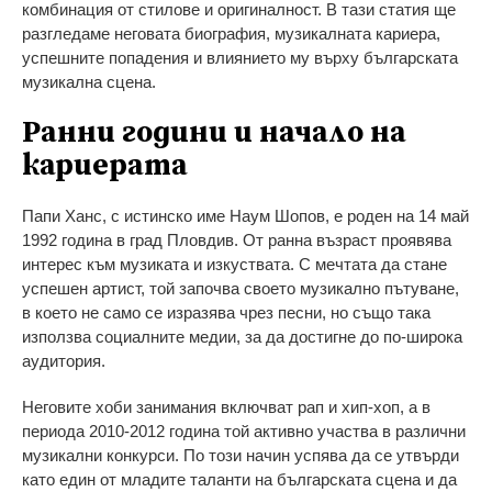
комбинация от стилове и оригиналност. В тази статия ще
разгледаме неговата биография, музикалната кариера,
успешните попадения и влиянието му върху българската
музикална сцена.
Ранни години и начало на
кариерата
Папи Ханс, с истинско име Наум Шопов, е роден на 14 май
1992 година в град Пловдив. От ранна възраст проявява
интерес към музиката и изкуствата. С мечтата да стане
успешен артист, той започва своето музикално пътуване,
в което не само се изразява чрез песни, но също така
използва социалните медии, за да достигне до по-широка
аудитория.
Неговите хоби занимания включват рап и хип-хоп, а в
периода 2010-2012 година той активно участва в различни
музикални конкурси. По този начин успява да се утвърди
като един от младите таланти на българската сцена и да