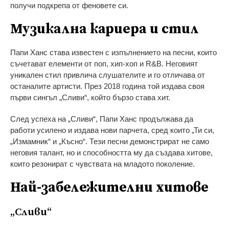
получи подкрепа от феновете си.
Музикална кариера и стил
Папи Ханс става известен с изпълнението на песни, които
съчетават елементи от поп, хип-хоп и R&B. Неговият
уникален стил привлича слушателите и го отличава от
останалите артисти. През 2018 година той издава своя
първи сингъл „Сливи“, който бързо става хит.
След успеха на „Сливи“, Папи Ханс продължава да
работи усилено и издава нови парчета, сред които „Ти си,
„Измамник“ и „Късно“. Тези песни демонстрират не само
неговия талант, но и способността му да създава хитове,
които резонират с чувствата на младото поколение.
Най-забележителни хитове
„Сливи“