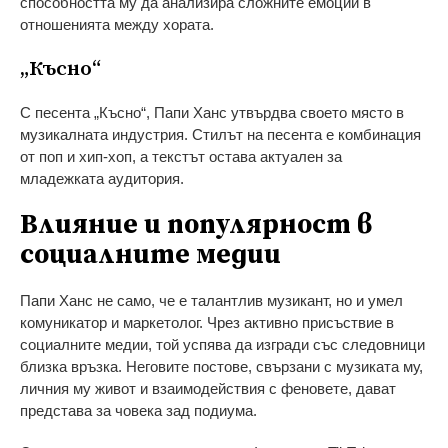
способността му да анализира сложните емоции в
отношенията между хората.
„Късно“
С песента „Късно“, Папи Ханс утвърдва своето място в
музикалната индустрия. Стилът на песента е комбинация
от поп и хип-хоп, а текстът остава актуален за
младежката аудитория.
Влияние и популярност в
социалните медии
Папи Ханс не само, че е талантлив музикант, но и умел
комуникатор и маркетолог. Чрез активно присъствие в
социалните медии, той успява да изгради със следовници
близка връзка. Неговите постове, свързани с музиката му,
личния му живот и взаимодействия с феновете, дават
представа за човека зад подиума.