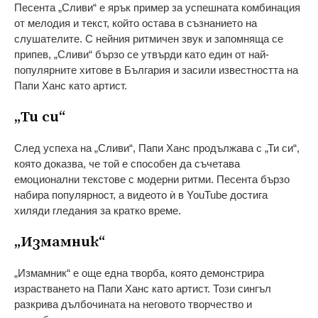
Песента „Сливи“ е ярък пример за успешната комбинация
от мелодия и текст, който остава в съзнанието на
слушателите. С нейния ритмичен звук и запомняща се
припев, „Сливи“ бързо се утвърди като един от най-
популярните хитове в България и засили известността на
Папи Ханс като артист.
„Ти си“
След успеха на „Сливи“, Папи Ханс продължава с „Ти си“,
която доказва, че той е способен да съчетава
емоционални текстове с модерни ритми. Песента бързо
набира популярност, а видеото ѝ в YouTube достига
хиляди гледания за кратко време.
„Измамник“
„Измамник“ е още една творба, която демонстрира
израстването на Папи Ханс като артист. Този сингъл
разкрива дълбочината на неговото творчество и