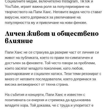
Социалните медии, включително Instagram, TikTok и
YouTube, играят важна роля за популяризиране на
творчеството на Папи Ханс. Неговите видеа често стават
вирусни, което допринася за увеличаване на
популярността му и привличане на нови фенове.
Личен живот и обществено
влияние
Папи Ханс не се страхува да разкрие част от личния си
живот на публиката, което го прави по-симпатичен и
достъпен за феновете. Той често говори за проблеми,
които засягат младото поколение, като любов,
разочарование и социален натиск. Тези теми резонират с
много от неговите последователи, което допринася за
висока ангажираност от тяхна страна.
На събития и концерти, Папи Ханс е известен с
позитивната си енергия и стремежа да вдъхновява
младите хора. Той доказва, че с труда и упоритост е