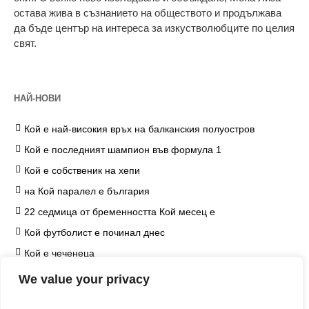
остава жива в съзнанието на обществото и продължава
да бъде център на интереса за изкустволюбците по целия
свят.
НАЙ-НОВИ
Кой е най-високия връх на балканския полуостров
Кой е последният шампион във формула 1
Кой е собственик на хепи
на Кой паралел е българия
22 седмица от бременността Кой месец е
Кой футболист е починал днес
Кой е чеченеца
на Кой козметичен продукт чърчил не е наложил
We value your privacy
ограничение