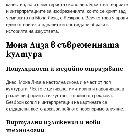
качество, но и с мистерията около нея. Броят на теориите
и интерпретациите за изображенията, които се крият зад
усмивката на Мона Лиза, е безкраен. Всичко това я прави
един от най-изследваните и обсъждани образи в
историята на изкуствата.
Мона Лиза в съвременната
култура
Популярност и медийно отразяване
Днес, Мона Лиза е настолна икона и е част от поп
културата. Често е цитирана, имитирана и пародирана в
различни форми на изкуство – от кино до реклама.
Безброй копия и интерпретации на картината са
създадени, което доказва нейното неоспоримо влияние.
Виртуални изложения и нови
технологии