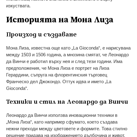
изкуствата.
Историята на Мона Лиза
Произход и създаване
Мона Лиза, известна още като „La Gioconda“, е нарисувана
между 1503 и 1506 година, а мнозина смятат, че Леонардо
да Винчи е работил върху нея и след тези години. Има
предположения, че Мона Лиза е портрет на Лиза
Герардини, съпруга на флорентинския търговец
Франческо дел Джокондо. Оттук идва и името „La
Gioconda“.
Техники и стил на Леонардо да Винчи
Леонардо да Винчи използва иновационни техники в
„Мона Лиза“, като например сфумато, което създава
нежни преходи между цветовете и формите. Това стилно
решение придава на изображението дълбочина и живот.