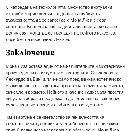
С напредъка на технологията, множество виртуални
изложби и приложения предлагат на публиката
възможността да се запознае с Мона Лиза в нова
светлина. Благодарение на дигитализацията, хората по
целия свят могат да се насладят на нейното изкуство,
дори без да посещават Лувъра.
Заключение
Мона Лиза остава един от най-влиятелните и мистериозни
произведения на изкуството в историята. Създадена от
Леонардо да Винчи, тя не само предизвиква естетическо
възхищение, но също така провокира размисли за живота,
смисъла и времето. Нейното значение надхвърля простия
визуален образ и продължава да вдъхновява поколения
художници, историци и любители на изкуството.
Тази картина е свидетелство за гениалността на
ренесансовия художник и за дълбочината на човешкия
опит. С всяко ново изследване и обсъждане, Мона Лиза