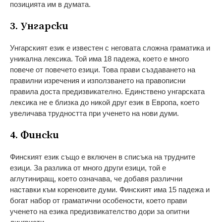
позицията им в думата.
3. Унгарски
Унгарският език е известен с неговата сложна граматика и
уникална лексика. Той има 18 падежа, което е много
повече от повечето езици. Това прави създаването на
правилни изречения и използването на правописни
правила доста предизвикателно. Единствено унгарската
лексика не е близка до никой друг език в Европа, което
увеличава трудността при ученето на нови думи.
4. Фински
Финският език също е включен в списъка на трудните
езици. За разлика от много други езици, той е
аглутиниращ, което означава, че добавя различни
наставки към кореновите думи. Финският има 15 падежа и
богат набор от граматични особености, което прави
ученето на езика предизвикателство дори за опитни