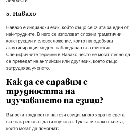
лингвисти.
5. Навахо
Навахо е индиански език, който също се счита за един от
най-трудните. В него се използват сложни граматични
конструкции и словосложение, които наподобяват
аглутиниращия модел, наблюдаван във финския.
Специфичните термини в Навахо често не могат лесно да
се преведат на английски или друг език, което също
затруднява ученето.
Как да се справим с
трудността на
изучаването на езици?
Въпреки трудността на тези езици, много хора по света
все пак решават да ги изучават. Тук са няколко съвета,
които могат да помогнат: