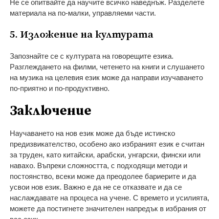
Не се опитвайте да научите всичко наведнъж. Разделете
материала на по-малки, управляеми части.
5. Изложение на културата
Запознайте се с културата на говорещите езика.
Разглеждането на филми, четенето на книги и слушането
на музика на целевия език може да направи изучаването
по-приятно и по-продуктивно.
Заключение
Научаването на нов език може да бъде истинско
предизвикателство, особено ако избраният език е считан
за труден, като китайски, арабски, унгарски, фински или
навахо. Въпреки сложността, с подходящи методи и
постоянство, всеки може да преодолее бариерите и да
усвои нов език. Важно е да не се отказвате и да се
наслаждавате на процеса на учене. С времето и усилията,
можете да постигнете значителен напредък в избрания от