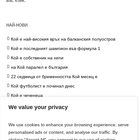
вас език.
НАЙ-НОВИ
Кой е най-високия връх на балканския полуостров
Кой е последният шампион във формула 1
Кой е собственик на хепи
на Кой паралел е българия
22 седмица от бременността Кой месец е
Кой футболист е починал днес
Кой е чеченеца
на Кой козметичен продукт чърчил не е наложил
We value your privacy
ограничение
Кой е едип
We use cookies to enhance your browsing experience, serve
Кой е хитлер
personalised ads or content, and analyse our traffic. By
clicking "Accept All", you consent to our use of cookies.