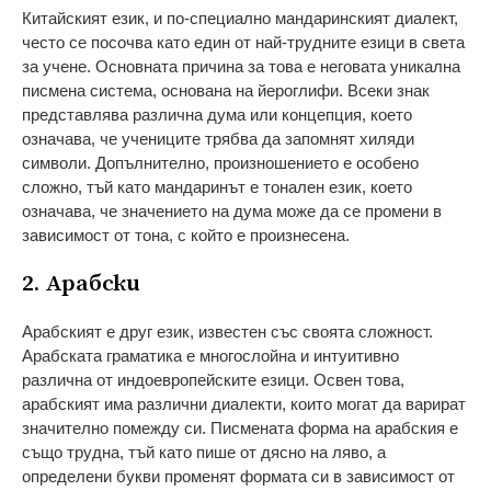
Китайският език, и по-специално мандаринският диалект,
често се посочва като един от най-трудните езици в света
за учене. Основната причина за това е неговата уникална
писмена система, основана на йероглифи. Всеки знак
представлява различна дума или концепция, което
означава, че учениците трябва да запомнят хиляди
символи. Допълнително, произношението е особено
сложнo, тъй като мандаринът е тонален език, което
означава, че значението на дума може да се промени в
зависимост от тона, с който е произнесена.
2. Арабски
Арабският е друг език, известен със своята сложност.
Арабската граматика е многослойна и интуитивно
различна от индоевропейските езици. Освен това,
арабският има различни диалекти, които могат да варират
значително помежду си. Писмената форма на арабския е
също трудна, тъй като пише от дясно на ляво, а
определени букви променят формата си в зависимост от