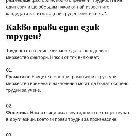
разгледаме факторите, които определят трудността на
един език и ще обсъдим някои от най-известните
кандидати за титлата „най-труден език в света“.
Какво прави един език
труден?
Трудността на един език може да се определи от
множество фактори. Някои от тях включват:
Граматика
: Езиците с сложни граматични структури,
множество времена и наклонения могат да бъдат особено
трудни за учене.
Фонетика
: Някои езици имат звуци, които не съществуват
в други езици, което ги прави трудни за произнасяне.