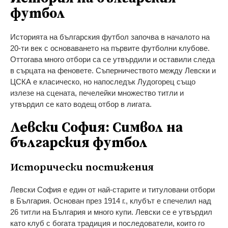
футбол
Историята на българския футбол започва в началото на
20-ти век с основаването на първите футболни клубове.
Оттогава много отбори са се утвърдили и оставили следа
в сърцата на феновете. Съперничеството между Левски и
ЦСКА е класическо, но напоследък Лудогорец също
излезе на сцената, печелейки множество титли и
утвърдил се като водещ отбор в лигата.
Левски София: Символ на
българския футбол
Исторически постижения
Левски София е един от най-старите и титуловани отбори
в България. Основан през 1914 г., клубът е спечелил над
26 титли на България и много купи. Левски се е утвърдил
като клуб с богата традиция и последователи, които го