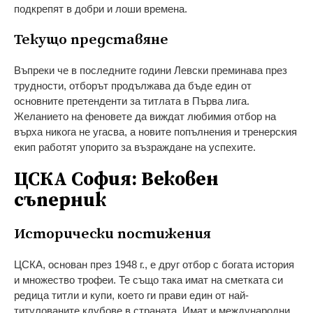
подкрепят в добри и лоши времена.
Текущо представяне
Въпреки че в последните години Левски преминава през
трудности, отборът продължава да бъде един от
основните претенденти за титлата в Първа лига.
Желанието на феновете да виждат любимия отбор на
върха никога не угасва, а новите попълнения и тренерския
екип работят упорито за възраждане на успехите.
ЦСКА София: Вековен
съперник
Исторически постижения
ЦСКА, основан през 1948 г., е друг отбор с богата история
и множество трофеи. Те също така имат на сметката си
редица титли и купи, което ги прави един от най-
титулованите клубове в страната. Имат и международни