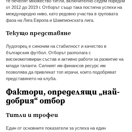
те печелят множество титли, включително седем поредни
от 2012 до 2019 г. Отборът също така постигна успехи на
международно ниво, като редовно участва в груповата
фаза на Лига Европа и Шампионската лига.
Текущо представяне
Лудогорец е синоним на стабилност и качество в
българския футбол. Отборът разполага с
високомотивиран състав и активно работи за развитие на
млади таланти. Силният им финансов ресурс им
позволява да привлекат топ играчи, които подобряват
представянето на клуба.
Фактори, определящи „най-
добрия“ отбор
Титли и трофеи
Един от основните показатели за успеха на един