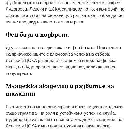
футболен отбор е броят на спечелените титли и трофеи.
Лудогорец, Левски и ЦСКА са лидери по този критерий, но
статистики могат да се манипулират, затова трябва да се
вземе предвид и качеството на играта.
Фен база и подкрепа
Друга важна характеристика е и фен базата. Подкрепата
на привържениците е ключова за успеха на отбора.
Левски и ЦСКА разполагат с огромна и лоялна фенска
маса, но Лудогорец също се радва на увеличаваща се
популярност.
Младежка академия и развитие на
таланти
Развитието на младежки играчи и инвестиции в академии
също играят важна роля в устойчивия успех на клуба.
Лудогорец е известен със своята младежка академия, но
Левски и ЦСКА също полагат усилия в тази посока.