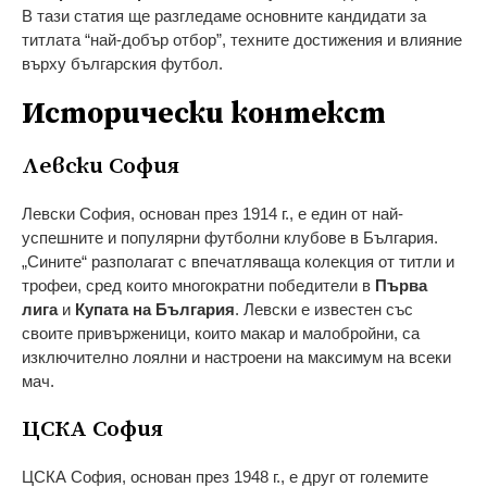
В тази статия ще разгледаме основните кандидати за
титлата “най-добър отбор”, техните достижения и влияние
върху българския футбол.
Исторически контекст
Левски София
Левски София, основан през 1914 г., е един от най-
успешните и популярни футболни клубове в България.
„Сините“ разполагат с впечатляваща колекция от титли и
трофеи, сред които многократни победители в
Първа
лига
и
Купата на България
. Левски е известен със
своите привърженици, които макар и малобройни, са
изключително лоялни и настроени на максимум на всеки
мач.
ЦСКА София
ЦСКА София, основан през 1948 г., е друг от големите