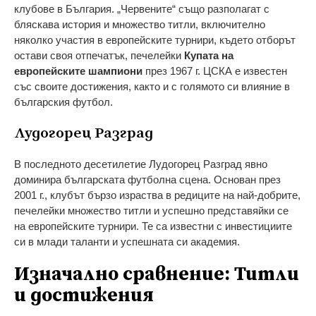
клубове в България. „Червените“ също разполагат с
бляскава история и множество титли, включително
няколко участия в европейските турнири, където отборът
остави своя отпечатък, печелейки
Купата на
европейските шампиони
през 1967 г. ЦСКА е известен
със своите достижения, както и с голямото си влияние в
българския футбол.
Лудогорец Разград
В последното десетилетие Лудогорец Разград явно
доминира българската футболна сцена. Основан през
2001 г., клубът бързо израства в редиците на най-добрите,
печелейки множество титли и успешно представяйки се
на европейските турнири. Те са известни с инвестициите
си в млади таланти и успешната си академия.
Изначално сравнение: Титли
и достижения