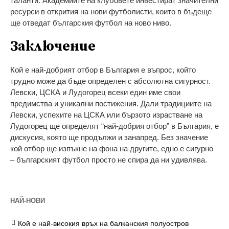
таланти. Академиите на клубовете инвестират значителни
ресурси в открития на нови футболисти, които в бъдеще
ще отведат българския футбол на ново ниво.
Заключение
Кой е най-добрият отбор в България е въпрос, който
трудно може да бъде определен с абсолютна сигурност.
Левски, ЦСКА и Лудогорец всеки един име свои
предимства и уникални постижения. Дали традициите на
Левски, успехите на ЦСКА или бързото израстване на
Лудогорец ще определят “най-добрия отбор” в България, е
дискусия, която ще продължи и занапред. Без значение
кой отбор ще изпъкне на фона на другите, едно е сигурно
– българският футбол просто не спира да ни удивлява.
НАЙ-НОВИ
Кой е най-високия връх на балканския полуостров