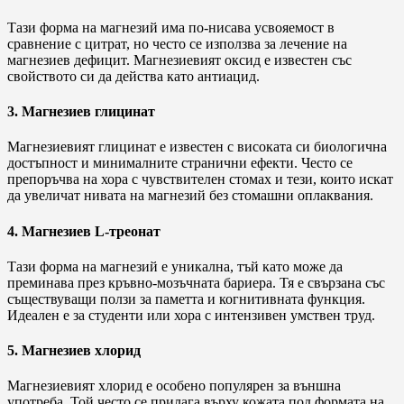
Тази форма на магнезий има по-нисава усвояемост в
сравнение с цитрат, но често се използва за лечение на
магнезиев дефицит. Магнезиевият оксид е известен със
свойството си да действа като антиацид.
3. Магнезиев глицинат
Магнезиевият глицинат е известен с високата си биологична
достъпност и минималните странични ефекти. Често се
препоръчва на хора с чувствителен стомах и тези, които искат
да увеличат нивата на магнезий без стомашни оплаквания.
4. Магнезиев L-треонат
Тази форма на магнезий е уникална, тъй като може да
преминава през кръвно-мозъчната бариера. Тя е свързана със
съществуващи ползи за паметта и когнитивната функция.
Идеален е за студенти или хора с интензивен умствен труд.
5. Магнезиев хлорид
Магнезиевият хлорид е особено популярен за външна
употреба. Той често се прилага върху кожата под формата на