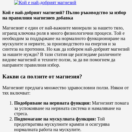
Кой е най-добрият магнезий? Пълно ръководство за избор
на правилния магнезиев добавка
Магнезият е един от най-важните минерали за нашето тяло,
играещ ключова роля в много физиологични процеси. Той е
необходим за поддържане на нормалното функциониране на
мускулите и нервите, за производството на енергия и за
синтеза на протеини. Но как да изберем най-добрият магнезий
за нашите нужди? В тази статия ще разгледаме различните
видове магнезий и техните ползи, за да ви помогнем да
направите правилния избор.
Какви са ползите от магнезия?
Магнезият предлага множество здравословни ползи. Някои от
тях включват:
Подобряване на нервната функция:
Магнезият помага
за успокояване на нервната система и намаляване на
стреса.
Подпомагане на мускулната функция:
Той
предотвратява мускулните крампи и осигурява
нормалната работа на мускулите.