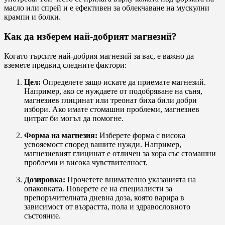
масло или спрей и е ефективен за облекчаване на мускулни
крампи и болки.
Как да изберем най-добрият магнезий?
Когато търсите най-добрия магнезий за вас, е важно да
вземете предвид следните фактори:
Цел:
Определете защо искате да приемате магнезий.
Например, ако се нуждаете от подобряване на съня,
магнезиев глицинат или треонат биха били добри
избори. Ако имате стомашни проблеми, магнезиев
цитрат би могъл да помогне.
Форма на магнезия:
Изберете форма с висока
усвояемост според вашите нужди. Например,
магнезиевият глицинат е отличен за хора със стомашни
проблеми и висока чувствителност.
Дозировка:
Прочетете внимателно указанията на
опаковката. Поверете се на специалисти за
препоръчителната дневна доза, която варира в
зависимост от възрастта, пола и здравословното
състояние.