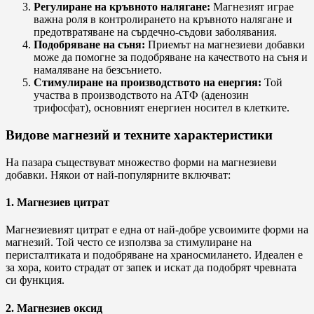
Регулиране на кръвното налягане:
Магнезият играе
важна роля в контролирането на кръвното налягане и
предотвратяване на сърдечно-съдови заболявания.
Подобряване на съня:
Приемът на магнезиеви добавки
може да помогне за подобряване на качеството на съня и
намаляване на безсънието.
Стимулиране на производството на енергия:
Той
участва в производството на АТФ (аденозин
трифосфат), основният енергиен носител в клетките.
Видове магнезий и техните характеристики
На пазара съществуват множество форми на магнезиеви
добавки. Някои от най-популярните включват:
1. Магнезиев цитрат
Магнезиевият цитрат е една от най-добре усвоимите форми на
магнезий. Той често се използва за стимулиране на
перисталтиката и подобряване на храносмилането. Идеален е
за хора, които страдат от запек и искат да подобрят чревната
си функция.
2. Магнезиев оксид