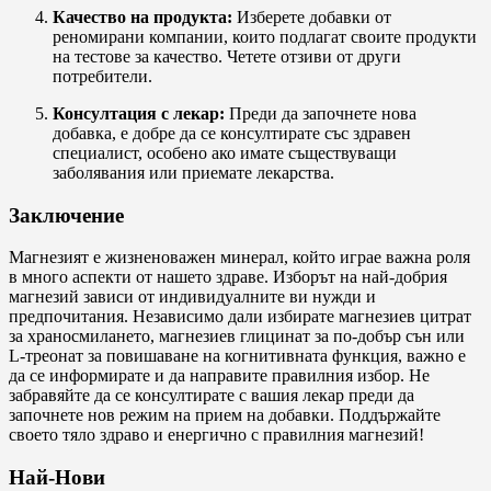
Качество на продукта:
Изберете добавки от
реномирани компании, които подлагат своите продукти
на тестове за качество. Четете отзиви от други
потребители.
Консултация с лекар:
Преди да започнете нова
добавка, е добре да се консултирате със здравен
специалист, особено ако имате съществуващи
заболявания или приемате лекарства.
Заключение
Магнезият е жизненоважен минерал, който играе важна роля
в много аспекти от нашето здраве. Изборът на най-добрия
магнезий зависи от индивидуалните ви нужди и
предпочитания. Независимо дали избирате магнезиев цитрат
за храносмилането, магнезиев глицинат за по-добър сън или
L-треонат за повишаване на когнитивната функция, важно е
да се информирате и да направите правилния избор. Не
забравяйте да се консултирате с вашия лекар преди да
започнете нов режим на прием на добавки. Поддържайте
своето тяло здраво и енергично с правилния магнезий!
Най-Нови