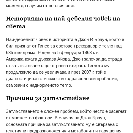
можем да научим от неговия опит.
Историята на най-дебелия човек на
света
Най-дебелият човек в историята е Джон Р. Браун, който е
бил признат от Гинес за световен рекордьор с тегло над
635 килограма. Роден на 5 февруари 1963 г. в
Американската държава Айова, Джон започва да страда
от затлъстяване още от ранна възраст. Теглото му
продължило да се увеличава и през 2007 г. той е
диагностициран с множество здравословни проблеми,
свързани с наднорменото тегло.
Причини за затлъстяване
Затлъстяването е сложен проблем, който често е засегнат
от множество фактори. В случая на Джон Браун,
основната причина за затлъстяването му е свързана с
генетични предразположения и метаболитни нарушения.