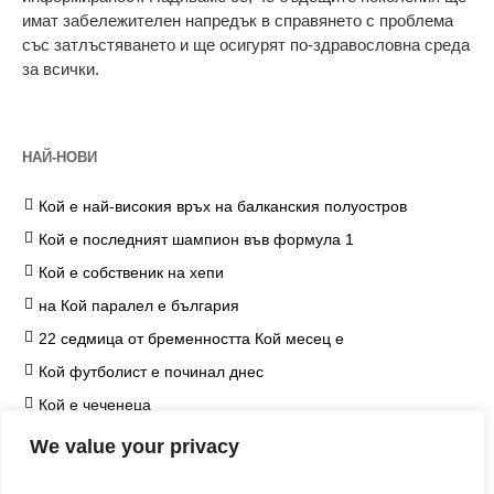
имат забележителен напредък в справянето с проблема
със затлъстяването и ще осигурят по-здравословна среда
за всички.
НАЙ-НОВИ
Кой е най-високия връх на балканския полуостров
Кой е последният шампион във формула 1
Кой е собственик на хепи
на Кой паралел е българия
22 седмица от бременността Кой месец е
Кой футболист е починал днес
Кой е чеченеца
на Кой козметичен продукт чърчил не е наложил
We value your privacy
ограничение