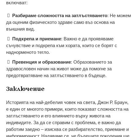
включват:
Разбираме сложността на затлъстяването
: Не можем
да оценим физическото здраве само въз основа на
външния вид.
Подкрепа и приемане
: Важно е да проявяваме
съчувствие и подкрепа към хората, които се борят с
наднорменото тегло.
Превенция и образование
: Образованието за
здравословен начин на живот може да помогне за
предотвратяване на затлъстяването в бъдеще.
Заключение
Историята на най-дебелия човек на света, Джон Р. Браун,
е един от многото примери, които показват сложността на
затлъстяването и его влиянието върху живота на
индивидите. За да се справим с проблема, е важно да
работим заедно – изисква се разбирателство, приемане и
информираност. Надяваме се, че бъдещите поколения ще