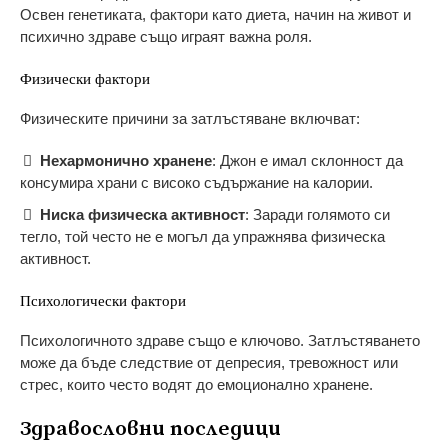
Освен генетиката, фактори като диета, начин на живот и
психично здраве също играят важна роля.
Физически фактори
Физическите причини за затлъстяване включват:
Нехармонично хранене
: Джон е имал склонност да
консумира храни с високо съдържание на калории.
Ниска физическа активност
: Заради голямото си
тегло, той често не е могъл да упражнява физическа
активност.
Психологически фактори
Психологичното здраве също е ключово. Затлъстяването
може да бъде следствие от депресия, тревожност или
стрес, които често водят до емоционално хранене.
Здравословни последици