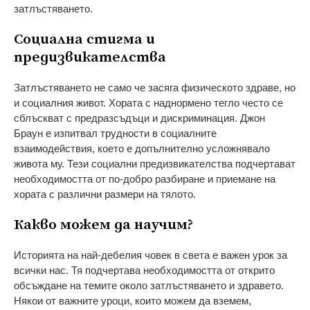
затлъстяването.
Социална стигма и
предизвикателства
Затлъстяването не само че засяга физическото здраве, но
и социалния живот. Хората с наднормено тегло често се
сблъскват с предразсъдъци и дискриминация. Джон
Браун е изпитвал трудности в социалните
взаимодействия, което е допълнително усложнявало
живота му. Тези социални предизвикателства подчертават
необходимостта от по-добро разбиране и приемане на
хората с различни размери на тялото.
Какво можем да научим?
Историята на най-дебелия човек в света е важен урок за
всички нас. Тя подчертава необходимостта от открито
обсъждане на темите около затлъстяването и здравето.
Някои от важните уроци, които можем да вземем,