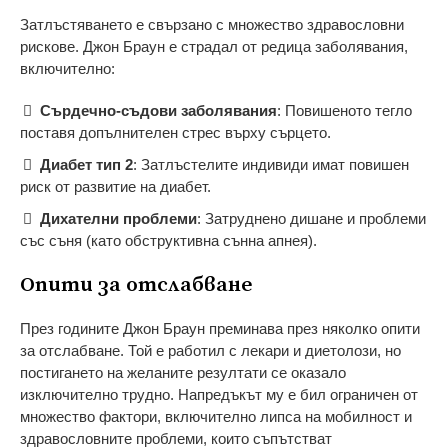
Затлъстяването е свързано с множество здравословни
рискове. Джон Браун е страдал от редица заболявания,
включително:
Сърдечно-съдови заболявания
: Повишеното тегло
поставя допълнителен стрес върху сърцето.
Диабет тип 2
: Затлъстелите индивиди имат повишен
риск от развитие на диабет.
Дихателни проблеми
: Затруднено дишане и проблеми
със съня (като обструктивна сънна апнея).
Опити за отслабване
През годините Джон Браун преминава през няколко опити
за отслабване. Той е работил с лекари и диетолози, но
постигането на желаните резултати се оказало
изключително трудно. Напредъкът му е бил ограничен от
множество фактори, включително липса на мобилност и
здравословните проблеми, които съпътстват