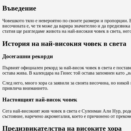
Въведение
Човешкото тяло е невероятно по своите размери и пропорции. В
височината е, че тя може да варира значително и да предизвика
статия ще разгледаме живота на най-високия човек в света, нег
История на най-високия човек в света
Досегашни рекорди
Първият официален рекорд за най-висок човек в света е поставен
остава жива. В календара на Гинес той остава запомнен като „н
След него, много хора са заявили за своята височина, но нико
привлича вниманието.
Настоящият най-висок човек
Сега най-високият жив човек в света е Сулеиман Али Нур, роде
състояние, наречено акромегалия, което е причинено от преком
Предизвикателства на високите хора