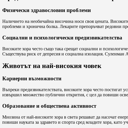
Физически здравословни проблеми
Наличието на необичайна височина носи своя цената. Високите
проблеми и хронична болка. Лекарите препоръчват редовни прег
Социални и психологически предизвикателства
Високите хора често също така срещат социални и психологиче
Съществува риск от депресия и социална изолация. Сулеиман Ал
Животът на най-високия човек
Кариерни възможности
Въпреки предизвикателствата, високите хора често постигат усп
извършил множество публични открития, с цел да повиши осве
Образование и обществена активност
Мнозина от най-високите хора в света решават да насочат енер
повиши науката за здравето и спорта сред младите хора, като 