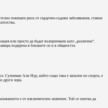
ително повишен риск от сърдечно-съдови заболявания, ставни
ателства.
нация или просто да бъдат възприемани като „различни“.
намира подкрепа в близките си и в общността.
ол. Сулеиман Али Нур, който също така е запален по спорта, е
и други хора.
разованието е от изключително значение. Той се опитва да