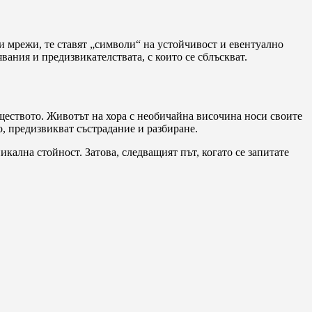
 мрежи, те ставят „символи“ на устойчивост и евентуално
ания и предизвикателствата, с които се сблъскват.
бществото. Животът на хора с необичайна височина носи своите
о, предизвикват състрадание и разбиране.
икална стойност. Затова, следващият път, когато се запитате