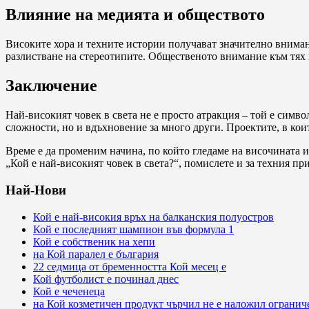
Влияние на медията и обществото
Високите хора и техните истории получават значително вниман
разлистване на стереотипите. Общественото внимание към тях п
Заключение
Най-високият човек в света не е просто атракция – той е симв
сложности, но и вдъхновение за много други. Проектите, в коит
Време е да променим начина, по който гледаме на височината и 
„Кой е най-високият човек в света?“, помислете и за техния пр
Най-Нови
Кой е най-високия връх на балканския полуостров
Кой е последният шампион във формула 1
Кой е собственик на хепи
на Кой паралел е българия
22 седмица от бременността Кой месец е
Кой футболист е починал днес
Кой е чеченеца
на Кой козметичен продукт чърчил не е наложил огранич