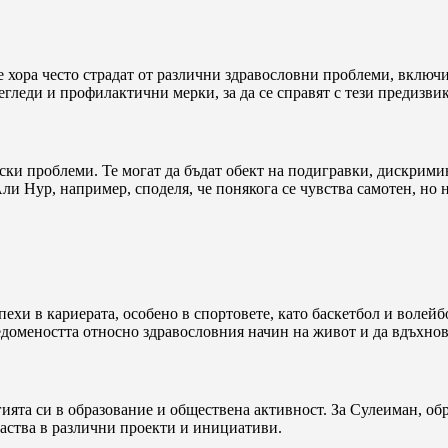
 хора често страдат от различни здравословни проблеми, включ
леди и профилактични мерки, за да се справят с тези предизвик
ски проблеми. Те могат да бъдат обект на подигравки, дискрими
и Нур, например, споделя, че понякога се чувства самотен, но 
ехи в кариерата, особено в спортовете, като баскетбол и волейб
домеността относно здравословния начин на живот и да вдъхнов
гията си в образование и обществена активност. За Сулеиман, об
участва в различни проекти и инициативи.