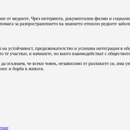
ие от медиите. Чрез интервюта, документални филми и социални
омага за разпространението на знанието относно редките заболяв
ол на устойчивост, предизвикателство и успешна интеграция в о
о те участват, и начините, по които взаимодействат с обществот
да осъзнаем, че всеки човек, независимо от разликите си, има ун
инос и борба в живота.
ение