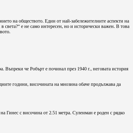
анието на обществото. Един от най-забележителните аспекти на
 в света?“ е не само интересен, но и исторически важен. В това
вото.
ра. Въпреки че Робърт е починал през 1940 г., неговата история
ледните години, височината на мнозина обаче продължава да
на Гинес с височина от 2.51 метра. Сулеиман е роден с рядко