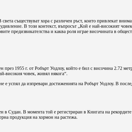
 света съществуват хора с различен ръст, които привлекат вним
 удивление. В този контекст, въпросът „Кой е най-високият човек
овите предизвикателства и каква роля играе височината в общест
 през 1955 г. от Робърт Уодлоу, който е бил с височина 2.72 мет
ай-високия човек, живял някога“.
й не е успял да изпревари достиженията на Робърт Уодлоу. В пос
н в Судан. В момента той е регистриран в Книгата на рекордите 
ерна продукция на хормон на растежа.