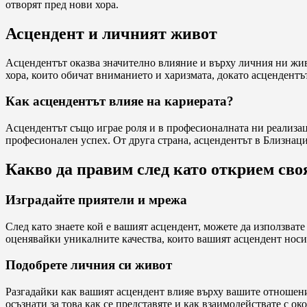
отворят пред нови хора.
Асцендент и личният живот
Асцендентът оказва значително влияние и върху личния ни жив
хора, които обичат вниманието и харизмата, докато асцендент
Как асцендентът влияе на кариерата?
Асцендентът също играе роля и в професионалната ни реализац
професионален успех. От друга страна, асцендентът в Близнаци
Какво да правим след като открием сво
Изградайте приятели и мрежа
След като знаете кой е вашият асцендент, можете да използват
оценявайки уникалните качества, които вашият асцендент носи
Подобрете личния си живот
Разгадайки как вашият асцендент влияе върху вашите отношения
осъзнати за това как се представяте и как взаимодействате с ок