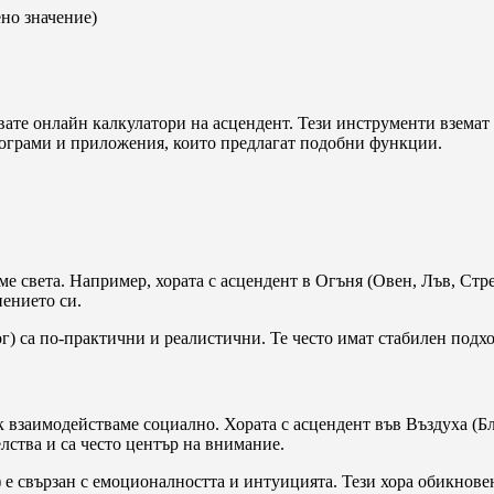
ено значение)
вате онлайн калкулатори на асцендент. Тези инструменти вземат 
рограми и приложения, които предлагат подобни функции.
е света. Например, хората с асцендент в Огъня (Овен, Лъв, Стре
нението си.
рог) са по-практични и реалистични. Те често имат стабилен подх
ак взаимодействаме социално. Хората с асцендент във Въздуха (
лства и са често център на внимание.
) е свързан с емоционалността и интуицията. Тези хора обикнове