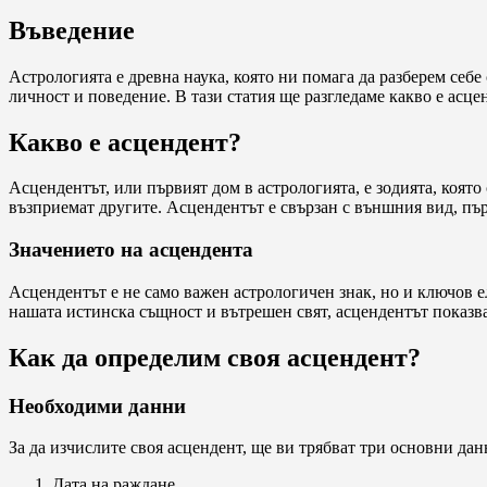
Въведение
Астрологията е древна наука, която ни помага да разберем себе
личност и поведение. В тази статия ще разгледаме какво е асце
Какво е асцендент?
Асцендентът, или първият дом в астрологията, е зодията, която
възприемат другите. Асцендентът е свързан с външния вид, пъ
Значението на асцендента
Асцендентът е не само важен астрологичен знак, но и ключов е
нашата истинска същност и вътрешен свят, асцендентът показва
Как да определим своя асцендент?
Необходими данни
За да изчислите своя асцендент, ще ви трябват три основни дан
Дата на раждане