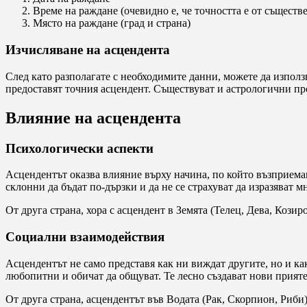
Време на раждане (очевидно е, че точността е от съществ
Място на раждане (град и страна)
Изчисляване на асцендента
След като разполагате с необходимите данни, можете да използ
предоставят точния асцендент. Съществуват и астрологични п
Влияние на асцендента
Психологически аспекти
Асцендентът оказва влияние върху начина, по който възприемам
склонни да бъдат по-дързки и да не се страхуват да изразяват м
От друга страна, хора с асцендент в Земята (Телец, Дева, Кози
Социални взаимодействия
Асцендентът не само представя как ни виждат другите, но и к
любопитни и обичат да общуват. Те лесно създават нови прияте
От друга страна, асцендентът във Водата (Рак, Скорпион, Риби