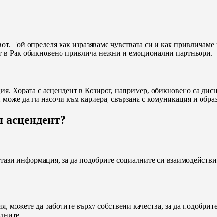
от. Той определя как изразяваме чувствата си и как привличаме
ът в Рак обикновено привлича нежни и емоционални партньори.
ия. Хората с асцендент в Козирог, например, обикновено са дис
 може да ги насочи към кариера, свързана с комуникация и обра
я асцендент?
е тази информация, за да подобрите социалните си взаимодействи
.
, можете да работите върху собствени качества, за да подобрите
олните.