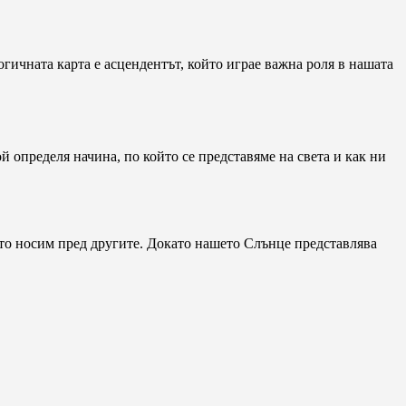
огичната карта е асцендентът, който играе важна роля в нашата
й определя начина, по който се представяме на света и как ни
ято носим пред другите. Докато нашето Слънце представлява