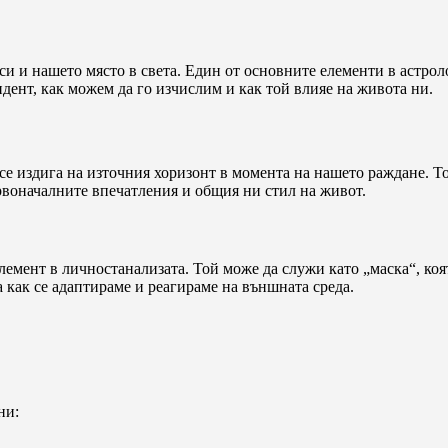
 си и нашето място в света. Един от основните елементи в астрол
ндент, как можем да го изчислим и как той влияе на живота ни.
 се издига на източния хоризонт в момента на нашето раждане. То
рвоначалните впечатления и общия ни стил на живот.
лемент в личностанализата. Той може да служи като „маска“, ко
 как се адаптираме и реагираме на външната среда.
ни: