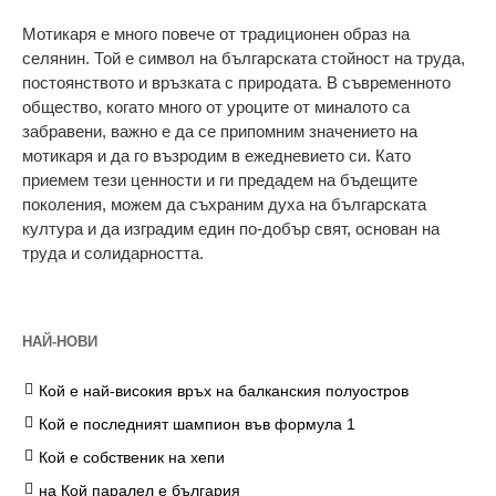
Мотикаря е много повече от традиционен образ на
селянин. Той е символ на българската стойност на труда,
постоянството и връзката с природата. В съвременното
общество, когато много от уроците от миналото са
забравени, важно е да се припомним значението на
мотикаря и да го възродим в ежедневието си. Като
приемем тези ценности и ги предадем на бъдещите
поколения, можем да съхраним духа на българската
култура и да изградим един по-добър свят, основан на
труда и солидарността.
НАЙ-НОВИ
Кой е най-високия връх на балканския полуостров
Кой е последният шампион във формула 1
Кой е собственик на хепи
на Кой паралел е българия