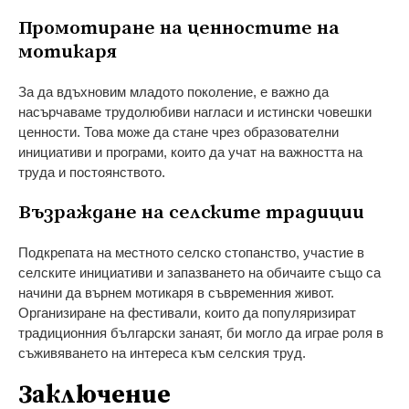
Промотиране на ценностите на
мотикаря
За да вдъхновим младото поколение, е важно да
насърчаваме трудолюбиви нагласи и истински човешки
ценности. Това може да стане чрез образователни
инициативи и програми, които да учат на важността на
труда и постоянството.
Възраждане на селските традиции
Подкрепата на местното селско стопанство, участие в
селските инициативи и запазването на обичаите също са
начини да върнем мотикаря в съвременния живот.
Организиране на фестивали, които да популяризират
традиционния български занаят, би могло да играе роля в
съживяването на интереса към селския труд.
Заключение