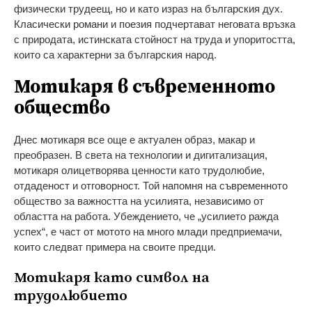
физически трудеещ, но и като израз на българския дух.
Класически романи и поезия подчертават неговата връзка
с природата, истинската стойност на труда и упоритостта,
които са характерни за българския народ.
Мотикаря в съвременното
общество
Днес мотикаря все още е актуален образ, макар и
преобразен. В света на технологии и дигитализация,
мотикаря олицетворява ценности като трудолюбие,
отдаденост и отговорност. Той напомня на съвременното
общество за важността на усилията, независимо от
областта на работа. Убеждението, че „усилието ражда
успех“, е част от мотото на много млади предприемачи,
които следват примера на своите предци.
Мотикаря като символ на
трудолюбието