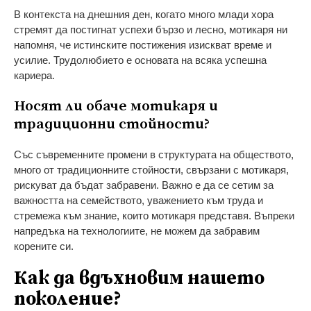
В контекста на днешния ден, когато много млади хора
стремят да постигнат успехи бързо и лесно, мотикаря ни
напомня, че истинските постижения изискват време и
усилие. Трудолюбието е основата на всяка успешна
кариера.
Носят ли обаче мотикаря и
традиционни стойности?
Със съвременните промени в структурата на обществото,
много от традиционните стойности, свързани с мотикаря,
рискуват да бъдат забравени. Важно е да се сетим за
важността на семейството, уважението към труда и
стремежа към знание, които мотикаря представя. Въпреки
напредъка на технологиите, не можем да забравим
корените си.
Как да вдъхновим нашето
поколение?