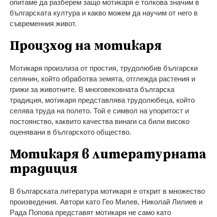
опитаме да разберем защо мотикаря е толкова значим в
българската култура и какво можем да научим от него в
съвременния живот.
Произход на мотикаря
Мотикаря произлиза от простия, трудолюбив български
селянин, който обработва земята, отглежда растения и
грижи за животните. В многовековната българска
традиция, мотикаря представлява трудолюбеца, който
селява труда на полето. Той е символ на упоритост и
постоянство, каквито качества винаги са били високо
оценявани в българското общество.
Мотикаря в литературната
традиция
В българската литература мотикаря е открит в множество
произведения. Автори като Гео Милев, Николай Лилиев и
Рада Попова представят мотикаря не само като