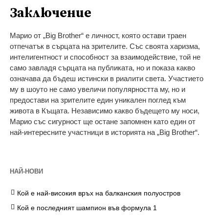
Заключение
Марио от „Big Brother“ е личност, която остави траен
отпечатък в сърцата на зрителите. Със своята харизма,
интелигентност и способност за взаимодействие, той не
само завладя сърцата на публиката, но и показа какво
означава да бъдеш истински в риалити света. Участието
му в шоуто не само увеличи популярността му, но и
предостави на зрителите един уникален поглед към
живота в Къщата. Независимо какво бъдещето му носи,
Марио със сигурност ще остане запомнен като един от
най-интересните участници в историята на „Big Brother“.
НАЙ-НОВИ
Кой е най-високия връх на балканския полуостров
Кой е последният шампион във формула 1