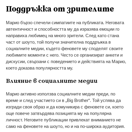
Поддръжка от зрителите
Марио бързо спечели симпатиите на публиката. Неговата
автентичност и способността му да изразява емоции го
направиха любимец на много зрители. След като стана
част от шоуто, той получи значителна поддръжка в
социалните медии, където феновете му споделят своите
любимите моменти с него. Често се организират анкети и
дискусии, свързани с поведението и действията на Марио,
което доказва популярността му.
Влияние в социалните медии
Марио активно използва социалните медии преди, по
време и след участието си в „Big Brother“. Той успява да
изгради своя образ и да комуникира с феновете си, което
още повече затвърдява позицията му на популярна
личност. Неговите публикации привлекат вниманието не
само на феновете на шоуто, но и на по-широка аудитория.