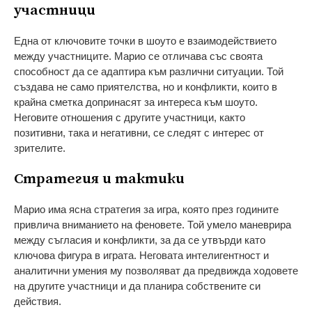
участници
Една от ключовите точки в шоуто е взаимодействието
между участниците. Марио се отличава със своята
способност да се адаптира към различни ситуации. Той
създава не само приятелства, но и конфликти, които в
крайна сметка допринасят за интереса към шоуто.
Неговите отношения с другите участници, както
позитивни, така и негативни, се следят с интерес от
зрителите.
Стратегия и тактики
Марио има ясна стратегия за игра, която през годините
привлича вниманието на феновете. Той умело маневрира
между съгласия и конфликти, за да се утвърди като
ключова фигура в играта. Неговата интелигентност и
аналитични умения му позволяват да предвижда ходовете
на другите участници и да планира собствените си
действия.