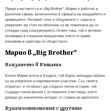
Преди участието си в „Big Brother“, Марио е работил в
различни сфери, включително в сферата на продажбите и
промоциите. Неговият опит в общуването с хората и
увереният му стил на обличане са му помогнали да се
утвърди сред конкуренцията. Освен това, той е активно
ангажиран в социални инициативи, което го прави
познавам и харесван от обществото.
Марио в „Big Brother“
Влизането в Къщата
Когато Марио влезе в Къщата, той бързо затвърди образа
си на енергичен и харизматичен участник. Със своята
откритост и готовност да споделя лични истории, той
създаде силна връзка с останалите участници, което
доведе до значителен интерес от страна на зрителите.
Взаимоотношения с другите