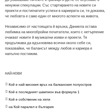
ненужни спекулации. Със стартирането на новите си
проекти и постигнатите успехи в кариерата си, тя доказва,
че любовта е само един от многото аспекти на живота.
Независимо от настоящата й връзка, Даниела остава
любимка на многобройни почитатели, които с нетърпение
очакват новите й музикални изяви и проекти. Тя
продължава да вдъхновява всички около себе си,
показвайки, че балансът между любов и кариера е
напълно постижим.
НАЙ-НОВИ
Кой е най-високия връх на балканския полуостров
Кой е последният шампион във формула 1
Кой е собственик на хепи
на Кой паралел е българия