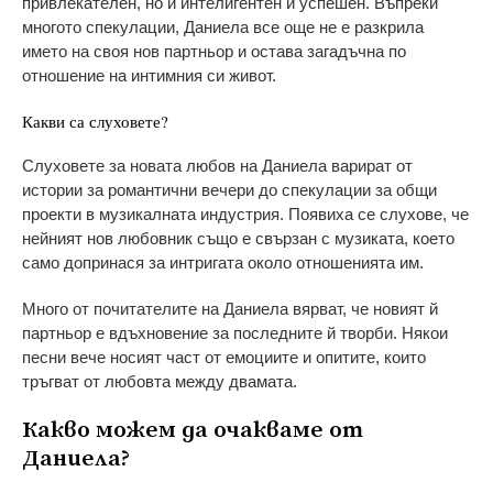
привлекателен, но и интелигентен и успешен. Въпреки
многото спекулации, Даниела все още не е разкрила
името на своя нов партньор и остава загадъчна по
отношение на интимния си живот.
Какви са слуховете?
Слуховете за новата любов на Даниела варират от
истории за романтични вечери до спекулации за общи
проекти в музикалната индустрия. Появиха се слухове, че
нейният нов любовник също е свързан с музиката, което
само допринася за интригата около отношенията им.
Много от почитателите на Даниела вярват, че новият й
партньор е вдъхновение за последните й творби. Някои
песни вече носият част от емоциите и опитите, които
тръгват от любовта между двамата.
Какво можем да очакваме от
Даниела?