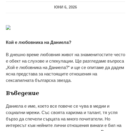
ЮНИ 6, 2026
Кой е любовника на Даниела?
В днешно време любовния живот на знаменитостите често
е обект на слухове и спекулации. Ще разгледаме въпроса
„Кой е любовника на Даниела?“ и ще се опитаме да дадем
ясна представа за настоящите отношения на
сексапилната българска звезда.
Въведение
Даниела е име, което все повече се чува в медии и
социални мрежи. Със своята харизма и талант, тя успя
бързо да спечели сърцата на много почитатели. Но
интересът към нейните лични отношения винаги е бил на