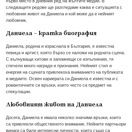
първо място в дневния ред на жълтите медии. В
следващите редове ще разгледаме каква е ситуацията с
любовния живот на Даниела и кой може да е нейният
любовник.
Даниела – кратка биография
Даниела, родена и израснала в България, е известна
певица и артист, която бързо се наложи на родната сцена.
С вълнуващи хитове и запомнящи се изпълнения, тя
спечели много награди и признания. Нейният стил и
енергия на сцената привлекоха вниманието на публиката
и медиите. Освен кариерата си Даниела е известна и с
романтичните си връзки, които често са предмет на
спекулации.
Любовният живот на Даниела
Досега, Даниела е имала няколко значими връзки, които
са привлекли общественото внимание. Нейните партньори
винаги са били интересни личности, които също са