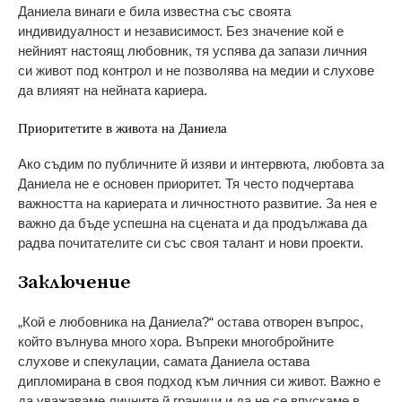
Даниела винаги е била известна със своята
индивидуалност и независимост. Без значение кой е
нейният настоящ любовник, тя успява да запази личния
си живот под контрол и не позволява на медии и слухове
да влияят на нейната кариера.
Приоритетите в живота на Даниела
Ако съдим по публичните й изяви и интервюта, любовта за
Даниела не е основен приоритет. Тя често подчертава
важността на кариерата и личностното развитие. За нея е
важно да бъде успешна на сцената и да продължава да
радва почитателите си със своя талант и нови проекти.
Заключение
„Кой е любовника на Даниела?“ остава отворен въпрос,
който вълнува много хора. Въпреки многобройните
слухове и спекулации, самата Даниела остава
дипломирана в своя подход към личния си живот. Важно е
да уважаваме личните й граници и да не се впускаме в