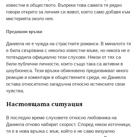
известни в обществото. Въпреки това самата тя рядко
говори открито за личния си живот, което само добавя към
мистерията около нея.
Предишни връзки
Даниела не е чужда на страстните романси. В миналото тя
е била свързвана с няколко известни мъже, но никога не е
потвърдила официално тези слухове. Някои от тях са
били публични личности, които също така са активни в
шоубизнеса. Тези връзки обикновено предизвикват много
реакции и коментари в обществените среди, но Даниела
остава относително загадъчна относно истинските свои
чувства.
Настоящата ситуация
В последно време слуховете относно любовника на
Даниела отново набират скорост. Според някои източници,
тя е в нова връзка с мъж, който е не само визуално