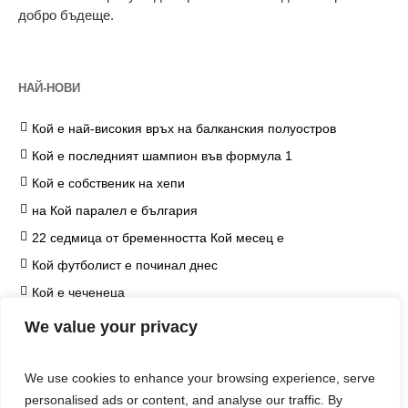
добро бъдеще.
НАЙ-НОВИ
Кой е най-високия връх на балканския полуостров
Кой е последният шампион във формула 1
Кой е собственик на хепи
на Кой паралел е българия
22 седмица от бременността Кой месец е
Кой футболист е починал днес
Кой е чеченеца
на Кой козметичен продукт чърчил не е наложил
We value your privacy
ограничение
Кой е едип
We use cookies to enhance your browsing experience, serve
Кой е хитлер
personalised ads or content, and analyse our traffic. By