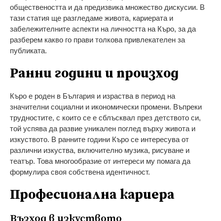
обществеността и да предизвика множество дискусии. В
тази статия ще разгледаме живота, кариерата и
забележителните аспекти на личността на Къро, за да
разберем какво го прави толкова привлекателен за
публиката.
Ранни години и произход
Къро е роден в България и израства в период на
значителни социални и икономически промени. Въпреки
трудностите, с които се е сблъсквал през детството си,
той успява да развие уникален поглед върху живота и
изкуството. В ранните години Къро се интересува от
различни изкуства, включително музика, рисуване и
театър. Това многообразие от интереси му помага да
формулира своя собствена идентичност.
Професионална кариера
Възход в изкуството