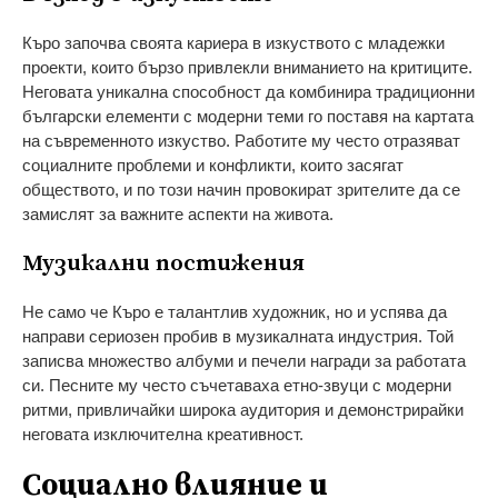
Къро започва своята кариера в изкуството с младежки
проекти, които бързо привлекли вниманието на критиците.
Неговата уникална способност да комбинира традиционни
български елементи с модерни теми го поставя на картата
на съвременното изкуство. Работите му често отразяват
социалните проблеми и конфликти, които засягат
обществото, и по този начин провокират зрителите да се
замислят за важните аспекти на живота.
Музикални постижения
Не само че Къро е талантлив художник, но и успява да
направи сериозен пробив в музикалната индустрия. Той
записва множество албуми и печели награди за работата
си. Песните му често съчетаваха етно-звуци с модерни
ритми, привличайки широка аудитория и демонстрирайки
неговата изключителна креативност.
Социално влияние и