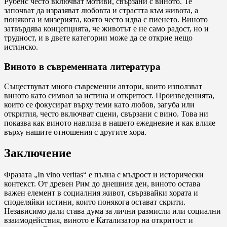
Рубенс често включват мотиви, свързани с виното. Те
започват да изразяват любовта и страстта към живота, а
понякога и мизерията, която често идва с пиенето. Виното
затвърдява концепцията, че животът е не само радост, но и
трудност, и в двете категории може да се открие нещо
истинско.
Виното в съвременната литература
Съществуват много съвременни автори, които използват
виното като символ за истина и откритост. Произведенията,
които се фокусират върху теми като любов, загуба или
открития, често включват сцени, свързани с вино. Това ни
показва как виното навлиза в нашето ежедневие и как влияе
върху нашите отношения с другите хора.
Заключение
Фразата „In vino veritas“ е пълна с мъдрост и исторически
контекст. От древен Рим до днешния ден, виното остава
важен елемент в социалния живот, свързвайки хората и
споделяйки истини, които понякога остават скрити.
Независимо дали става дума за лични размисли или социални
взаимодействия, виното е Катализатор на откритост и