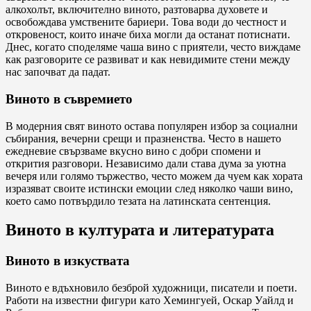
алкохолът, включително виното, разтоварва духовете и
освобождава умствените бариери. Това води до честност и
откровеност, които иначе биха могли да останат потиснати.
Днес, когато споделяме чаша вино с приятели, често виждаме
как разговорите се развиват и как невидимите стени между
нас започват да падат.
Виното в съвремието
В модерния свят виното остава популярен избор за социални
събирания, вечерни срещи и празненства. Често в нашето
ежедневие свързваме вкусно вино с добри спомени и
открития разговори. Независимо дали става дума за уютна
вечеря или голямо тържество, често можем да чуем как хората
изразяват своите истински емоции след няколко чаши вино,
което само потвърдило тезата на латинската сентенция.
Виното в културата и литературата
Виното в изкуствата
Виното е вдъхновило безброй художници, писатели и поети.
Работи на известни фигури като Хемингуей, Оскар Уайлд и