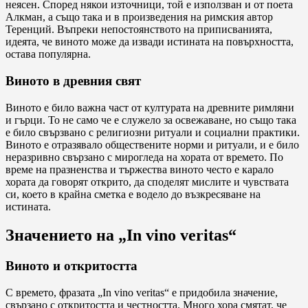
неясен. Според някои източници, той е използван и от поета
Алкман, а също така и в произведения на римския автор
Теренций. Въпреки непостоянството на приписванията,
идеята, че виното може да извади истината на повърхността,
остава популярна.
Виното в древния свят
Виното е било важна част от културата на древните римляни
и гърци. То не само че е служело за освежаване, но също така
е било свързвано с религиозни ритуали и социални практики.
Виното е отразявало обществените норми и ритуали, и е било
неразривно свързано с мирогледа на хората от времето. По
време на празненства и тържества виното често е карало
хората да говорят открито, да споделят мислите и чувствата
си, което в крайна сметка е водело до възкресяване на
истината.
Значението на „In vino veritas“
Виното и откритостта
С времето, фразата „In vino veritas“ е придобила значение,
свързано с откритостта и честността. Много хора смятат, че