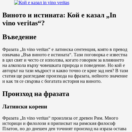
Виното и истината: Кой е казал „In
vino veritas“?
Въведение
Фразата „In vino veritas“ е латинска сентенция, която в превод
означава „Във виното е истината“. Тази поговорка е известна
в цял свят и често се използва, когато говорим за влиянието
на алкохола върху човешката природа и поведение. Но кой е
авторът на тази мъдрост и какво точно се крие зад нея? В тази
статия ще разгледаме произхода на фразата, нейното значение
и как тя се свързва с богатата история на виното.
Произход на фразата
Латински корени
Фразата „In vino veritas“ произлиза от древен Рим. Много
историци и филолози я приписват на римския философ
Платон, но до днешен ден точният произход на израза остава