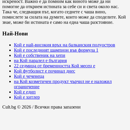
искреност. Важно е да помним как виното може да ни
помогне да открием истината за себе си и света около нас.
Така че, следващия път, когато седнете с чаша вино,
помислете за силата на думите, които може да споделите. Кой
знае, може би истината е само на една чаша разстояние.
Най-Нови
Кой е най-високия връх на балканския полуостров
Кой е последният шампион във формула 1
Кой е собственик на хепи
на Кой паралел е българия
22 седмица от бременността Кой месец е
Кой футболист е починал днес
Кой е чеченеца
на Кой козметичен продукт чърчил не е наложил
ограничение
Кой е едип
Кой е хитлер
Cult.bg © 2026 / Всички права запазени